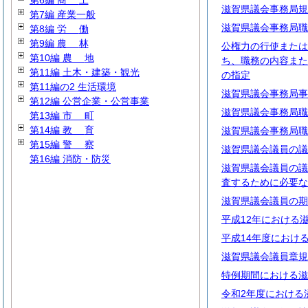
第6編
商
工
滋賀県議会事務局規
第7編 産業一般
滋賀県議会事務局職
第8編
労
働
第9編
農
林
公権力の行使または
第10編
農
地
ち、職務の内容また
第11編 土木・建築・観光
の指定
第11編の2 生活環境
滋賀県議会事務局事
第12編 公営企業・公営事業
滋賀県議会事務局職
第13編
市
町
第14編
教
育
滋賀県議会事務局職
第15編
警
察
滋賀県議会議員の議
第16編 消防・防災
滋賀県議会議員の議
査するために必要な
滋賀県議会議員の期
平成12年における
平成14年度におけ
滋賀県議会議員章規
特例期間における滋
令和2年度における