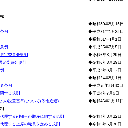
織
組
織
◆昭和30年8月15日
条例
◆平成21年1月23日
◆昭和51年4月1日
条例
◆平成25年7月5日
選定委員会規則
◆令和6年3月29日
等選定委員会規則
◆令和6年3月29日
例
◆平成3年3月12日
◆昭和24年8月1日
る条例
◆平成元年3月30日
関する規則
◆平成4年7月6日
ムの設置基準について(依命通達)
◆昭和46年1月11日
職
制
代理する副知事の順序に関する規則
◆令和4年8月22日
代理する上席の職員を定める規則
◆令和5年6月30日