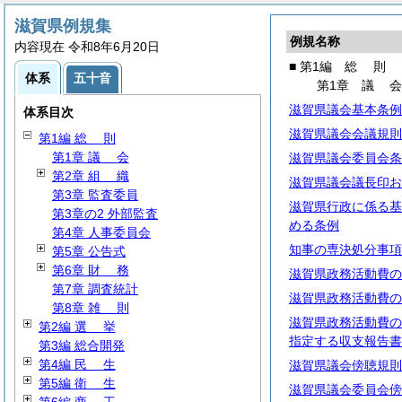
滋賀県例規集
例規名称
内容現在 令和8年6月20日
■ 第1編
総
則
体系
五十音
第1章
議
滋賀県議会基本条例
体系目次
滋賀県議会会議規則
第1編
総
則
第1章
議
会
滋賀県議会委員会条
第2章
組
織
滋賀県議会議長印お
第3章 監査委員
滋賀県行政に係る基
第3章の2 外部監査
める条例
第4章 人事委員会
知事の専決処分事項
第5章 公告式
第6章
財
務
滋賀県政務活動費の
第7章 調査統計
滋賀県政務活動費の
第8章
雑
則
滋賀県政務活動費の
第2編
選
挙
指定する収支報告書
第3編 総合開発
第4編
民
生
滋賀県議会傍聴規則
第5編
衛
生
滋賀県議会委員会傍