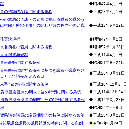
程
◆昭和47年4月1日
員の標準的な職に関する規程
◆平成28年4月1日
公の意思の形成への参画に携わる職員の職のう
は権限と統治作用との関わり方の程度が強い職
◆平成12年5月22日
務専決規程
◆昭和47年4月1日
員名前札の着用に関する規程
◆昭和52年1月28日
員被服貸与規程
◆平成11年4月1日
員報酬等に関する条例
◆昭和31年9月24日
員報酬等に関する条例に基づき議員が議案を調
◆平成26年3月31日
日として議長が定める日
末手当の特例に関する条例
◆平成10年12月24日
滋賀県議会議員の期末手当の特例に関する条例
◆平成11年12月24日
る滋賀県議会議員の期末手当の特例に関する条例
◆平成14年3月28日
程
◆昭和34年4月6日
賀県議会議員の議員報酬等の特例に関する条例
◆平成23年3月22日
滋賀県議会議員の議員報酬の特例に関する条例
◆令和2年6月24日