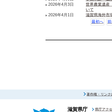
2026年4月3日
世界農業遺産
いて
2026年4月1日
滋賀県海外市
最初へ
前
著作権・リンク
滋賀県庁
県庁アク