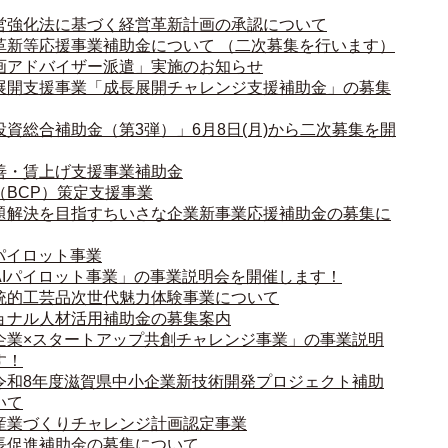
営強化法に基づく経営革新計画の承認について
革新等応援事業補助金について （二次募集を行います）
画アドバイザー派遣」実施のお知らせ
展開支援事業「成長展開チャレンジ支援補助金」の募集
資総合補助金（第3弾）」6月8日(月)から二次募集を開
善・賃上げ支援事業補助金
（BCP）策定支援事業
題解決を目指すちいさな企業新事業応援補助金の募集に
パイロット事業
AIパイロット事業」の事業説明会を開催します！
統的工芸品次世代魅力体験事業について
ョナル人材活用補助金の募集案内
企業×スタートアップ共創チャレンジ事業」の事業説明
す！
令和8年度滋賀県中小企業新技術開発プロジェクト補助
いて
産業づくりチャレンジ計画認定事業
長促進補助金の募集について