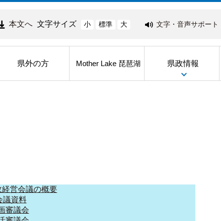
本文へ
文字サイズ
文字・音声サポート
小
標準
大
県外の方
県政情報
Mother Lake 琵琶湖
政経営会議の概要
会議資料
画審議会
活審議会