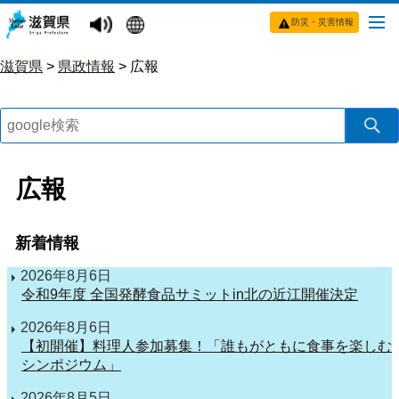
防災・災害情報
滋賀県
>
県政情報
>
広報
広報
新着情報
2026年8月6日
令和9年度 全国発酵食品サミットin北の近江開催決定
2026年8月6日
【初開催】料理人参加募集！「誰もがともに食事を楽しむ
シンポジウム」
2026年8月5日