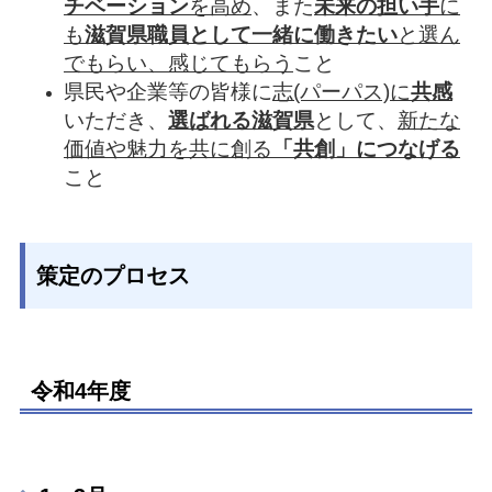
チベーション
を高め
、また
未来の担い手
に
も
滋賀県職員として一緒に働きたい
と選ん
でもらい、感じてもらう
こと
県民や企業等の皆様に
志(パーパス)に
共感
いただき、
選ばれる滋賀県
として、
新たな
価値や魅力を共に創る
「共創」につなげる
こと
策定のプロセス
令和4年度