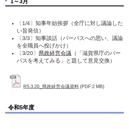
1～3月
〔1/4〕知事年始挨拶（全庁に対し議論した
い旨発信）
〔3/3〕知事談話（パーパスへの思い、議論
を全職員へ投げかけ）
〔3/20〕
県政経営会議
（「滋賀県庁のパー
パスを考えてみる」と題して意見交換）
R5.3.20_県政経営会議資料
(PDF:2 MB)
令和5年度