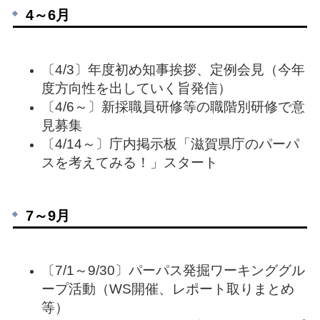
4～6月
〔4/3〕年度初め知事挨拶、定例会見（今年
度方向性を出していく旨発信）
〔4/6～〕新採職員研修等の職階別研修で意
見募集
〔4/14～〕庁内掲示板「滋賀県庁のパーパ
スを考えてみる！」スタート
7～9月
〔7/1～9/30〕パーパス発掘ワーキンググル
ープ活動（WS開催、レポート取りまとめ
等）