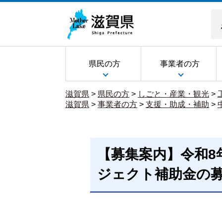
県民の方
事業者の方
滋賀県
>
県民の方
>
しごと・産業・観光
>
滋賀県
>
事業者の方
>
支援・助成・補助
>
【募集案内】令和8
ジェクト補助金の