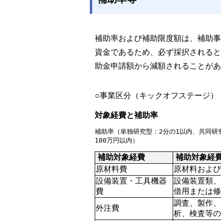
補助率および補助限度額は、補助事
資金であるため、必ず採択されると
助金申請額から減額されることがあ
○事業区分（キックオフステージ）
対象経費と補助率
補助率（単独研究型：2分の1以内、共同研
100万円以内）
 補助対象経費
 補助対象経
原材料費
原材料および
設備装置・工具機器
設備装置類、
費
借用または修
調査、製作、
外注費
析、検査等の