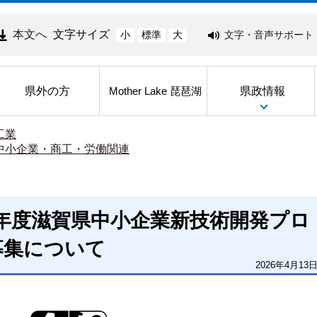
本文へ
文字サイズ
文字・音声サポート
小
標準
大
県外の方
県政情報
Mother Lake 琵琶湖
工業
中小企業・商工・労働関連
年度滋賀県中小企業新技術開発プロ
募集について
2026年4月13