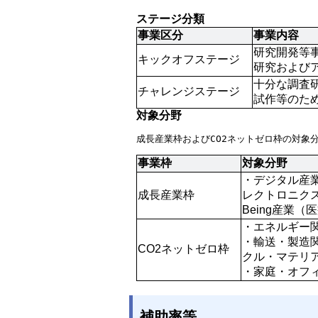
ステージ分類
事業区分
事業内容
研究開発等
キックオフステージ
研究および
十分な調査
チャレンジステージ
試作等のた
対象分野
成長産業枠およびCO2ネットゼロ枠の対象
事業枠
対象分野
・デジタル産業
成長産業枠
レクトロニクス
Being産業
・エネルギー
・輸送・製造
CO2ネットゼロ枠
クル・マテリア
・家庭・オフ
補助率等