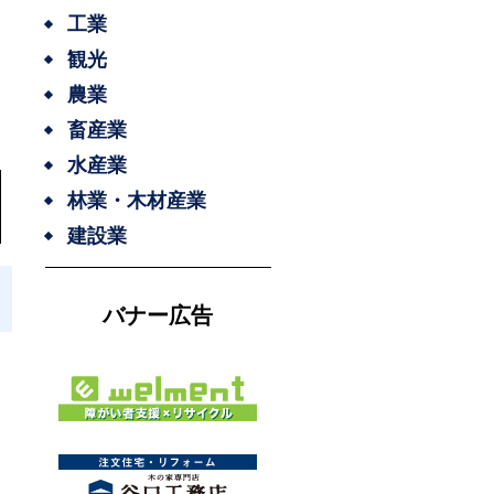
工業
観光
農業
畜産業
水産業
林業・木材産業
建設業
バナー広告