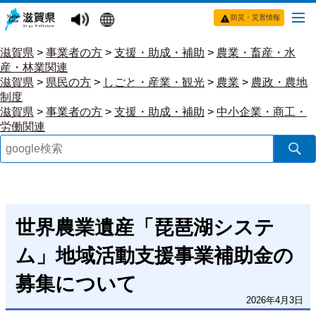
防災・災害情報
滋賀県
>
事業者の方
>
支援・助成・補助
>
農業・畜産・水
産・林業関連
滋賀県
>
県民の方
>
しごと・産業・観光
>
農業
>
農政・農地
制度
滋賀県
>
事業者の方
>
支援・助成・補助
>
中小企業・商工・
労働関連
世界農業遺産「琵琶湖システ
ム」地域活動支援事業補助金の
募集について
2026年4月3日