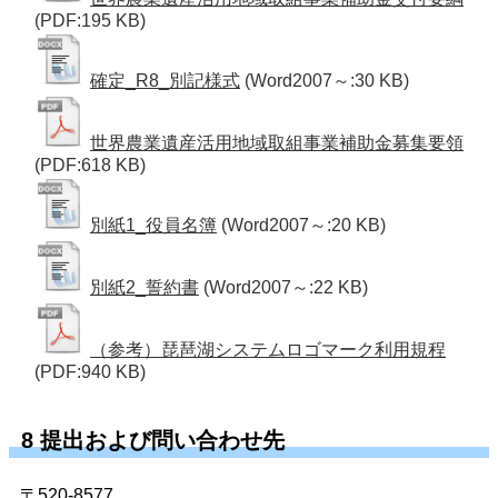
(PDF:195 KB)
確定_R8_別記様式
(Word2007～:30 KB)
世界農業遺産活用地域取組事業補助金募集要領
(PDF:618 KB)
別紙1_役員名簿
(Word2007～:20 KB)
別紙2_誓約書
(Word2007～:22 KB)
（参考）琵琶湖システムロゴマーク利用規程
(PDF:940 KB)
8 提出および問い合わせ先
〒520-8577