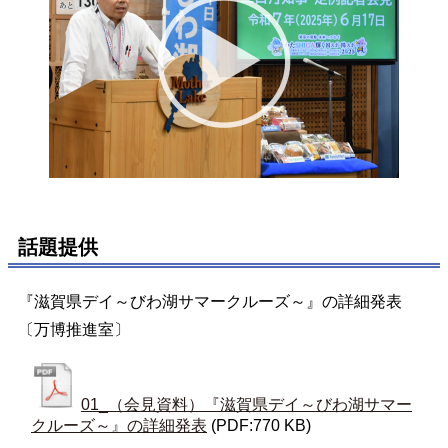
話題提供
『滋賀県デイ～びわ湖サマークルーズ～』の詳細発表
〔万博推進室〕
01_（会見資料）『滋賀県デイ～びわ湖サマー
クルーズ～』の詳細発表
(PDF:770 KB)