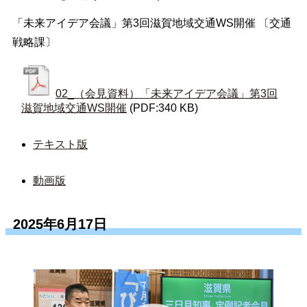
「未来アイデア会議」第3回滋賀地域交通WS開催 〔交通
戦略課〕
02_（会見資料）「未来アイデア会議」第3回
滋賀地域交通WS開催
(PDF:340 KB)
テキスト版
動画版
2025年6月17日