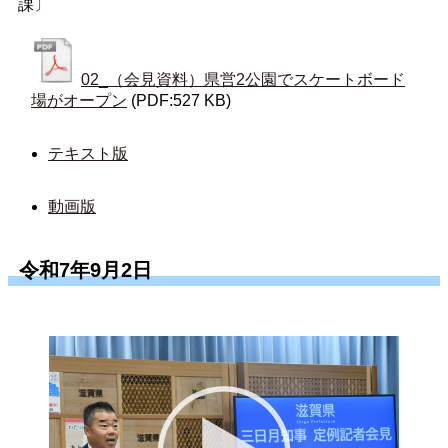
課〕
02_（会見資料）県営2公園でスケートボード
場がオープン
(PDF:527 KB)
テキスト版
動画版
令和7年9月2日