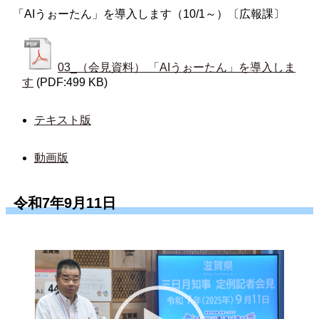
「AIうぉーたん」を導入します（10/1～）〔広報課〕
03_（会見資料） 「AIうぉーたん」を導入しま
す
(PDF:499 KB)
テキスト版
動画版
令和7年9月11日