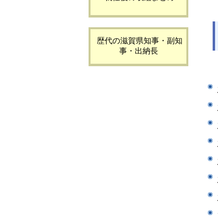
歴代の滋賀県知事・副知
事・出納長