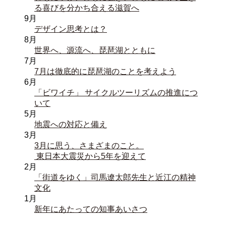
る喜びを分かち合える滋賀へ
9月
デザイン思考とは？
8月
世界へ、源流へ、琵琶湖とともに
7月
7月は徹底的に琵琶湖のことを考えよう
6月
「ビワイチ」 サイクルツーリズムの推進につ
いて
5月
地震への対応と備え
3月
3月に思う、さまざまのこと。
 東日本大震災から5年を迎えて
2月
「街道をゆく」司馬遼太郎先生と近江の精神
文化
1月
新年にあたっての知事あいさつ