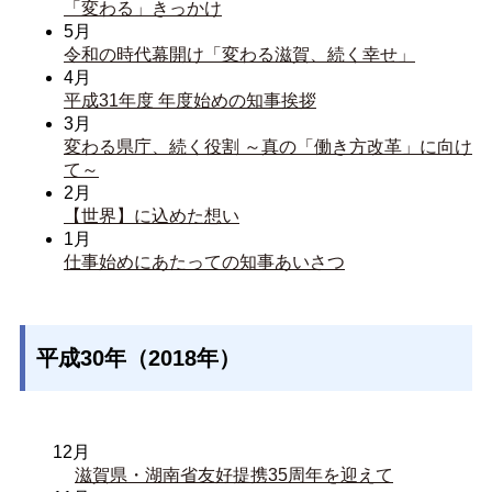
「変わる」きっかけ
5月
令和の時代幕開け「変わる滋賀、続く幸せ」
4月
平成31年度 年度始めの知事挨拶
3月
変わる県庁、続く役割 ～真の「働き方改革」に向け
て～
2月
【世界】に込めた想い
1月
仕事始めにあたっての知事あいさつ
平成30年（2018年）
12月
滋賀県・湖南省友好提携35周年を迎えて