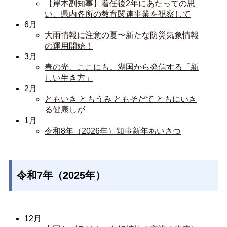
【岸本副知事】着任後2年にあたっての思
い、県内各所の教育関連事業を視察して
6月
大雨情報に注意の夏〜新たな防災気象情報
の運用開始！
3月
春の光、ここにも。湖国から発信する「新
しい生き方」
2月
ともいき ともうみ ともそだて ともにいき
る健康しが
1月
令和8年（2026年）知事新年あいさつ
令和7年（2025年）
12月