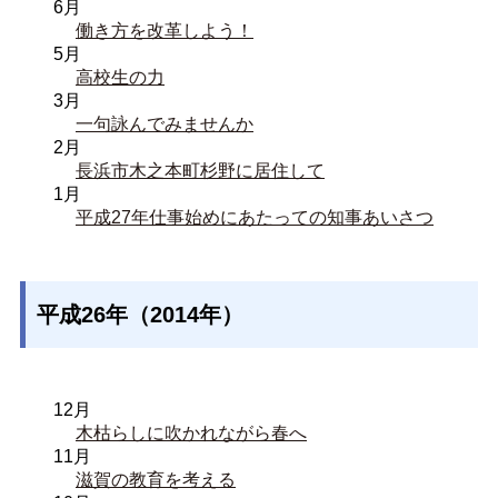
6月
働き方を改革しよう！
5月
高校生の力
3月
一句詠んでみませんか
2月
長浜市木之本町杉野に居住して
1月
平成27年仕事始めにあたっての知事あいさつ
平成26年（2014年）
12月
木枯らしに吹かれながら春へ
11月
滋賀の教育を考える