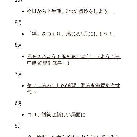
今日から下半期。3つの点検をしよう。
9月
「絆」をつくり、感じる9月にしよう！
8月
風を入れよう！風を感じよう！（ようこそ 
中條 絵里副知事！）
7月
美（うるわ）しの滋賀、明るき滋賀を次世
代へ
6月
コロナ対策は新しい局面に
5月