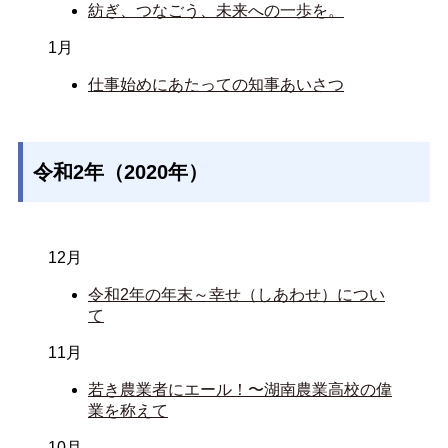
紡ぎ、つなごう、未来への一歩を。
1月
仕事始めにあたっての知事あいさつ
令和2年（2020年）
12月
令和2年の年末～幸せ（しあわせ）につい
て
11月
若き農業者にエール！〜湖南農業高校の偉
業を称えて
10月