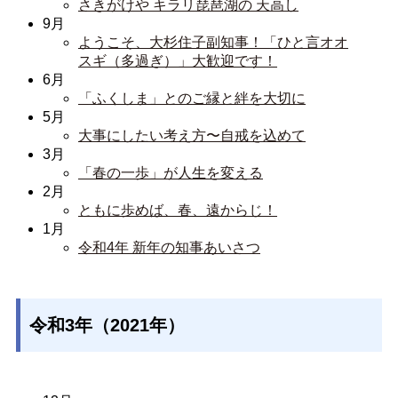
さきがけや キラリ琵琶湖の 天高し
9月
ようこそ、大杉住子副知事！「ひと言オオ
スギ（多過ぎ）」大歓迎です！
6月
「ふくしま」とのご縁と絆を大切に
5月
大事にしたい考え方〜自戒を込めて
3月
「春の一歩」が人生を変える
2月
ともに歩めば、春、遠からじ！
1月
令和4年 新年の知事あいさつ
令和3年（2021年）