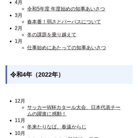
4月
令和5年度 年度始めの知事あいさつ
3月
春本番！弱さとパーパスについて
2月
冬の課題を乗り越えて
1月
仕事始めにあたっての知事あいさつ
令和4年（2022年）
12月
サッカーW杯カタール大会、日本代表チー
ムの躍進に感動！
11月
冬来たりなば、春遠からじ
10月