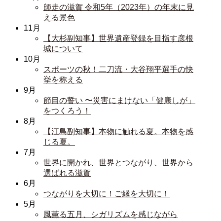
師走の滋賀 令和5年（2023年）の年末に見
える景色
11月
【大杉副知事】世界遺産登録を目指す彦根
城について
10月
スポーツの秋！二刀流・大谷翔平選手の快
挙を称える
9月
節目の誓い 〜災害にまけない「健康しが」
をつくろう！
8月
【江島副知事】本物に触れる夏。本物を感
じる夏。
7月
世界に開かれ、世界とつながり、世界から
選ばれる滋賀
6月
つながりを大切に！ご縁を大切に！
5月
風薫る五月、シガリズムを感じながら