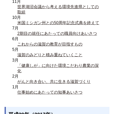
11月
世界湖沼会議から考える環境先進県としての
取組
10月
米国ミシガン州との50周年記念式典を終えて
7月
2期目の就任にあたっての職員向けあいさつ
6月
これからの滋賀の教育が目指すもの
5月
滋賀のみどりと積み重ねていくこと
3月
「健康しが」に向けた環境こだわり農業の深
化
2月
がんと向き合い、共に生きる滋賀づくり
1月
仕事始めにあたっての知事あいさつ