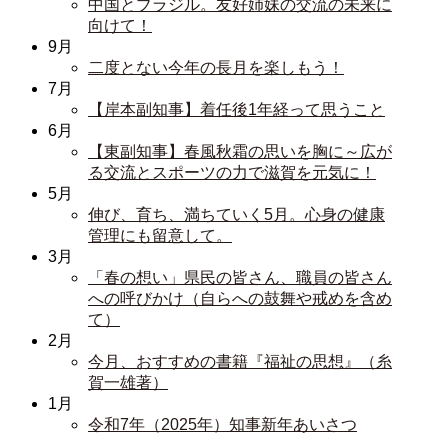
中国とブラジル。友好姉妹の交流の未来に
向けて！
9月
二度とない今年の長月を楽しもう！
7月
【岸本副知事】着任後1年経って思うこと
6月
【東副知事】春風秋霜の思いを胸に～広が
る交流とスポーツの力で滋賀を元気に！
5月
伸び、育ち、満ちていく5月。心身の健康
管理にも留意して。
3月
「春の想い」県民の皆さん、職員の皆さん
への呼びかけ（自らへの鼓舞や戒めを含め
て）
2月
今月、おすすめの書籍『福祉の思想』（糸
賀一雄著）
1月
令和7年（2025年）知事新年あいさつ