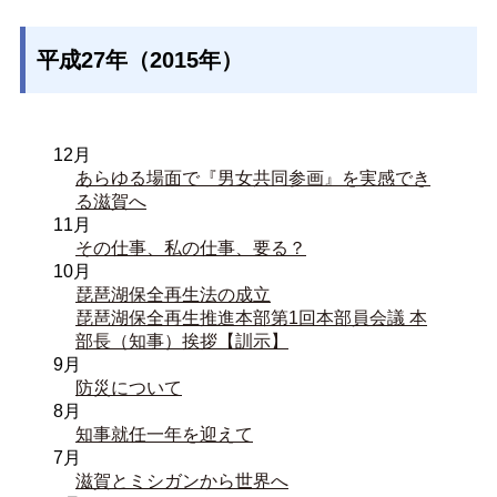
平成27年（2015年）
12月
あらゆる場面で『男女共同参画』を実感でき
る滋賀へ
11月
その仕事、私の仕事、要る？
10月
琵琶湖保全再生法の成立
琵琶湖保全再生推進本部第1回本部員会議 本
部長（知事）挨拶【訓示】
9月
防災について
8月
知事就任一年を迎えて
7月
滋賀とミシガンから世界へ