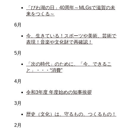
「びわ湖の日」40周年～MLGsで滋賀の未
来をつくる～
6月
今、生きている！スポーツや美術、芸術で
表現！音楽や文化財で再確認！
5月
「次の時代」のために、「今、できるこ
と」・・・“消費”
4月
令和3年度 年度始めの知事挨拶
3月
歴史（文化）は、守るもの、つくるもの！
2月