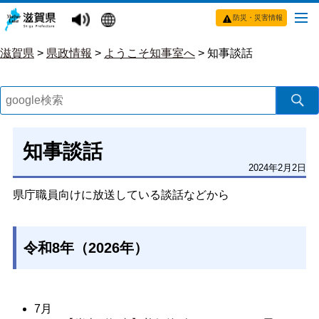
防災・災害情報
滋賀県
>
県政情報
>
ようこそ知事室へ
>
知事談話
知事談話
2024年2月2日
県庁職員向けに放送している談話などから
令和8年（2026年）
7月