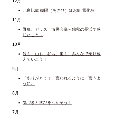
12月
比良比叡 朝陽（あさひ）ほお紅 雪化粧
11月
野鳥、ガラス、市民会議～錦秋の長浜で感
じたこと～
10月
波も、山も、谷も、嵐も。みんなで乗り越
えていこう！
9月
「ありがとう！」言われるように、言うよ
うに。
8月
気づきと学びを活かそう！
7月