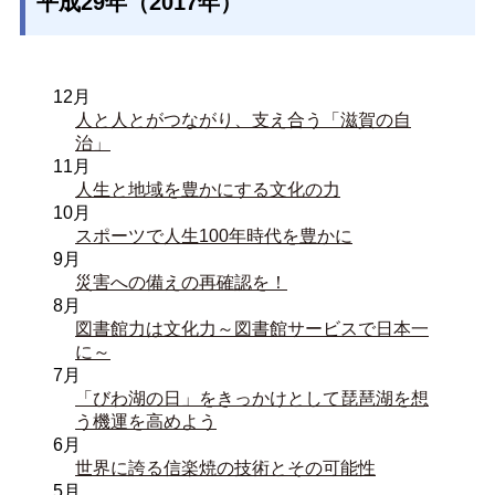
平成29年（2017年）
12月
人と人とがつながり、支え合う「滋賀の自
治」
11月
人生と地域を豊かにする文化の力
10月
スポーツで人生100年時代を豊かに
9月
災害への備えの再確認を！
8月
図書館力は文化力～図書館サービスで日本一
に～
7月
「びわ湖の日」をきっかけとして琵琶湖を想
う機運を高めよう
6月
世界に誇る信楽焼の技術とその可能性
5月