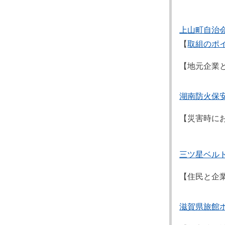
上山町自治
【
取組のポ
【地元企業
湖南防火保
【災害時に
三ツ星ベル
【住民と企
滋賀県旅館