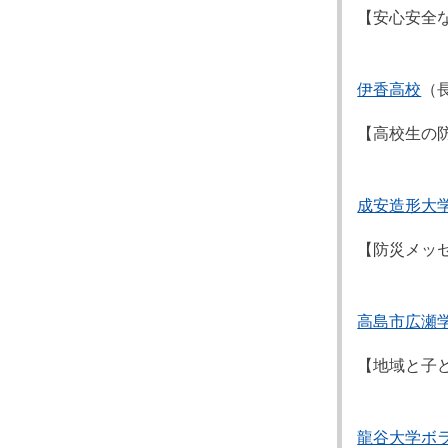
【安心安全
伊香高校
（
【高校生の
成安造形大
【防災メッ
高島市広瀬
【地域と子
龍谷大学ボ