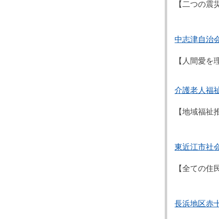
【二つの震
中志津自治
【人間愛を
介護老人福
【地域福祉
東近江市社
【全ての住
長浜地区赤