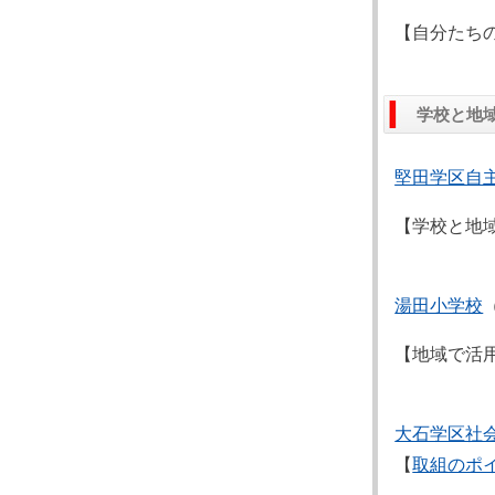
【自分たち
学校と地
堅田学区自
【学校と地
湯田小学校
【地域で活
大石学区社
【
取組のポ