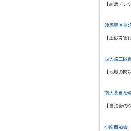
【高層マン
妙感寺区自
【土砂災害
西大路二区
【地域の防
南大萱自治
【自治会の
小南自治会