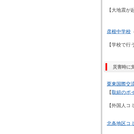
【大地震が
彦根中学校
【学校で行
災害時に
栗東国際交
【
取組のポ
【外国人コ
北条地区コ