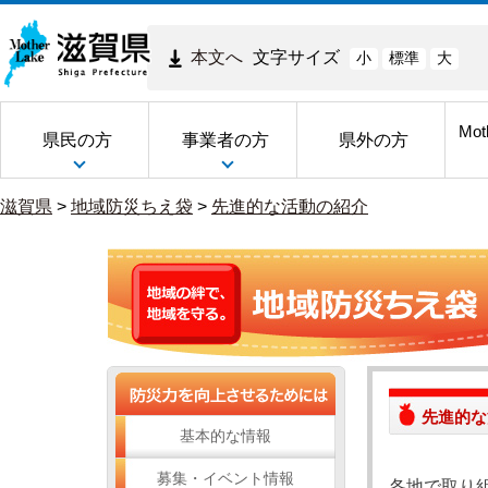
本文へ
文字サイズ
小
標準
大
Mot
県民の方
事業者の方
県外の方
滋賀県
>
地域防災ちえ袋
>
先進的な活動の紹介
先進的な
基本的な情報
募集・イベント情報
各地で取り