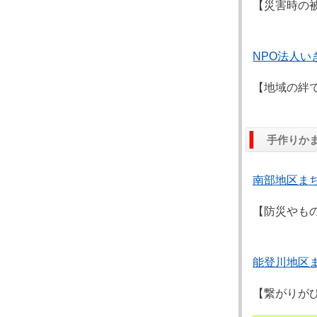
【災害時の
NPO法人い
【地域の絆
手作りか
南部地区ま
【防災やも
能登川地区
【繋がりが