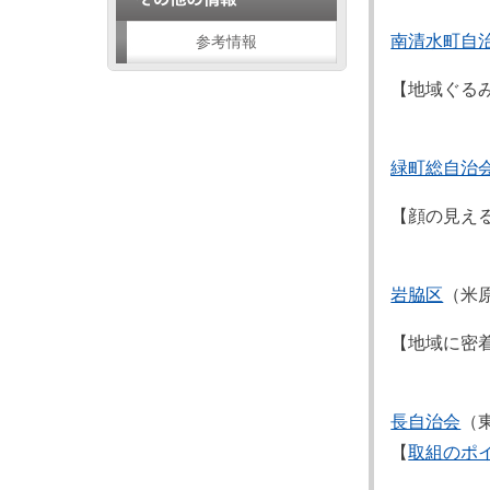
南清水町自
参考情報
【地域ぐる
緑町総自治
【顔の見え
岩脇区
（米
【地域に密
長自治会
（
【
取組のポ