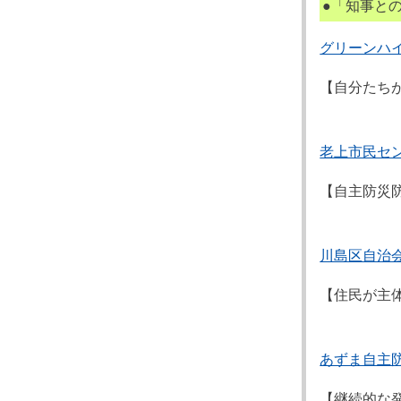
●「知事と
グリーンハ
【自分たち
老上市民セ
【自主防災
川島区自治
【住民が主
あずま自主
【継続的な