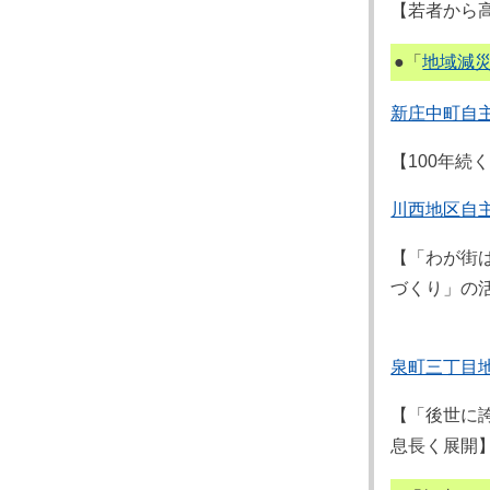
【若者から
●「
地域減
新庄中町自
【100年
川西地区自
【「わが街
づくり」の
泉町三丁目
【「後世に
息長く展開