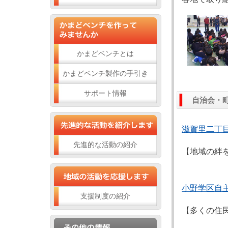
かまどベンチとは
かまどベンチ製作の手引き
サポート情報
自治会・
滋賀里二丁
先進的な活動の紹介
【地域の絆
小野学区自
支援制度の紹介
【多くの住