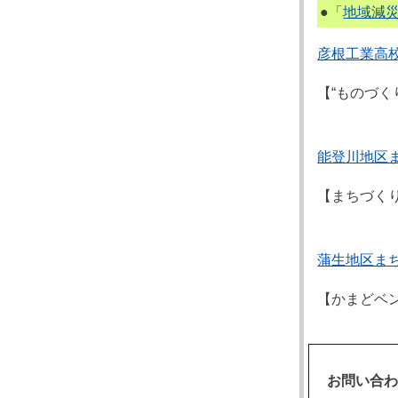
●「
地域減
彦根工業高
【“ものづ
能登川地区
【まちづく
蒲生地区ま
【かまどベ
お問い合