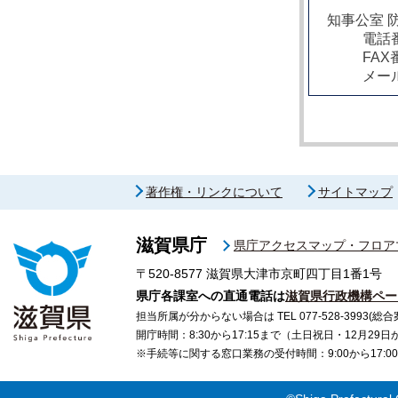
知事公室 
電話番
FAX
メー
著作権・リンクについて
サイトマップ
滋賀県庁
県庁アクセスマップ・フロア
〒520-8577
滋賀県大津市京町四丁目1番1号
県庁各課室への直通電話は
滋賀県行政機構ペー
担当所属が分からない場合は TEL 077-528-3993(総合
開庁時間：8:30から17:15まで（土日祝日・12月29
※手続等に関する窓口業務の受付時間：9:00から17