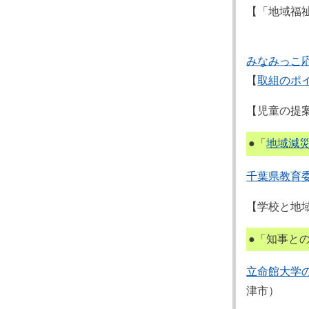
【「地域福
みなみっこ
【
取組のポ
【児童の提
●「
地域減
千葉県教育
【学校と地
●「知事と
立命館大学の
津市）