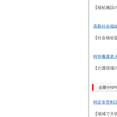
【福祉施設
高島社会福
【社会福祉
特別養護老
【介護現場
企業やN
特定非営利
【地域で大