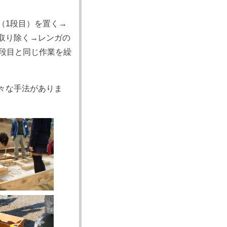
（1段目）を置く→
取り除く→レンガの
1段目と同じ作業を繰
々な手法がありま