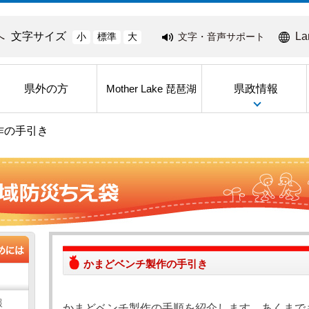
へ
文字サイズ
La
文字・音声サポート
小
標準
大
県外の方
県政情報
Mother Lake 琵琶湖
作の手引き
かまどベンチ製作の手引き
報
かまどベンチ製作の手順を紹介します。あくまで