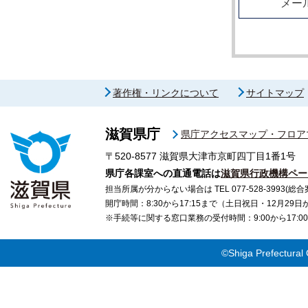
メー
著作権・リンクについて
サイトマップ
滋賀県庁
県庁アクセスマップ・フロア
〒520-8577
滋賀県大津市京町四丁目1番1号
県庁各課室への直通電話は
滋賀県行政機構ペー
担当所属が分からない場合は TEL 077-528-3993(総合
開庁時間：8:30から17:15まで（土日祝日・12月29
※手続等に関する窓口業務の受付時間：9:00から17
©Shiga Prefectural 