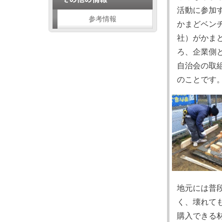
活動に参加
参考情報
かまどベン
社）がかま
ろ、企業側
自治会の取
のことです
地元には普
く、壊れて
購入できる