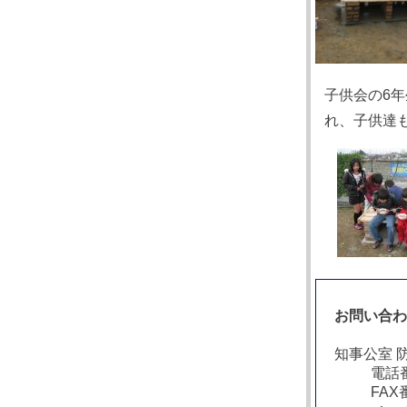
子供会の6
れ、子供達
お問い合
知事公室 
電話番
FAX