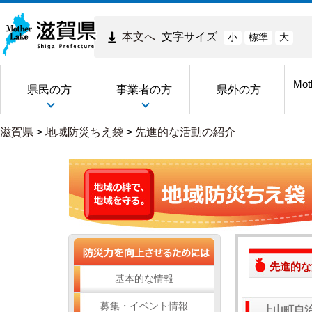
本文へ
文字サイズ
小
標準
大
Mot
県民の方
事業者の方
県外の方
滋賀県
>
地域防災ちえ袋
>
先進的な活動の紹介
先進的な
基本的な情報
募集・イベント情報
上山町自