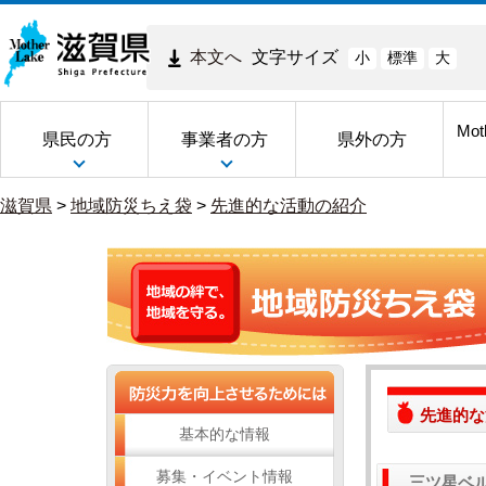
本文へ
文字サイズ
小
標準
大
Mot
県民の方
事業者の方
県外の方
滋賀県
>
地域防災ちえ袋
>
先進的な活動の紹介
先進的な
基本的な情報
募集・イベント情報
三ツ星ベ