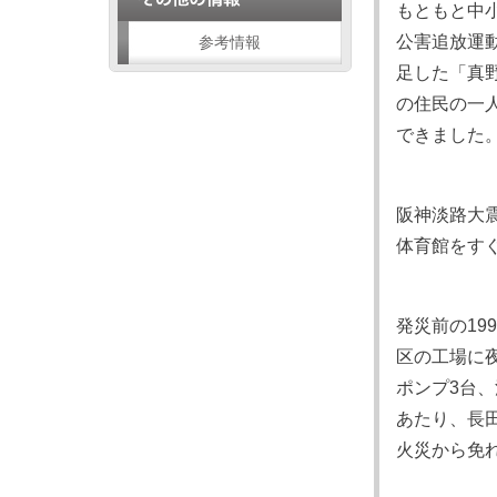
もともと中小
公害追放運
参考情報
足した「真
の住民の一
できました
阪神淡路大
体育館をす
発災前の1
区の工場に
ポンプ3台、
あたり、長
火災から免