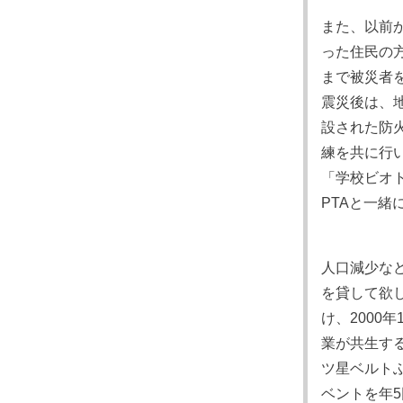
また、以前
った住民の
まで被災者
震災後は、
設された防
練を共に行
「学校ビオ
PTAと一緒
人口減少な
を貸して欲
け、2000
業が共生す
ツ星ベルト
ベントを年