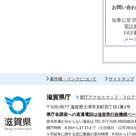
お問い合
知事公室 
電話番
FAX
メー
著作権・リンクについて
サイトマップ
滋賀県庁
県庁アクセスマップ・フロア
〒520-8577
滋賀県大津市京町四丁目1番1号
県庁各課室への直通電話は
滋賀県行政機構ペー
担当所属が分からない場合は TEL 077-528-3993(総合
開庁時間：8:30から17:15まで（土日祝日・12月29
※手続等に関する窓口業務の受付時間：9:00から17