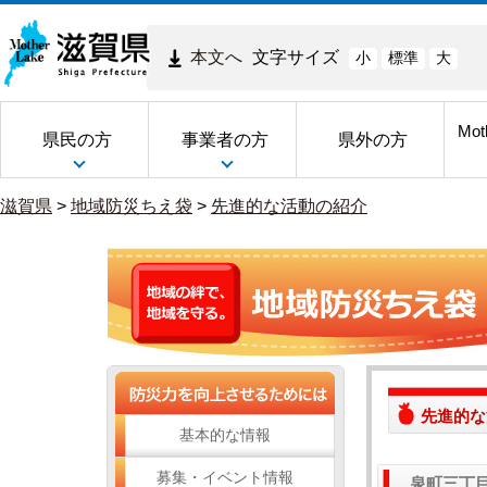
本文へ
文字サイズ
小
標準
大
Mot
県民の方
事業者の方
県外の方
滋賀県
>
地域防災ちえ袋
>
先進的な活動の紹介
先進的な
基本的な情報
募集・イベント情報
泉町三丁