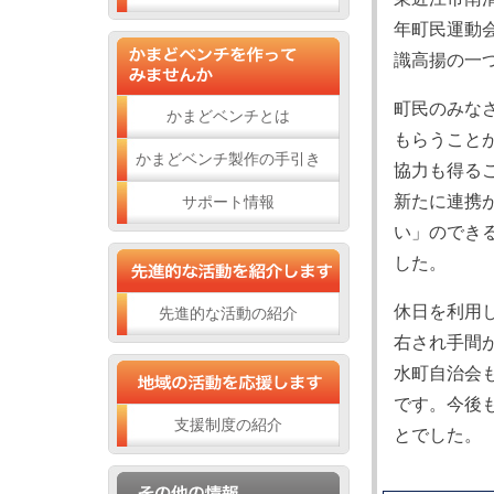
年町民運動
識高揚の一
町民のみな
かまどベンチとは
もらうこと
かまどベンチ製作の手引き
協力も得る
新たに連携
サポート情報
い」のでき
した。
休日を利用
先進的な活動の紹介
右され手間
水町自治会
です。今後
支援制度の紹介
とでした。