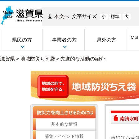
本文へ
文字サイズ
小
標準
大
Mot
県民の方
事業者の方
県外の方
滋賀県
>
地域防災ちえ袋
>
先進的な活動の紹介
南清水町
基本的な情報
募集・イベント情報
東近江市南