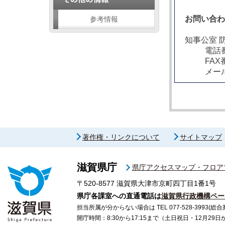
お問い合
参考情報
知事公室 
電話番
FAX
メー
著作権・リンクについて
サイトマップ
滋賀県庁
県庁アクセスマップ・フロア
〒520-8577
滋賀県大津市京町四丁目1番1号
県庁各課室への直通電話は
滋賀県行政機構ペー
担当所属が分からない場合は TEL 077-528-3993(総合
開庁時間：8:30から17:15まで（土日祝日・12月29