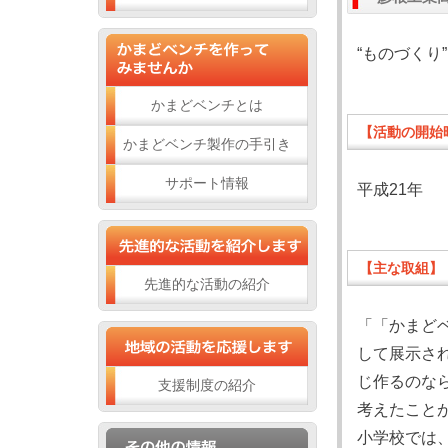
“ものづく
かまどベンチとは
【活動の開始
かまどベンチ製作の手引き
サポート情報
平成21年
【主な取組】
先進的な活動の紹介
「「かまど
して展示さ
じ作るのな
支援制度の紹介
考えたこと
小学校では