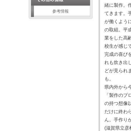
緒に製作。
参考情報
てきます。
が働くよう
の取組。平
業をした高
校生が感じ
完成の喜び
れも炊き出
どが見られ
も。
県内外から
「製作のプ
の持つ想像
だけに終わ
ん。手作り
(滋賀県立彦