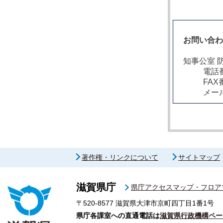
お問い合
知事公室 
電話番
FAX
メー
著作権・リンクについて
サイトマップ
滋賀県庁
県庁アクセスマップ・フロア
〒520-8577
滋賀県大津市京町四丁目1番1号
県庁各課室への直通電話は
滋賀県行政機構ペー