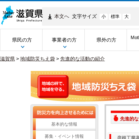
本文へ
文字サイズ
小
標準
大
Mot
県民の方
事業者の方
県外の方
滋賀県
>
地域防災ちえ袋
>
先進的な活動の紹介
先進的な
基本的な情報
募集・イベント情報
彦根工業