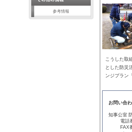
参考情報
こうした取
とした防災
ンジプラン
お問い合
知事公室 
電話番
FAX