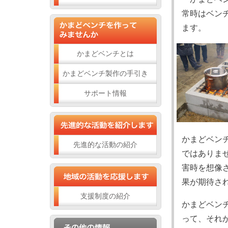
常時はベン
ます。
かまどベンチとは
かまどベンチ製作の手引き
サポート情報
かまどベン
先進的な活動の紹介
ではありま
害時を想像
果が期待さ
支援制度の紹介
かまどベン
って、それ