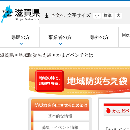
本文へ
文字サイズ
小
標準
大
Mot
県民の方
事業者の方
県外の方
滋賀県
>
地域防災ちえ袋
>
かまどベンチとは
かまどベ
基本的な情報
募集・イベント情報
「かまどベ