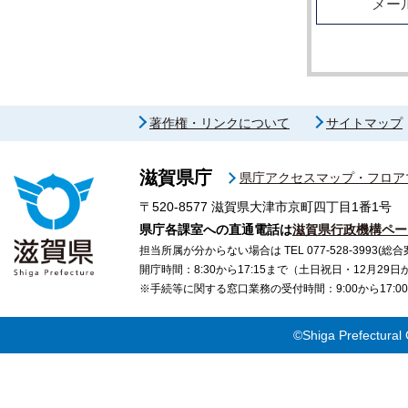
メー
著作権・リンクについて
サイトマップ
滋賀県庁
県庁アクセスマップ・フロア
〒520-8577
滋賀県大津市京町四丁目1番1号
県庁各課室への直通電話は
滋賀県行政機構ペー
担当所属が分からない場合は TEL 077-528-3993(総合
開庁時間：8:30から17:15まで（土日祝日・12月29
※手続等に関する窓口業務の受付時間：9:00から17
©Shiga Prefectural 