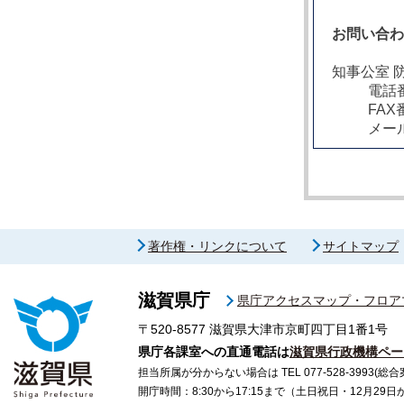
お問い合
知事公室 
電話番
FAX
メー
著作権・リンクについて
サイトマップ
滋賀県庁
県庁アクセスマップ・フロア
〒520-8577
滋賀県大津市京町四丁目1番1号
県庁各課室への直通電話は
滋賀県行政機構ペー
担当所属が分からない場合は TEL 077-528-3993(総合
開庁時間：8:30から17:15まで（土日祝日・12月29