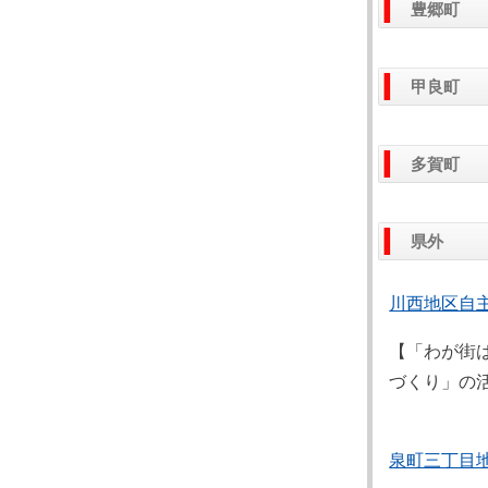
豊郷町
甲良町
多賀町
県外
川西地区自
【「わが街
づくり」の
泉町三丁目