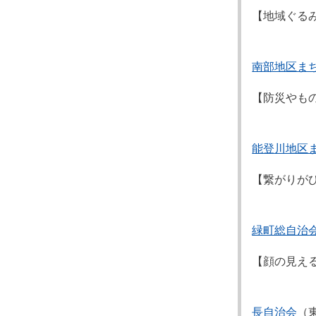
【地域ぐる
南部地区ま
【防災やも
能登川地区
【繋がりが
緑町総自治
【顔の見え
長自治会
（