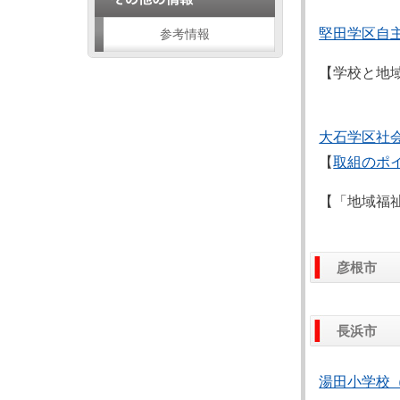
堅田学区自
参考情報
【学校と地
大石学区社
【
取組のポ
【「地域福
彦根市
長浜市
湯田小学校