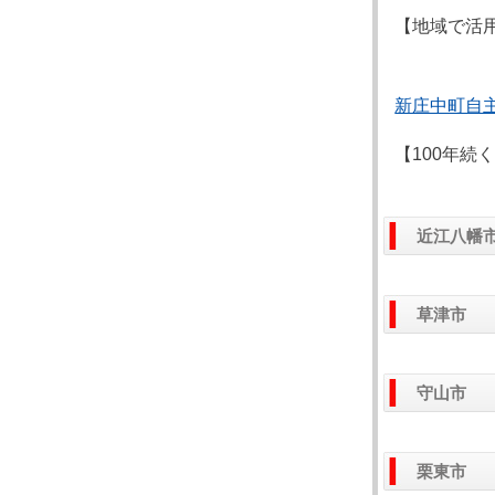
【地域で活
新庄中町自
【100年
近江八幡
草津市
守山市
栗東市