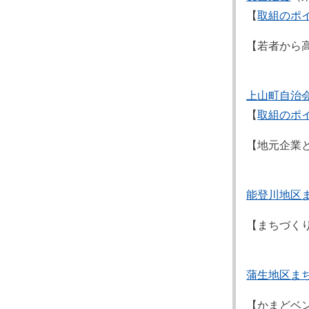
【
取組のポ
【若者から
上山町自治
【
取組のポ
【地元企業
能登川地区
【まちづく
蒲生地区ま
【かまどベ