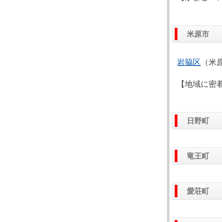
米原市
岩脇区
（米
【地域に密
日野町
竜王町
愛荘町