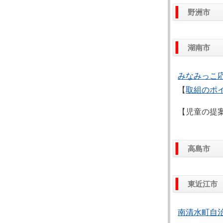
野洲市
湖南市
みなみっこ
【
取組のポ
【児童の提
高島市
東近江市
南清水町自