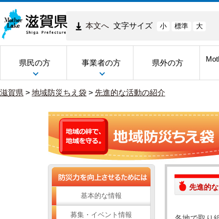
本文へ
文字サイズ
小
標準
大
Mot
県民の方
事業者の方
県外の方
滋賀県
>
地域防災ちえ袋
>
先進的な活動の紹介
先進的な
基本的な情報
募集・イベント情報
各地で取り