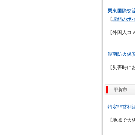
栗東国際交
【
取組のポ
【外国人コ
湖南防火保
【災害時に
甲賀市
特定非営利
【地域で大