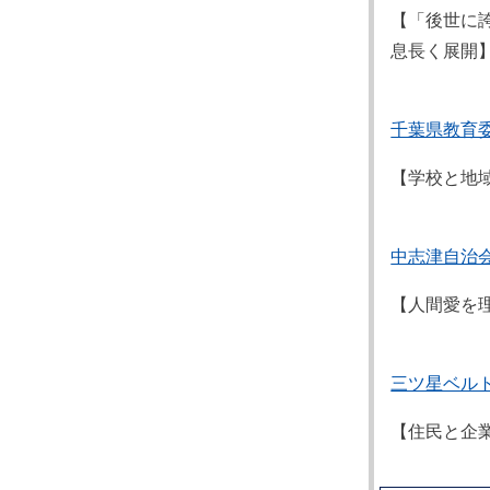
【「後世に
息長く展開
千葉県教育
【学校と地
中志津自治
【人間愛を
三ツ星ベル
【住民と企