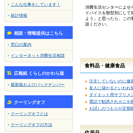
こんな仕事をしています！
消費生活センターによせ
ドバイスを類型別にして
統計情報
よう」と思ったら、この
談ください。
相談・情報提供はこちら
窓口の案内
インターネット消費生活相談
食料品・健康食品
広報紙 くらしのかわら版
注文していないのに健
最新版およびバックナンバー
友人に儲かるといわれ
ダイエット用サプリメ
電話で勧誘されカニを
クーリングオフ
お試しのつもりが定期
クーリングオフとは
クーリングオフの方法
住居品