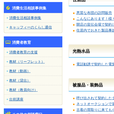
消費生活相談事例集
悪質な布団の訪問販売
消費生活相談事例集
こんなにあります！様
開店の宣伝会場で契約
キャッフィーのくらし通信
住居内でおきた製品事
消費者教育
光熱水品
消費者教育の支援
教材（リーフレット）
電話勧誘で契約した電
教材（動画）
教材（貸出）
被服品・装飾品
教材（教員向け）
呼び出されて契約した
出前講座
ネットオークションで
古着の買取りに来ても