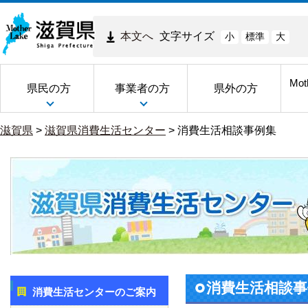
本文へ
文字サイズ
小
標準
大
Mot
県民の方
事業者の方
県外の方
滋賀県
>
滋賀県消費生活センター
>
消費生活相談事例集
消費生活相談事
消費生活センターのご案内