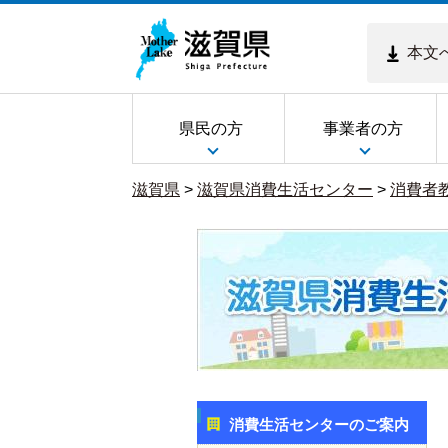
本文
県民の方
事業者の方
滋賀県
>
滋賀県消費生活センター
>
消費者
消費生活センターのご案内