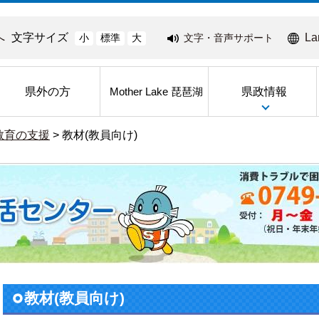
へ
文字サイズ
La
文字・音声サポート
小
標準
大
県外の方
県政情報
Mother Lake 琵琶湖
教育の支援
>
教材(教員向け)
教材(教員向け)