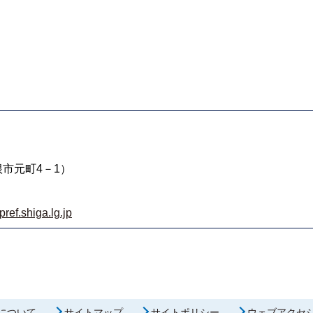
市元町4－1）
ef.shiga.lg.jp
について
サイトマップ
サイトポリシー
ウェブアクセ