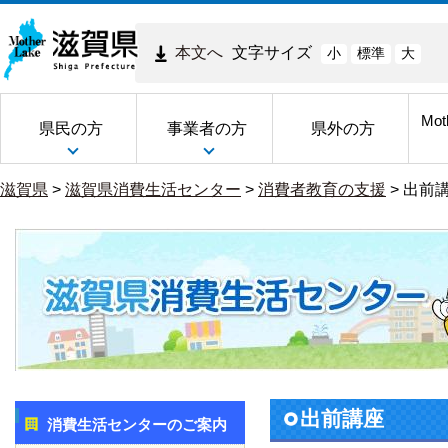
本文へ
文字サイズ
小
標準
大
Mot
県民の方
事業者の方
県外の方
滋賀県
>
滋賀県消費生活センター
>
消費者教育の支援
>
出前
出前講座
消費生活センターのご案内