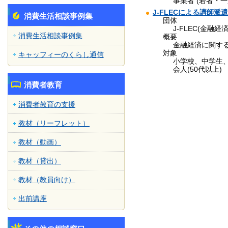
事業者 (若者・一
J-FLECによる講師派
消費生活相談事例集
団体
J-FLEC(金融
消費生活相談事例集
概要
金融経済に関す
対象
キャッフィーのくらし通信
小学校、中学生、高
会人(50代以上)
消費者教育
消費者教育の支援
教材（リーフレット）
教材（動画）
教材（貸出）
教材（教員向け）
出前講座