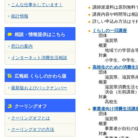
こんな仕事をしています！
講師派遣料は原則無料
講座内容や時間等は相
統計情報
詳しい申込み方法はそ
くらしの一日講座
相談・情報提供はこちら
団体
滋賀県
概要
窓口の案内
地域での学習会
対象
インターネット消費生活相談
小学生、中学生
団体
広報紙 くらしのかわら版
滋賀県、滋賀県
概要
滋賀県消費生活
最新版およびバックナンバー
演会（出前講座
対象
高校生
クーリングオフ
事業者向け消費生活講
団体
クーリングオフとは
滋賀県
概要
事業者が自社の
クーリングオフの方法
対象