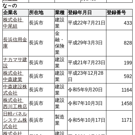
な～の
企業名
所在地
業種
登録年月日
登録番号
株式会社 
建設
長浜市
平成22年7月21日
433
中尾組
業
金
長浜信用金
融・
長浜市
平成29年3月3日
828
庫
保険
業
ナカマサ建
建設
長浜市
平成21年7月23日
199
設
業
株式会社 
建設
平成23年12月28
長浜市
592
中森建業
業
日
中森建設株
建設
長浜市
令和5年9月20日
1164
式会社
業
株式会社 
建設
長浜市
令和7年10月3日
1458
西川工務店
業
日軽パネル
製造
システム株
長浜市
令和5年10月17日
1171
業
式会社
株式会社 
建設