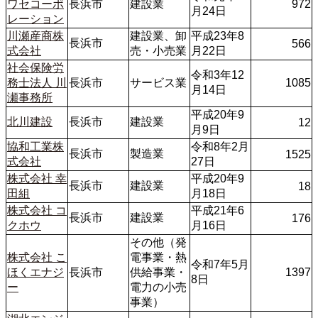
ワセコーポ
長浜市
建設業
972
月24日
レーション
川瀬産商株
建設業、卸
平成23年8
長浜市
566
式会社
売・小売業
月22日
社会保険労
令和3年12
務士法人 川
長浜市
サービス業
1085
月14日
瀬事務所
平成20年9
北川建設
長浜市
建設業
12
月9日
協和工業株
令和8年2月
長浜市
製造業
1525
式会社
27日
株式会社 幸
平成20年9
長浜市
建設業
18
田組
月18日
株式会社 コ
平成21年6
長浜市
建設業
176
クホウ
月16日
その他（発
株式会社 こ
電事業・熱
令和7年5月
ほくエナジ
長浜市
供給事業・
1397
8日
ー
電力の小売
事業）