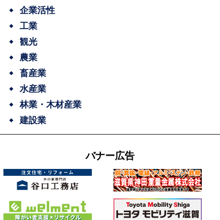
企業活性
工業
観光
農業
畜産業
水産業
林業・木材産業
建設業
バナー広告