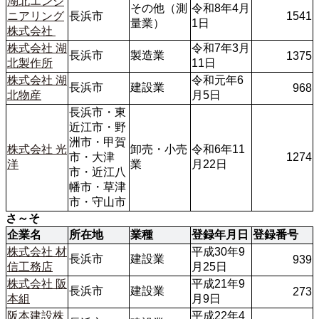
湖北エンジ
その他（測
令和8年4月
ニアリング
長浜市
1541
量業）
1日
株式会社 
株式会社 湖
令和7年3月
長浜市
製造業
1375
北製作所
11日
株式会社 湖
令和元年6
長浜市
建設業
968
北物産
月5日
長浜市・東
近江市・野
洲市・甲賀
株式会社 光
卸売・小売
令和6年11
市・大津
1274
洋
業 
月22日
市・近江八
幡市・草津
さ～そ
企業名
所在地
業種
登録年月日
登録番号
株式会社 材
平成30年9
長浜市
建設業
939
信工務店
月25日
株式会社 阪
平成21年9
長浜市
建設業
273
本組
月9日
阪本建設株
平成22年4