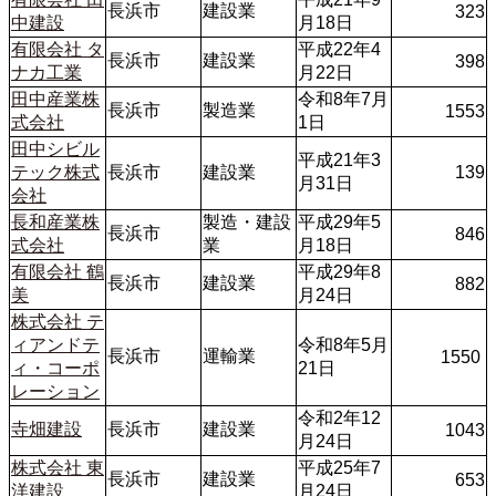
長浜市
建設業
323
中建設
月18日
有限会社 タ
平成22年4
長浜市
建設業
398
ナカ工業
月22日
田中産業株
令和8年7月
長浜市
製造業
1553
式会社
1日 
田中シビル
平成21年3
テック株式
長浜市
建設業
139
月31日
会社
長和産業株
製造・建設
平成29年5
長浜市
846
式会社
業
月18日
有限会社 鶴
平成29年8
長浜市
建設業
882
美
月24日 
株式会社 テ
ィアンドテ
令和8年5月
長浜市
運輸業
1550 
ィ・コーポ
21日
レーション
令和2年12
寺畑建設
長浜市
建設業
1043
月24日
株式会社 東
平成25年7
長浜市
建設業
653
洋建設
月24日