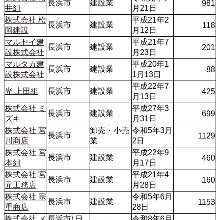
長浜市
建設業
981
井組
月21日
株式会社 松
平成21年2
長浜市
建設業
118
岡建設
月12日
マルセイ建
平成21年7
長浜市
建設業
201
設株式会社
月23日
マルタカ建
平成20年1
長浜市
建設業
88
設株式会社
1月13日
平成22年7
光 上田組
長浜市
建設業
425
月13日
株式会社 ミ
平成27年3
長浜市
建設業
699
ズキ
月31日
株式会社 宮
卸売・小売
令和5年3月
長浜市
1129
川商店
業
2日
株式会社 宮
平成22年9
長浜市
建設業
460
本組
月17日
株式会社 宮
平成21年4
長浜市
建設業
160
元工務店
月28日
株式会社 宗
令和5年6月
長浜市
建設業
1153
重商店
28日
株式会社 メ
長浜市/ 日
令和8年6月