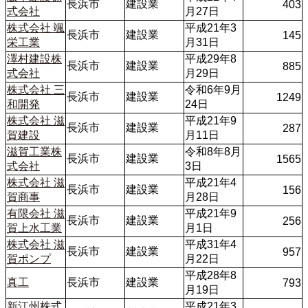
長浜市
建設業
403
式会社
月27日
株式会社 颯
平成21年3
長浜市
建設業
145
栄工業
月31日
澤村建設株
平成29年8
長浜市
建設業
885
式会社
月29日 
株式会社 三
令和6年9月
長浜市
建設業
1249
和開発
24日
株式会社 滋
平成21年9
長浜市
建設業
287
賀建設
月11日
滋賀工業株
令和8年8月
長浜市
建設業
1565
式会社
3日
株式会社 滋
平成21年4
長浜市
建設業
156
賀商事
月28日
有限会社 滋
平成21年9
長浜市
建設業
256
賀上水工業
月1日
株式会社 滋
平成31年4
長浜市
建設業
957
賀ポンプ
月22日
平成28年8
真工
長浜市
建設業
793
月19日
新江州株式
平成21年3