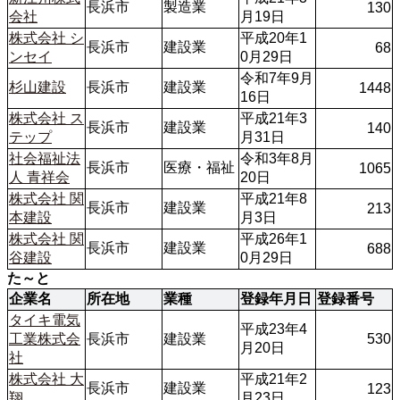
長浜市
製造業
130
会社
月19日
株式会社 シ
平成20年1
長浜市
建設業
68
ンセイ
0月29日
令和7年9月
杉山建設
長浜市
建設業
1448
16日
株式会社 ス
平成21年3
長浜市
建設業
140
テップ
月31日
社会福祉法
令和3年8月
長浜市
医療・福祉
1065
人 青祥会
20日
株式会社 関
平成21年8
長浜市
建設業
213
本建設
月3日
株式会社 関
平成26年1
長浜市
建設業
688
谷建設
0月29日
た～と
企業名
所在地
業種
登録年月日
登録番号
タイキ電気
平成23年4
工業株式会
長浜市
建設業
530
月20日
社
株式会社 大
平成21年2
長浜市
建設業
123
翔
月23日