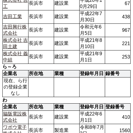
株式会社 吉
平成20年1
長浜市
建設業
67
工
0月29日
平成22年7
吉田工業
長浜市
建設業
438
月30日
吉田興行株
令和元年6
長浜市
建設業
967
式会社
月5日
株式会社 吉
平成21年8
長浜市
建設業
221
田土建
月10日
株式会社 義
平成21年9
長浜市
建設業
253
中組
月1日
ら～ろ
企業名
所在地
業種
登録年月日
録番号
現在、ら行
の登録企業
なし
わ
企業名
所在地
業種
登録年月日
登録番号
脇阪電設株
平成22年6
長浜市
建設業
410
式会社
月1日
ワボウ電子
令和8年7月
長浜市
製造業
1560