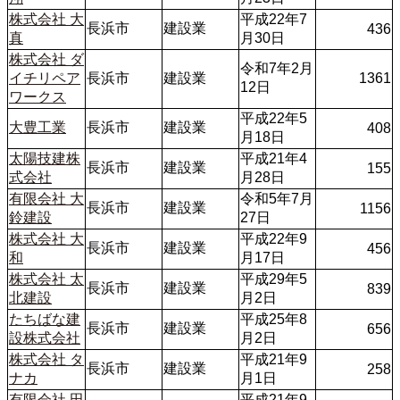
株式会社 大
平成22年7
長浜市
建設業
436
真
月30日
株式会社 ダ
令和7年2月
イチリペア
長浜市
建設業
1361
12日
ワークス
平成22年5
大豊工業
長浜市
建設業
408
月18日
太陽技建株
平成21年4
長浜市
建設業
155
式会社
月28日
有限会社 大
令和5年7月
長浜市
建設業
1156
鈴建設
27日
株式会社 大
平成22年9
長浜市
建設業
456
和
月17日
株式会社 太
平成29年5
長浜市
建設業
839
北建設
月2日
たちばな建
平成25年8
長浜市
建設業
656
設株式会社
月2日
株式会社 タ
平成21年9
長浜市
建設業
258
ナカ
月1日
有限会社 田
平成21年9