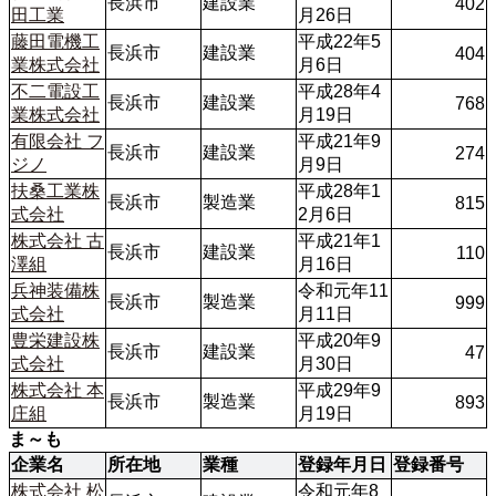
長浜市
建設業
402
田工業
月26日
藤田電機工
平成22年5
長浜市
建設業
404
業株式会社
月6日
不二電設工
平成28年4
長浜市
建設業
768
業株式会社
月19日
有限会社 フ
平成21年9
長浜市
建設業
274
ジノ
月9日
扶桑工業株
平成28年1
長浜市
製造業
815
式会社
2月6日
株式会社 古
平成21年1
長浜市
建設業
110
澤組
月16日
兵神装備株
令和元年11
長浜市
製造業
999
式会社
月11日 
豊栄建設株
平成20年9
長浜市
建設業
47
式会社
月30日
株式会社 本
平成29年9
長浜市
製造業
893
庄組
月19日 
ま～も
企業名
所在地
業種
登録年月日
登録番号
株式会社 松
令和元年8