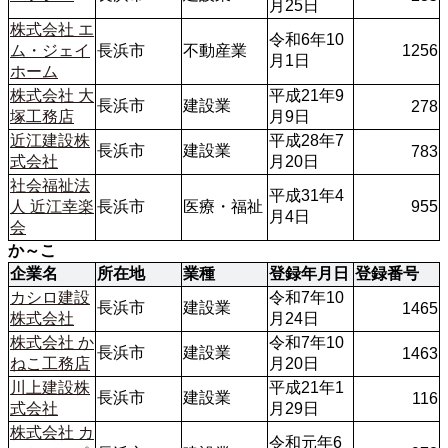
月25日
株式会社 エ
令和6年10
ム・ジェイ
長浜市
不動産業
1256
月1日
ホーム
株式会社 大
平成21年9
長浜市
建設業
278
塚工務店
月9日
近江建設株
平成28年7
長浜市
建設業
783
式会社
月20日
社会福祉法
平成31年4
人 近江幸楽
長浜市
医療・福祉
955
月4日
会
か～こ
企業名
所在地
業種
登録年月日
登録番号
カシロ建設
令和7年10
長浜市
建設業
1465
株式会社
月24日
株式会社 か
令和7年10
長浜市
建設業
1463
ねこ工務店
月20日
川上建設株
平成21年1
長浜市
建設業
116
式会社
月29日
株式会社 カ
令和元年6