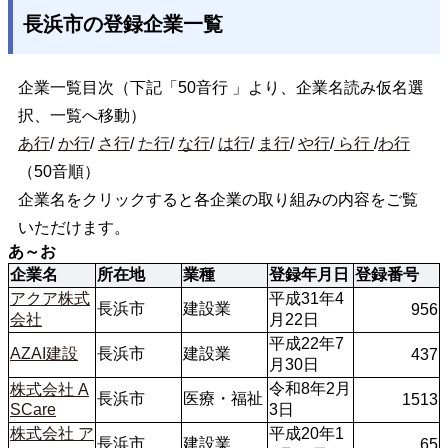
長浜市の登録企業一覧
企業一覧目次（下記「50音行 」より、企業名読み仮名選
択、一覧へ移動）
あ行
/
か行
/
さ行
/
た行
/
な行
/
は行
/
ま行
/
や行
/
ら行
/
わ行
（50音順）
企業名をクリックすると各企業の取り組みの内容をご覧
いただけます。
あ～お
企業名
所在地
業種
登録年月日
登録番号
アクア株式
平成31年4
長浜市
建設業
956
会社
月22日
平成22年7
AZAI建設
長浜市
建設業
437
月30日
令和8年2月
株式会社 A
長浜市
医療・福祉
1513
SCare
3日
株式会社 ア
平成20年1
長浜市
建設業
65