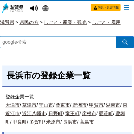
防災・災害情報
滋賀県
>
県民の方
>
しごと・産業・観光
>
しごと・雇用
長浜市の登録企業一覧
登録企業一覧
大津市
/
草津市
/
守山市
/
栗東市
/
野洲市
/
甲賀市
/
湖南市
/
東
近江市
/
近江八幡市
/
日野町
/
竜王町
/
彦根市
/
愛荘町
/
豊郷
町
/
甲良町
/
多賀町
/
米原市
/
長浜市
/
高島市