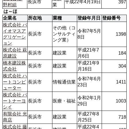
長浜市
平成22年4月19日
397
野村組
業
 は～ほ
企業名
所在地
業種
登録年月日
登録番号
株式会社 バ
その他（コ
イオマスア
令和7年5月
長浜市
ンサルティ
1398
グリゲーシ
8日
ング業）
ョン
株式会社 萩
平成21年7
長浜市
建設業
184
原建設
月6日
橋本建設株
平成21年9
長浜市
建設業
304
式会社
月16日
株式会社 ハ
令和7年6月
ートコンピ
長浜市
情報通信業
1411
23日
ューター
株式会社 パ
令和2年1月
ートナーヨ
長浜市
医療・福祉
1003
29日 
シイ
有限会社 光
平成27年8
長浜市
建設業
718
商店
月25日
株式会社 藤
平成22年4