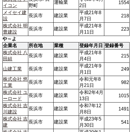
運輸業
1554
イコン
野町
2日
メイセイ建
平成21年8
長浜市
建設業
218
設
月7日
株式会社 明
平成21年8
長浜市
建設業
223
豊建設
月11日
や～よ
企業名
所在地
業種
登録年月日
登録番号
株式会社 八
平成21年8
長浜市
建設業
215
田組
月4日
平成21年9
山建工業
長浜市
建設業
249
月1日
株式会社 悠
令和元年8
長浜市
建設業
982
工業
月21日
株式会社 ユ
令和2年4月
長浜市
建設業
1015
ーロード
13日
株式会社 吉
令和7年12
長浜市
建設業
1491
川建設
月8日
株式会社 吉
平成23年5
長浜市
建設業
541
建
月30日