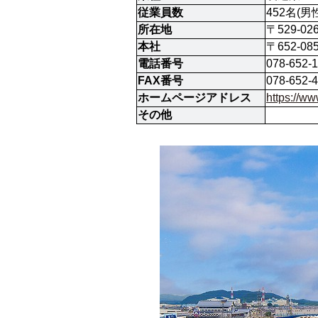
従業員数
452名(男
所在地
〒529-0
本社
〒652-0
電話番号
078-652-
FAX番号
078-652-
ホームページアドレス
https://
その他