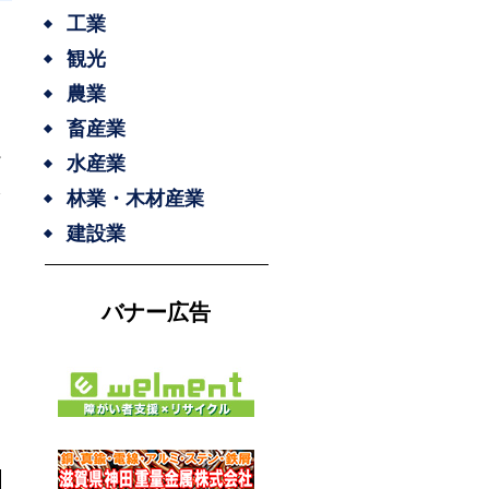
工業
観光
農業
畜産業
水産業
林業・木材産業
建設業
バナー広告