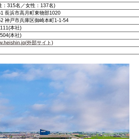
性：315名／女性：137名)
261 長浜市高月町東物部1020
852 神戸市兵庫区御崎本町1-1-54
1111(本社)
4504(本社)
www.heishin.jp(外部サイト)