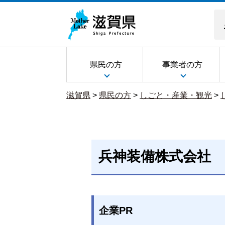
県民の方
事業者の方
滋賀県
>
県民の方
>
しごと・産業・観光
>
兵神装備株式会社
企業PR