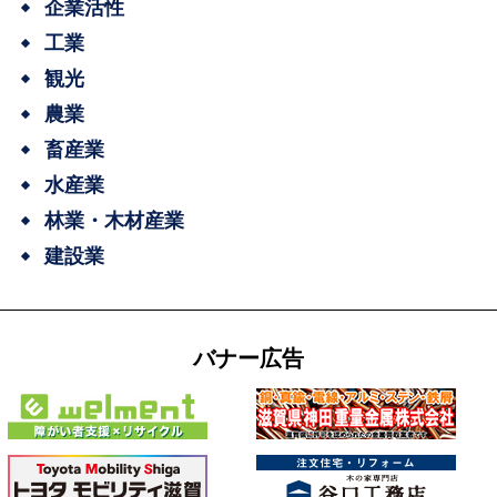
企業活性
工業
観光
農業
畜産業
水産業
林業・木材産業
建設業
バナー広告