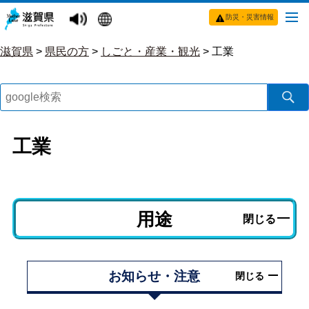
防災・災害情報
滋賀県
>
県民の方
>
しごと・産業・観光
>
工業
工業
用途
閉じる
お知らせ・注意
閉じる