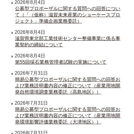
2026年8月4日
公募型プロポーザルに関する質問への回答につい
て（「（仮称）滋賀未来産業のショーケースプロ
ジェクト」準備企画業務委託）
2026年8月4日
滋賀県東北部工業技術センター整備事業に係る事
業契約の締結について
2026年8月4日
第55回採石業務管理者試験の実施について
2026年7月31日
簡易公募型プロポーザルに関する質問への回答お
よび業務説明書内容の修正について（産業用地開
発自然環境調査業務委託（高島地区））
2026年7月31日
簡易公募型プロポーザルに関する質問への回答お
よび業務説明書内容の修正について（産業用地開
発環境影響評価業務委託（大津地区））
2026年7月31日