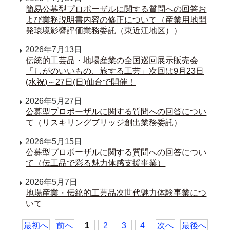
簡易公募型プロポーザルに関する質問への回答お
よび業務説明書内容の修正について（産業用地開
発環境影響評価業務委託（東近江地区））
2026年7月13日
伝統的工芸品・地場産業の全国巡回展示販売会
「しがのいいもの、旅する工芸」次回は9月23日
(水祝)～27日(日)仙台で開催！
2026年5月27日
公募型プロポーザルに関する質問への回答につい
て（リスキリングブリッジ創出業務委託）
2026年5月15日
公募型プロポーザルに関する質問への回答につい
て（伝工品で彩る魅力体感支援事業）
2026年5月7日
地場産業・伝統的工芸品次世代魅力体験事業につ
いて
最初へ
前へ
1
2
3
4
次へ
最後へ