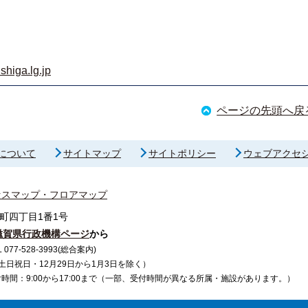
shiga.lg.jp
ページの先頭へ戻
について
サイトマップ
サイトポリシー
ウェブアクセ
セスマップ・フロアマップ
町四丁目1番1号
滋賀県行政機構ページ
から
7-528-3993(総合案内)
で（土日祝日・12月29日から1月3日を除く）
間：9:00から17:00まで（一部、受付時間が異なる所属・施設があります。）