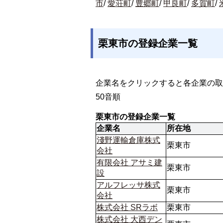
市
/
愛荘町
/
豊郷町
/
甲良町
/
多賀町
/
栗東市の登録企業一覧
企業名をクリックすると各企業の取
50音順
栗東市の登録企業一覧
企業名
所在地
淺野運輸倉庫株式
栗東市
会社
有限会社 アサミ建
栗東市
設
アルフレッサ株式
栗東市
会社
株式会社 SRラボ
栗東市
株式会社 大西デン