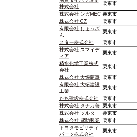
滋賀ダイハツ販売
栗東市
株式会社
株式会社 シガMEC
栗東市
株式会社 CZ
栗東市
有限会社 しょうざ
栗東市
ん
スター株式会社
栗東市
株式会社 スマイデ
栗東市
ィア
積水化学工業株式
栗東市
会社
株式会社 大煌商事
栗東市
有限会社 大拓建設
栗東市
工業
たち建設株式会社
栗東市
株式会社 タナカ善
栗東市
株式会社 ツルタ
栗東市
株式会社 鳶助興業
栗東市
トヨタモビリティ
栗東市
パーツ株式会社