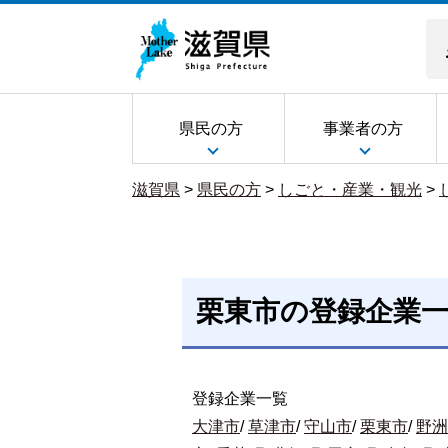
県民の方
事業者の方
滋賀県
>
県民の方
>
しごと・産業・観光
>
栗東市の登録企業
登録企業一覧
大津市
/
草津市
/
守山市
/
栗東市
/
野洲