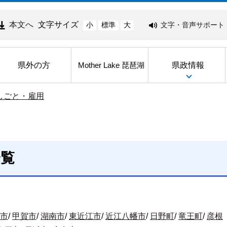
本文へ
文字サイズ
文字・音声サポート
小
標準
大
県外の方
県政情報
Mother Lake 琵琶湖
しごと・雇用
一覧
市
/
甲賀市
/
湖南市
/
東近江市
/
近江八幡市
/
日野町
/
竜王町
/
彦根