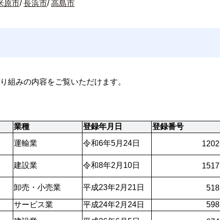
米原市
/
長浜市
/
高島市
り組みの内容をご覧いただけます。
業種
登録年月日
登録番号
運輸業
令和6年5月24日
1202
建設業
令和8年2月10日
1517
卸売・小売業
平成23年2月21日
518
サービス業
平成24年2月24日
598