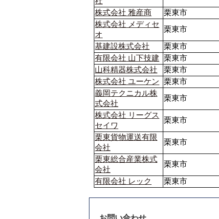
社
株式会社 雅産商
栗東市
株式会社 メディセ
栗東市
オ
基建設株式会社
栗東市
有限会社 山下技建
栗東市
山科精器株式会社
栗東市
株式会社 ユーケン
栗東市
義岡テクニカル株
栗東市
式会社
株式会社 リーグス
栗東市
セイワ
栗東貨物運送有限
栗東市
会社
栗東総合産業株式
栗東市
会社
有限会社 レック
栗東市
お問い合わせ