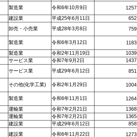
製造業
令和6年10月9日
1257
建設業
平成25年6月11日
652
卸売・小売業
平成28年3月8日
759
製造業
令和6年3月12日
1183
製造業
令和2年11月19日
1039
サービス業
令和7年9月2日
1437
サービス業
平成29年6月12日
851
その他(化学工業)
令和2年1月29日
1004
製造業
令和6年11月1日
1264
運輸業
令和7年2月21日
1368
運輸業
令和7年2月21日
1365
建設業
平成29年6月12日
858
建設業
令和6年11月22日
1273