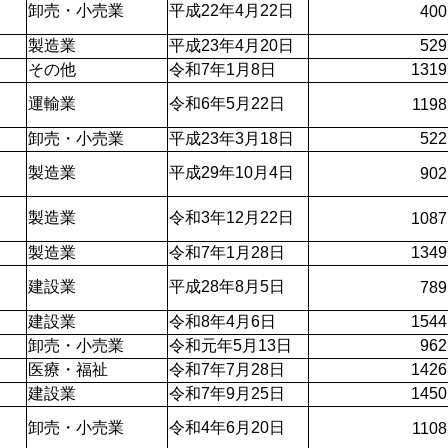
卸売・小売業
平成22年4月22日
400
製造業
平成23年4月20日
529
その他
令和7年1月8日
1319
運輸業
令和6年5月22日
1198
卸売・小売業
平成23年3月18日
522
製造業
平成29年10月4日
902
製造業
令和3年12月22日
1087
製造業
令和7年1月28日
1349
建設業
平成28年8月5日
789
建設業
令和8年4月6日
1544
卸売・小売業
令和元年5月13日
962
医療・福祉
令和7年7月28日
1426
建設業
令和7年9月25日
1450
卸売・小売業
令和4年6月20日
1108