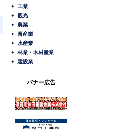
工業
観光
農業
畜産業
水産業
林業・木材産業
建設業
バナー広告