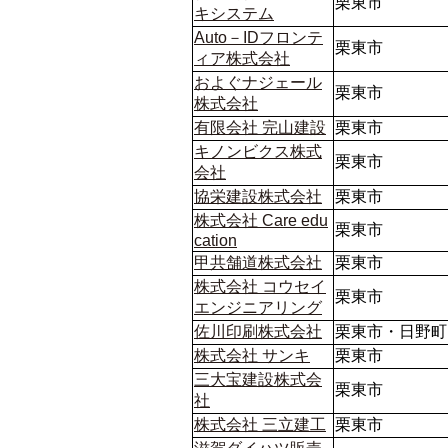
栗東市
キシステム
Auto－IDフロンテ
栗東市
ィア株式会社
およぐナジェール
栗東市
株式会社
有限会社 完山建設
栗東市
キノンビクス株式
栗東市
会社
協栄建設株式会社
栗東市
株式会社 Care edu
栗東市
cation
甲共舗道株式会社
栗東市
株式会社 コウセイ
栗東市
エンジニアリング
佐川印刷株式会社
栗東市・日野町
株式会社 サンキ
栗東市
三大宝建設株式会
栗東市
社
株式会社 三立建工
栗東市