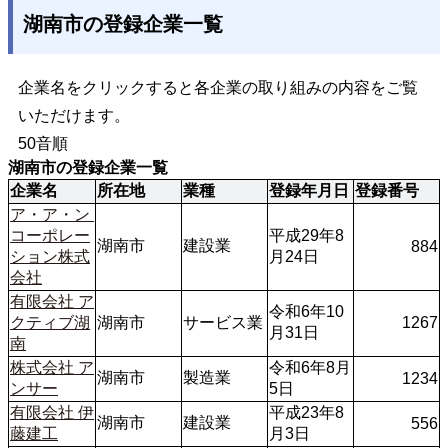
湖南市の登録企業一覧
企業名をクリックすると各企業の取り組みの内容をご覧
いただけます。
50音順
湖南市の登録企業一覧
企業名
所在地
業種
登録年月日
登録番号
ア・ア・ン 
コーポレー
平成29年8
湖南市
建設業
884
ション株式
月24日
会社
有限会社 ア
令和6年10
クティブ湖
湖南市
サービス業
1267
月31日
南
株式会社 ア
令和6年8月
湖南市
製造業
1234
ンサー
5日
有限会社 伊
平成23年8
湖南市
建設業
556
藤建工
月3日