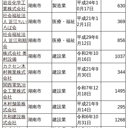
岩谷化学工
平成24年1
湖南市
製造業
630
業株式会社
0月17日
社会福祉法
平成21年1
人 近江ちい
湖南市
医療・福祉
369
2月1日
ろば会
社会福祉法
平成29年6
人 近江和順
湖南市
医療・福祉
856
月12日
会
株式会社 奥
令和2年10
湖南市
建設業
1037
村設備
月16日
カクセン木
平成21年9
村興業株式
湖南市
建設業
344
月30日
会社
関西電気冶
令和7年12
金工業株式
湖南市
建設業
1495
月18日
会社
木村舗装株
平成21年9
湖南市
建設業
295
式会社
月14日
共和建設株
令和6年10
湖南市
建設業
1268
式会社
月31日