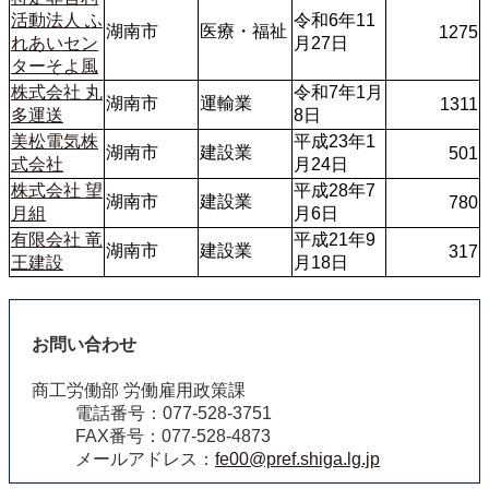
活動法人 ふ
令和6年11
湖南市
医療・福祉
1275
れあいセン
月27日
ターそよ風
株式会社 丸
令和7年1月
湖南市
運輸業
1311
多運送
8日
美松電気株
平成23年1
湖南市
建設業
501
式会社
月24日
株式会社 望
平成28年7
湖南市
建設業
780
月組
月6日
有限会社 竜
平成21年9
湖南市
建設業
317
王建設
月18日
お問い合わせ
商工労働部 労働雇用政策課
電話番号：077‐528‐3751
FAX番号：077‐528‐4873
メールアドレス：
fe00@pref.shiga.lg.jp