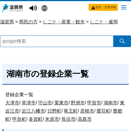
防災・災害情報
滋賀県
>
県民の方
>
しごと・産業・観光
>
しごと・雇用
湖南市の登録企業一覧
登録企業一覧
大津市
/
草津市
/
守山市
/
栗東市
/
野洲市
/
甲賀市
/
湖南市
/
東
近江市
/
近江八幡市
/
日野町
/
竜王町
/
彦根市
/
愛荘町
/
豊郷
町
/
甲良町
/
多賀町
/
米原市
/
長浜市
/
高島市