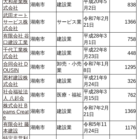
大和産業株
平成20年5
湖南市
建設業
838
式会社
月2日
武田オート
令和7年2月
サービス株
湖南市
サービス業
1366
21日
式会社
有限会社 谷
平成28年3
湖南市
建設業
758
口建設工業
月1日
千代工業株
平成22年8
湖南市
建設業
448
式会社
月23日
卸売・小売
令和7年1月
合同会社 D
湖南市
1295
OUSIN
業
8日
西村建設株
平成21年9
湖南市
建設業
326
式会社
月24日
社会福祉法
平成28年3
湖南市
医療・福祉
762
人 八起会
月15日
株式会社 B
令和7年2月
湖南市
建設業
1369
eams Creat
21日
e
有限会社 藤
令和5年11
湖南市
建設業
1176
本建設
月24日
特定非営利