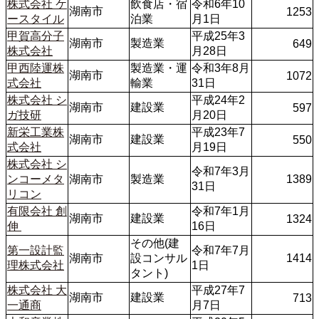
株式会社 ケ
飲食店・宿
令和6年10
湖南市
1253
ースタイル
泊業
月1日
甲賀高分子
平成25年3
湖南市
製造業
649
株式会社
月28日
甲西陸運株
製造業・運
令和3年8月
湖南市
1072
式会社
輸業
31日
株式会社 シ
平成24年2
湖南市
建設業
597
ガ技研
月20日
新栄工業株
平成23年7
湖南市
建設業
550
式会社
月19日
株式会社 シ
令和7年3月
ンコーメタ
湖南市
製造業
1389
31日
リコン
有限会社 創
令和7年1月
湖南市
建設業
1324
伸 
16日
その他(建
第一設計監
令和7年7月
湖南市
設コンサル
1414
理株式会社
1日
タント) 
株式会社 大
平成27年7
湖南市
建設業
713
一通商
月7日