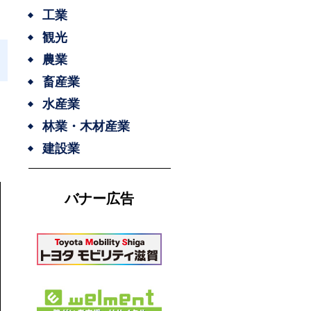
工業
観光
農業
畜産業
水産業
林業・木材産業
建設業
バナー広告