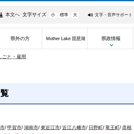
本文へ
文字サイズ
文字・音声サポート
小
標準
大
県外の方
県政情報
Mother Lake 琵琶湖
しごと・雇用
一覧
市
/
甲賀市
/
湖南市
/
東近江市
/
近江八幡市
/
日野町
/
竜王町
/
彦根