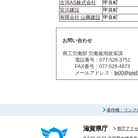
古河AS株式会社
甲良町
宮川建設
甲良町
有限会社 山勝建設
甲良町
お問い合わせ
商工労働部 労働雇用政策課
電話番号：077‐528‐3751
FAX番号：077‐528‐4873
メールアドレス：
fe00@pref.
著作権・リンク
滋賀県庁
県庁アク