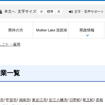
本文へ
文字サイズ
文字・音声サポート
小
標準
大
県外の方
県政情報
Mother Lake 琵琶湖
しごと・雇用
企業一覧
市
/
甲賀市
/
湖南市
/
東近江市
/
近江八幡市
/
日野町
/
竜王町
/
彦根