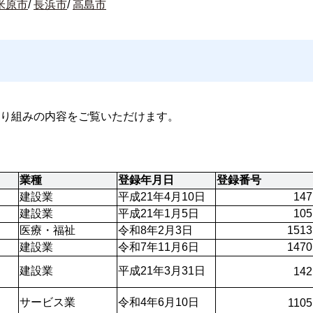
米原市
/
長浜市
/
高島市
り組みの内容をご覧いただけます。
業種
登録年月日
登録番号
建設業
平成21年4月10日
147
建設業
平成21年1月5日
105
医療・福祉
令和8年2月3日
1513
建設業
令和7年11月6日
1470
建設業
平成21年3月31日
142
サービス業
令和4年6月10日
1105