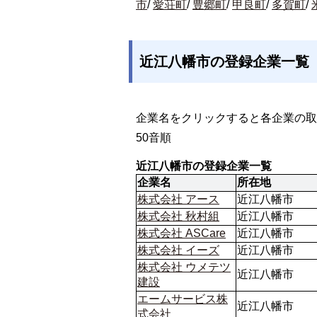
市
/
愛荘町
/
豊郷町
/
甲良町
/
多賀町
/
近江八幡市の登録企業一覧
企業名をクリックすると各企業の取
50音順
近江八幡市の登録企業一覧
企業名
所在地
株式会社 アース
近江八幡市
株式会社 秋村組
近江八幡市
株式会社 ASCare
近江八幡市
株式会社 イーズ
近江八幡市
株式会社 ウメテツ
近江八幡市
建設
エームサービス株
近江八幡市
式会社