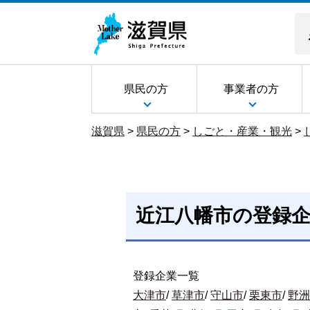
県民の方
事業者の方
滋賀県
>
県民の方
>
しごと・産業・観光
>
近江八幡市の登録
登録企業一覧
大津市
/
草津市
/
守山市
/
栗東市
/
野洲