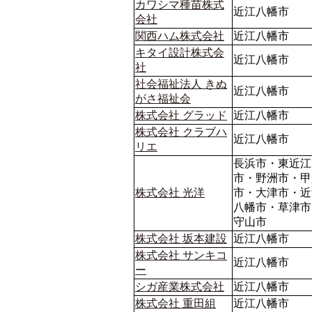
カワシマ種苗株式
近江八幡市
会社
関西ハム株式会社
近江八幡市
キタイ設計株式会
近江八幡市
社
社会福祉法人 きぬ
近江八幡市
がさ福祉会
株式会社 グラッド
近江八幡市
株式会社 クラブハ
近江八幡市
リエ
長浜市・東近江
市・野洲市・甲
株式会社 光洋
市・大津市・近
八幡市・草津市
守山市
株式会社 坂本建設
近江八幡市
株式会社 サンキコ
近江八幡市
ー
シガ産業株式会社
近江八幡市
株式会社 重田組
近江八幡市