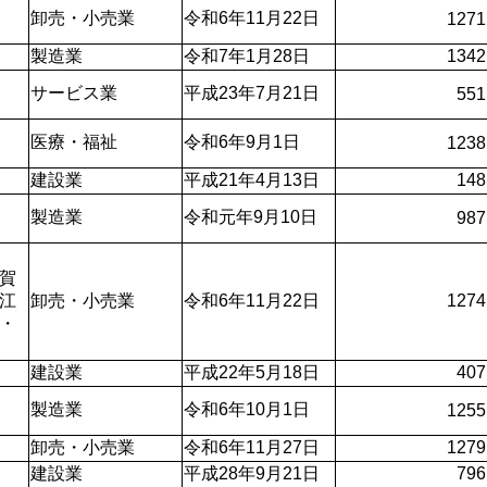
卸売・小売業
令和6年11月22日
1271
製造業
令和7年1月28日
1342
サービス業
平成23年7月21日
551
医療・福祉
令和6年9月1日
1238
建設業
平成21年4月13日
148
製造業
令和元年9月10日
987
賀
江
卸売・小売業
令和6年11月22日
1274
・
建設業
平成22年5月18日
407
製造業
令和6年10月1日
1255
卸売・小売業
令和6年11月27日
1279
建設業
平成28年9月21日
796