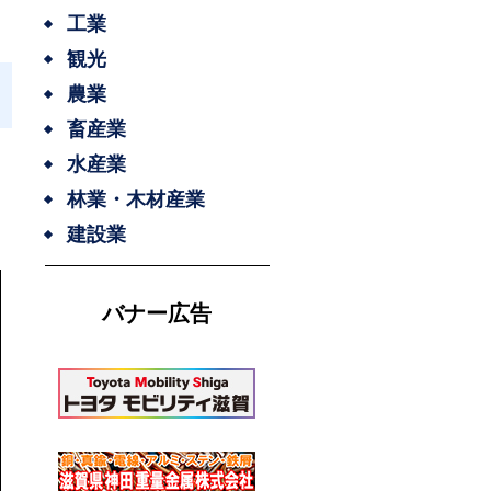
工業
観光
農業
畜産業
水産業
林業・木材産業
建設業
バナー広告