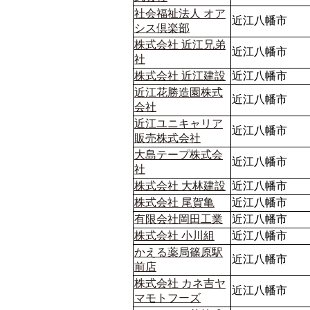
社会福祉法人 オア
近江八幡市
シス倶楽部
株式会社 近江兄弟
近江八幡市
社
株式会社 近江建設
近江八幡市
近江花勝造園株式
近江八幡市
会社
近江ユニキャリア
近江八幡市
販売株式会社
大島テープ株式会
近江八幡市
社
株式会社 大林建設
近江八幡市
株式会社 尾賀亀
近江八幡市
有限会社岡田工業
近江八幡市
株式会社 小川組
近江八幡市
かえる薬局篠原駅
近江八幡市
前店
株式会社 カネ吉ヤ
近江八幡市
マモトフーズ