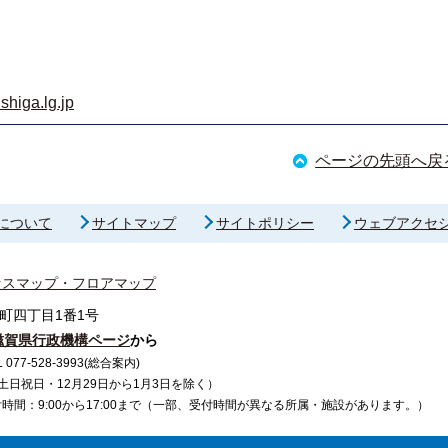
shiga.lg.jp
ページの先頭へ戻
について
サイトマップ
サイトポリシー
ウェブアクセ
セスマップ・フロアマップ
町四丁目1番1号
滋賀県行政機構ページ
から
7-528-3993(総合案内)
で（土日祝日・12月29日から1月3日を除く）
間：9:00から17:00まで（一部、受付時間が異なる所属・施設があります。）