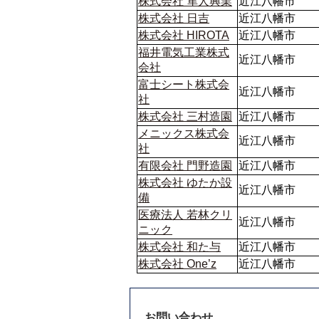
株式会社 隼人興業
近江八幡市
株式会社 日吉
近江八幡市
株式会社 HIROTA
近江八幡市
福井電気工業株式
近江八幡市
会社
富士シート株式会
近江八幡市
社
株式会社 三村造園
近江八幡市
メニックス株式会
近江八幡市
社
有限会社 門野造園
近江八幡市
株式会社 ゆたか設
近江八幡市
備
医療法人 若林クリ
近江八幡市
ニック
株式会社 和た与
近江八幡市
株式会社 One’z
近江八幡市
お問い合わせ