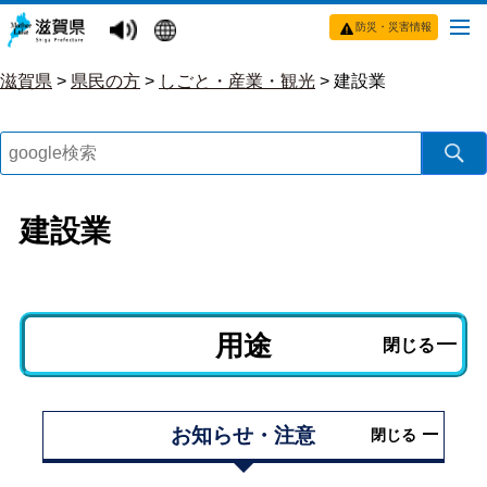
防災・災害情報
滋賀県
>
県民の方
>
しごと・産業・観光
>
建設業
建設業
用途
閉じる
お知らせ・注意
閉じる