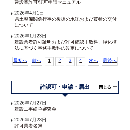
建設業許可/認可申請マニュアル
2026年4月1日
県土整備関係行事の後援の承認および賞状の交付
について
2026年1月23日
建設業者許可証明および許可確認手数料、浄化槽
法に基づく事務手数料の改定について
最初へ
前へ
1
2
3
4
次へ
最後へ
許認可・申請・届出
閉じる
2026年7月27日
建設工事紛争審査会
2026年7月23日
許可業者名簿