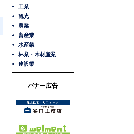
工業
観光
農業
畜産業
水産業
林業・木材産業
建設業
バナー広告