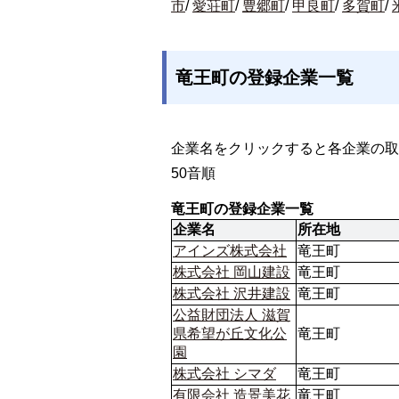
市
/
愛荘町
/
豊郷町
/
甲良町
/
多賀町
/
竜王町の登録企業一覧
企業名をクリックすると各企業の取
50音順
竜王町の登録企業一覧
企業名
所在地
アインズ株式会社
竜王町
株式会社 岡山建設
竜王町
株式会社 沢井建設
竜王町
公益財団法人 滋賀
県希望が丘文化公
竜王町
園
株式会社 シマダ
竜王町
有限会社 造景美花
竜王町