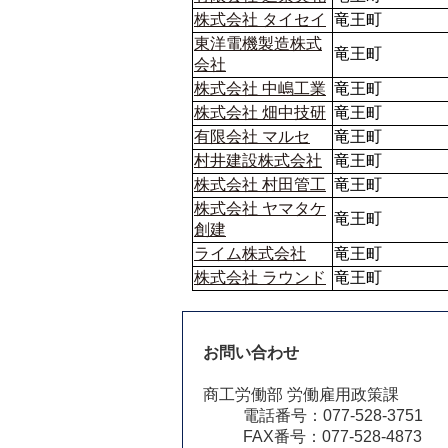
株式会社 タイセイ
竜王町
東洋電機製造株式
竜王町
会社
株式会社 中嶋工業
竜王町
株式会社 畑中技研
竜王町
有限会社 マルセ
竜王町
村井建設株式会社
竜王町
株式会社 村田管工
竜王町
株式会社 ヤマタケ
竜王町
創建
ライム株式会社
竜王町
株式会社 ラウンド
竜王町
お問い合わせ
商工労働部 労働雇用政策課
電話番号：077‐528‐3751
FAX番号：077‐528‐4873