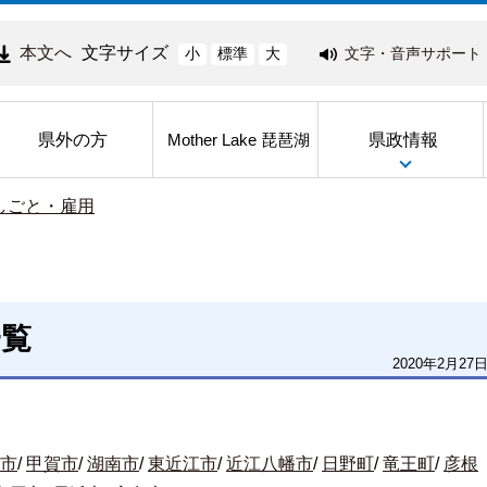
本文へ
文字サイズ
文字・音声サポート
小
標準
大
県外の方
県政情報
Mother Lake 琵琶湖
しごと・雇用
一覧
2020年2月27
市
/
甲賀市
/
湖南市
/
東近江市
/
近江八幡市
/
日野町
/
竜王町
/
彦根