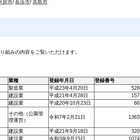
米原市
/
長浜市
/
高島市
り組みの内容をご覧いただけます。
業種
登録年月日
登録番号
製造業
平成23年4月20日
528
建設業
平成21年4月28日
157
建設業
平成20年10月23日
66
その他（公園管
令和7年2月21日
1363
理運営）
建設業
平成21年9月18日
320
建設業
令和3年9月15日
1074