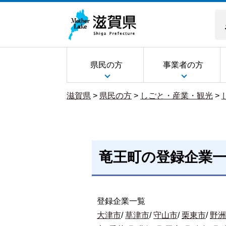
県民の方
事業者の方
滋賀県
>
県民の方
>
しごと・産業・観光
>
竜王町の登録企業
登録企業一覧
大津市
/
草津市
/
守山市
/
栗東市
/
野洲