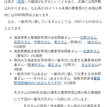
は高さ（
堤高
）の確認がむずかしいことがあり、正確には箇所数
はわかりません。なお高さ15メートル未満の農業用のため池は県
内には2000箇所以上あります。
なお、一級河川に接しているダムとしては、19のうちの10ダム
となります。
滋賀県県土整備部管理の治水関連ダム−−−−−
日野川ダム
、
石田川ダム
、
宇曽川ダム
、
青土ダム
（野洲川）、
姉川ダム
の5箇所
滋賀県農政水産部管理の農業用水関連ダム−−−
永源寺ダム
（愛知川）の1箇所
県内の土地改良区等管理の一級河川に位置する農業用水関
連ダム−−
野洲川ダム
、
蔵王ダム
（日野川）、
犬上川ダム
の
3箇所
一級河川外ではあるが、一級河川に接して位置する治水関
連ダム−−−−−天川ダム（あまかわダム、高島市防衛省
饗庭
野演習場内
のため立ち入り不可
）の1箇所
天川ダム(2006年完成)の通常の運用管理は県の県土整備部
にて下流の一級河川天川と一元的に行っています。
天川ダムの目的／洪水調節／ダム地点の計画高水流