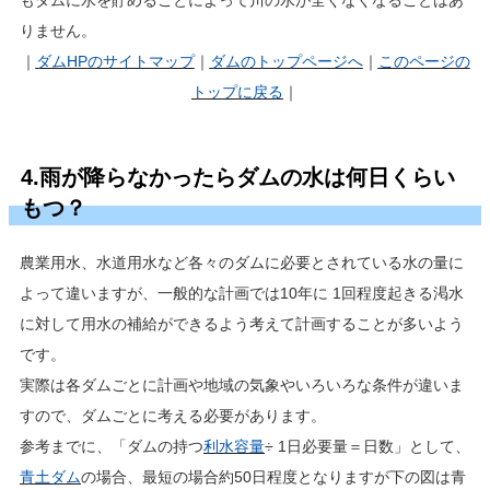
もダムに水を貯めることによって川の水が全くなくなることはあ
りません。
｜
ダムHP
のサイトマップ
｜
ダムのトップページへ
｜
このページの
トップに戻る
｜
4.雨が降らなかったらダムの水は何日くらい
もつ？
農業用水、水道用水など各々のダムに必要とされている水の量に
よって違いますが、一般的な計画では10年に 1回程度起きる渇水
に対して用水の補給ができるよう考えて計画することが多いよう
です。
実際は各ダムごとに計画や地域の気象やいろいろな条件が違いま
すので、ダムごとに考える必要があります。
参考までに、「ダムの持つ
利水容量
÷ 1日必要量＝日数」として、
青土ダム
の場合、最短の場合約50日程度となりますが下の図は青