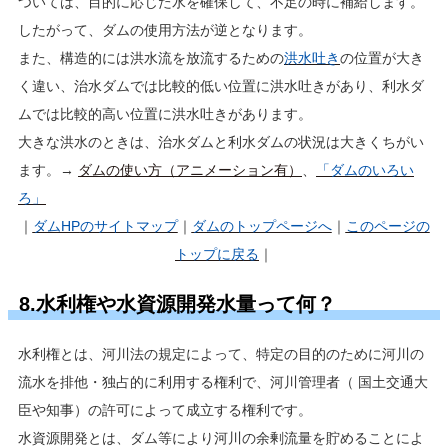
ついては、目的に応じた水を確保して、不足の時に補給します。
したがって、ダムの使用方法が逆となります。
また、構造的には洪水流を放流するための
洪水吐き
の位置が大き
く違い、治水ダムでは比較的低い位置に洪水吐きがあり、利水ダ
ムでは比較的高い位置に洪水吐きがあります。
大きな洪水のときは、治水ダムと利水ダムの状況は大きくちがい
ます。→
ダムの使い方（アニメーション有）
、
「ダムのいろい
ろ」
｜
ダムHP
のサイトマップ
｜
ダムのトップページへ
｜
このページの
トップに戻る
｜
8.水利権や水資源開発水量って何？
水利権とは、河川法の規定によって、特定の目的のために河川の
流水を排他・独占的に利用する権利で、河川管理者（ 国土交通大
臣や知事）の許可によって成立する権利です。
水資源開発とは、ダム等により河川の余剰流量を貯めることによ