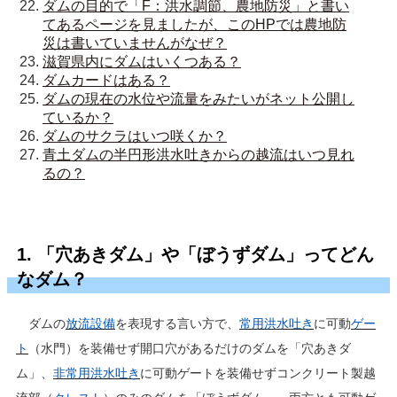
ダムの目的で「F：洪水調節、農地防災」と書い
てあるページを見ましたが、このHPでは農地防
災は書いていませんがなぜ？
滋賀県内にダムはいくつある？
ダムカードはある？
ダムの現在の水位や流量をみたいがネット公開し
ているか？
ダムのサクラはいつ咲くか？
青土ダムの半円形洪水吐きからの越流はいつ見れ
るの？
1. 「穴あきダム」や「ぼうずダム」ってどん
なダム？
ダムの
放流設備
を表現する言い方で、
常用洪水吐き
に可動
ゲー
ト
（水門）を装備せず開口穴があるだけのダムを「穴あきダ
ム」、
非常用洪水吐き
に可動ゲートを装備せずコンクリート製越