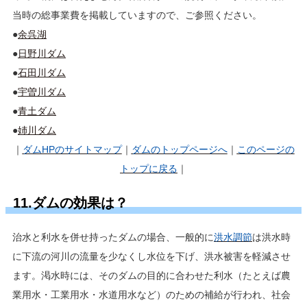
当時の総事業費を掲載していますので、ご参照ください。
●
余呉湖
●
日野川ダム
●
石田川ダム
●
宇曽川ダム
●
青土ダム
●
姉川ダム
｜
ダムHP
のサイトマップ
｜
ダムのトップページへ
｜
このページの
トップに戻る
｜
11.ダムの効果は？
治水と利水を併せ持ったダムの場合、一般的に
洪水調節
は洪水時
に下流の河川の流量を少なくし水位を下げ、洪水被害を軽減させ
ます。渇水時には、そのダムの目的に合わせた利水（たとえば農
業用水・工業用水・水道用水など）のための補給が行われ、社会