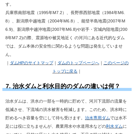
す。
兵庫県南部地震（1995年M7.2）、長野県西部地震（1984年M6.
8）、新潟県中越地震（2004年M6.8）、能登半島地震(2007年M
6.9)、新潟県中越沖地震(2007年M6.8)や岩手・宮城内陸地震(200
8年M7.2)の際、震源地や被災地近く の河川にある近代的なダム
では、ダム本体の安全性に関わるような問題は発生していませ
ん。
｜
ダムHP
のサイトマップ
｜
ダムのトップページへ
｜
このページの
トップに戻る
｜
7. 治水ダムと利水目的のダムの違いは何？
治水ダムは、洪水の一部を一時的に貯めて、河川下流部の流量を
低減させ、下流域の洪水被害を軽減します。このため、洪水時に
貯めるべき容量を空にして待ち受けます。
治水専用ダム
では水不
足には役に立ちませんが、農業用水や水道用水などの
利水ダム
に