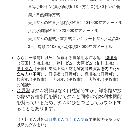
量毎秒90トン(集水面積5.18平方キロ)を30トンに低
減／自然調節方式
天川ダムの容量／総貯水容量1,404,000立方メートル
／洪水調節容量1,323,000立方メートル
天川ダムの型式／重力式コンクリートダム／堤高35.
3m／堤頂長105m／堤体積37,000立方メートル
さらに一級河川以外に位置する農業用水貯水池−−
淡海池
（石田川支流上流）、
芹川ダム
、
大原ダム
（杣川上流）、
奥山ダム
（安曇川支流上流・
防衛省
饗庭野演習場内のため
立ち入り不可
）、
日渓溜
（日野町）、
鎌掛池
（日野町）、
頓宮池
（甲賀市）、
今郷池
（甲賀市）、
大熊池
（甲賀市）
の9箇所
余呉湖
はダム堤体はなく自然湖ですが、導水路や放
水路や各種水門を設けてダムと同様の治水利水機能
を持っているため、ダムのひとつとしてカウントす
ることもあります。
（天川ダム以外は
日本ダム協会ダム便覧
で掲載のある明治
以降のダムより）