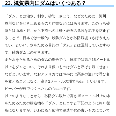
23. 滋賀県内にダムはいくつある？
「ダム」とは治水、利水、砂防（さぼう）などのために、河川・
谷川などをせき止めるものと辞書などにはあります。このうち砂
防とは山地・谷川から下流への土砂・岩石の危険な流下を防止す
ることで、日本では一般的に砂防ダムとか砂防堰堤（さぼうえん
てい）といい、水をためる目的の「ダム」とは区別していますの
で、砂防ダムはのぞきます。
また水をためるためのダムの場合でも、日本では高さ15メートル
以上をダムといい、それより低いものはダムと呼ばす堰（せき）
などといいます。なおアメリカではdamには高さの違いで呼び名
を変えることはなく、高さ2メートルの堰でもdamといいます。
ビーバーが枝でつくったものもdamです。
以上のようなことから、砂防ダム以外で高さ15メートル以上の水
をためるための構造物を「ダム」としますと下記のように約19箇
所になりますが、いわゆるため池で築造年代の古いものについて