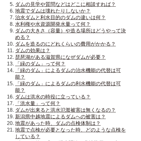
ダムの見学や質問などはどこに相談すれば？
地震でダムは壊れたりしないか？
治水ダムと利水目的のダムの違いは何？
水利権や水資源開発水量って何？
ダムの大きさ（容量）や造る場所はどうやって決
める？
ダムを造るのにどれくらいの費用がかかる？
ダムの効果は？
琵琶湖がある滋賀県になぜダムが必要？
「緑のダム」って何？
「緑のダム」によるダムの治水機能の代替は可
能？
「緑のダム」によるダムの利水機能の代替は可
能？
ダムは洪水の時役に立っている？
「洪水量」って何？
ダムが出来ると洪水氾濫被害は無くなるの？
新潟県中越地震によるダムへの被害は？
地震があった時、ダムの点検体制は？
地震で点検が必要となった時、どのような点検を
している？