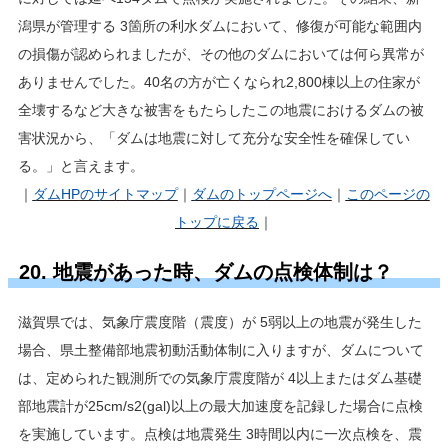
潟県が管理する 3箇所の利水ダムにおいて、修復が可能な範囲内
の損傷が認められましたが、その他のダムにおいては何ら異常が
ありませんでした。40名の方が亡くなられ2,800棟以上の住家が
全壊するなど大きな被害をもたらしたこの地震におけるダムの被
害状況から、「ダムは地震に対して充分な安全性を確保してい
る。」と言えます。
｜
ダムHP
のサイトマップ
｜
ダムのトップページへ
｜
このページの
トップに戻る
｜
20. 地震があった時、ダムの点検体制は？
滋賀県では、気象庁震度階（震度）が 5弱以上の地震が発生した
場合、県土整備部地震初動活動体制に入りますが、ダムについて
は、定められた観測所での気象庁震度階が 4以上またはダム基礎
部地震計が25cm/s2(gal)以上の最大加速度を記録した場合に点検
を実施しています。点検は地震発生 3時間以内に一次点検を、震