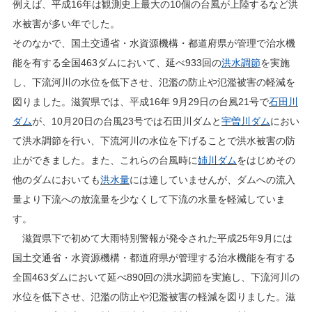
例えば、平成16年は観測史上最大の10個の台風が上陸するなど洪
水被害が多い年でした。
そのなかで、国土交通省・水資源機構・都道府県が管理で治水機
能を有する全国463ダムにおいて、延べ933回の
洪水調節
を実施
し、下流河川の水位を低下させ、氾濫の防止や氾濫被害の軽減を
図りました。滋賀県では、平成16年 9月29日の台風21号で
石田川
ダム
が、10月20日の台風23号では石田川ダムと
宇曽川ダム
におい
て洪水調節を行い、下流河川の水位を下げることで洪水被害の防
止ができました。また、これらの台風時に
姉川ダム
をはじめその
他のダムにおいても
洪水量
には達していませんが、ダムへの流入
量より下流への放流量を少なくして下流の水量を軽減していま
す。
滋賀県下で初めて大雨特別警報が発令された平成25年9月には
国土交通省・水資源機構・都道府県が管理する治水機能を有する
全国463ダムにおいて延べ890回の洪水調節を実施し、下流河川の
水位を低下させ、氾濫の防止や氾濫被害の軽減を図りました。滋