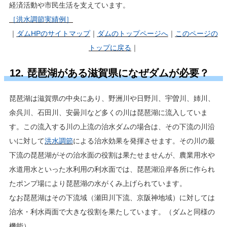
経済活動や市民生活を支えています。
［洪水調節実績例］
｜
ダムHP
のサイトマップ
｜
ダムのトップページへ
｜
このページの
トップに戻る
｜
12. 琵琶湖がある滋賀県になぜダムが必要？
琵琶湖は滋賀県の中央にあり、野洲川や日野川、宇曽川、姉川、
余呉川、石田川、安曇川など多くの川は琵琶湖に流入していま
す。この流入する川の上流の治水ダムの場合は、その下流の川沿
いに対して
洪水調節
による治水効果を発揮させます。その川の最
下流の琵琶湖がその治水面の役割は果たせませんが、農業用水や
水道用水といった水利用の利水面では、琵琶湖沿岸各所に作られ
たポンプ場により琵琶湖の水がくみ上げられています。
なお琵琶湖はその下流域（瀬田川下流、京阪神地域）に対しては
治水・利水両面で大きな役割を果たしています。（ダムと同様の
機能）