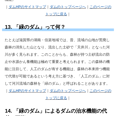
｜
ダムHP
のサイトマップ
｜
ダムのトップページへ
｜
このページの
トップに戻る
｜
13. 「緑のダム」って何？
たとえば滋賀県の湖南・信楽地域では、昔、流域の山地が荒廃し
森林の消失した山となり、流出した土砂で「天井川」となった河
川が多く見られます。このことからも、森林が持つ土砂流出の防
止や水源かん養機能は極めて重要と考えられます。この森林の機
能に注目して、人工のダムが有する機能は、森林の本来持つ機能
で代替が可能であるという考え方に基づき、「人工のダム」に対
して河川流域の森林を「緑のダム」と呼ばれることがあります。
｜
ダムHP
のサイトマップ
｜
ダムのトップページへ
｜
このページの
トップに戻る
｜
14. 「緑のダム」によるダムの治水機能の代