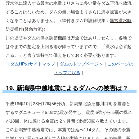
貯水池に流入する最大の水量よりさらに多い量をダム下流へ放流
することはないため、ダムの無い場合よりさらに洪水被害が大き
くなることはありません。（絵付きダム用語解説集：
異常洪水時
防災操作(緊急放流)
）
川の堤防やダムの洪水調節機能は万全ではありませんし、各地で
は今までの想定を上回る雨が降っていますので、「洪水は必ず起
こる。」と言う気持ちで備えをしておく必要があります。
｜
ダムHP
のサイトマップ
｜
ダムのトップページへ
｜
このページの
トップに戻る
｜
19. 新潟県中越地震によるダムへの被害は？
平成16年10月23日17時56分頃、新潟県北魚沼郡川口町を震源と
するマグニチュード6.8の地震が発生し、震度 6強から 5弱の揺れ
が18回、体に感じる余震は 2ヶ月間で約850回を数えています。
この新潟県中越地震では、本震では延べ114ダム、その後の余震
に対しては延べ154ダムで点検が実施されました。その結果、新