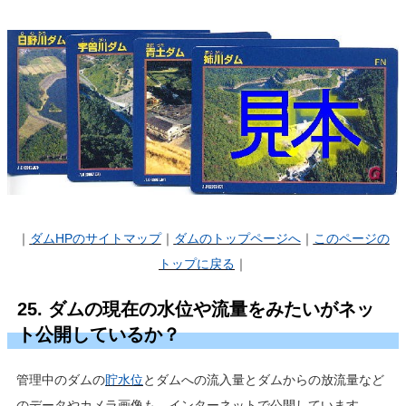
｜
ダムHP
のサイトマップ
｜
ダムのトップページへ
｜
このページの
トップに戻る
｜
25. ダムの現在の水位や流量をみたいがネッ
ト公開しているか？
管理中のダムの
貯水位
とダムへの流入量とダムからの放流量など
のデータやカメラ画像も、インターネットで公開しています。