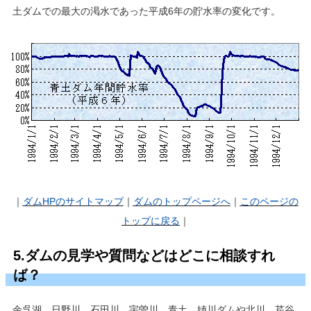
土ダムでの最大の渇水であった平成6年の貯水率の変化です。
｜
ダムHP
のサイトマップ
｜
ダムのトップページへ
｜
このページの
トップに戻る
｜
5.ダムの見学や質問などはどこに相談すれ
ば？
余呉湖、日野川、石田川、宇曽川、青土、姉川ダムや北川、芹谷