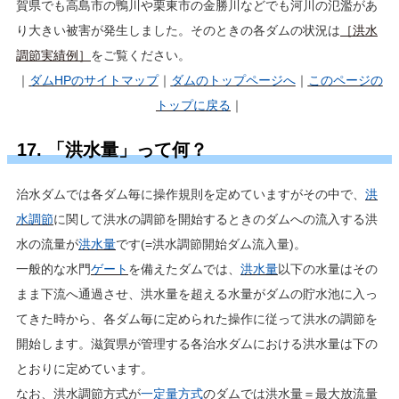
賀県でも高島市の鴨川や栗東市の金勝川などでも河川の氾濫があ
り大きい被害が発生しました。そのときの各ダムの状況は
［洪水
調節実績例］
をご覧ください。
｜
ダムHP
のサイトマップ
｜
ダムのトップページへ
｜
このページの
トップに戻る
｜
17. 「洪水量」って何？
治水ダムでは各ダム毎に操作規則を定めていますがその中で、
洪
水調節
に関して洪水の調節を開始するときのダムへの流入する洪
水の流量が
洪水量
です(=洪水調節開始ダム流入量)。
一般的な水門
ゲート
を備えたダムでは、
洪水量
以下の水量はその
まま下流へ通過させ、洪水量を超える水量がダムの貯水池に入っ
てきた時から、各ダム毎に定められた操作に従って洪水の調節を
開始します。滋賀県が管理する各治水ダムにおける洪水量は下の
とおりに定めています。
なお、洪水調節方式が
一定量方式
のダムでは洪水量＝最大放流量