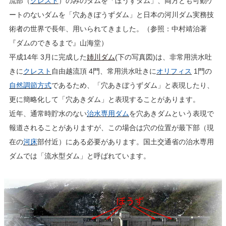
流部（
クレスト
）のみのダムを「ぼうずダム」、両方とも可動ゲ
ートのないダムを「穴あきぼうずダム」と日本の河川ダム実務技
術者の世界で長年、用いられてきました。（参照：中村靖治著
『ダムのできるまで』山海堂）
平成14年 3月に完成した
姉川ダム
(下の写真図)は、非常用洪水吐
きに
クレスト
自由越流頂 4門、常用洪水吐きに
オリフィス
1
門の
自然調節方式
であるため、「穴あきぼうずダム」と表現したり、
更に簡略化して「穴あきダム」と表現することがあります。
近年、通常時貯水のない
治水専用ダム
を穴あきダムという表現で
報道されることがありますが、この場合は穴の位置が最下部（現
在の
河床
部付近）にある必要があります。国土交通省の治水専用
ダムでは「流水型ダム」と呼ばれています。