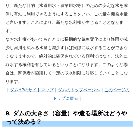
り、新たな目的（水道用水・農業用水等）のための安定な水を確
保し有効に利用できるようにすることをいい、この量を開発水量
と言います。これにより、新たな水利権が生じることとなりま
す。
なお水利権があってもたとえば長期的な気象変化により降雨が減
少し河川を流れる水量も減少すれば実際に取水することができな
くなりますので、絶対的に確保されている権利ではなく、法的に
取水する権利を有しているということになります。このような場
合は、関係者が協議して一定の取水制限に対応していくことにな
ります。
｜
ダムHP
のサイトマップ
｜
ダムのトップページへ
｜
このページの
トップに戻る
｜
9. ダムの大きさ（容量）や造る場所はどうや
って決める？