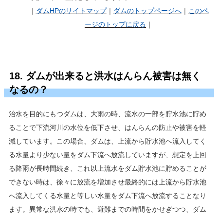
｜
ダムHP
のサイトマップ
｜
ダムのトップページへ
｜
このペ
ージのトップに戻る
｜
18. ダムが出来ると洪水はんらん被害は無く
なるの？
治水を目的にもつダムは、大雨の時、流水の一部を貯水池に貯め
ることで下流河川の水位を低下させ、はんらんの防止や被害を軽
減しています。この場合、ダムは、上流から貯水池へ流入してく
る水量より少ない量をダム下流へ放流していますが、想定を上回
る降雨が長時間続き、これ以上流水をダム貯水池に貯めることが
できない時は、徐々に放流を増加させ最終的には上流から貯水池
へ流入してくる水量と等しい水量をダム下流へ放流することなり
ます。異常な洪水の時でも、避難までの時間をかせぎつつ、ダム