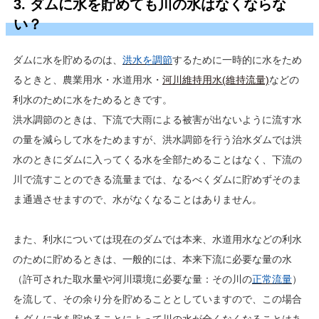
3. ダムに水を貯めても川の水はなくならな
い？
ダムに水を貯めるのは、
洪水を調節
するために一時的に水をため
るときと、農業用水・水道用水・
河川維持用水(維持流量)
などの
利水のために水をためるときです。
洪水調節のときは、下流で大雨による被害が出ないように流す水
の量を減らして水をためますが、洪水調節を行う治水ダムでは洪
水のときにダムに入ってくる水を全部ためることはなく、下流の
川で流すことのできる流量までは、なるべくダムに貯めずそのま
ま通過させますので、水がなくなることはありません。
また、利水については現在のダムでは本来、水道用水などの利水
のために貯めるときは、一般的には、本来下流に必要な量の水
（許可された取水量や河川環境に必要な量：その川の
正常流量
）
を流して、その余り分を貯めることとしていますので、この場合