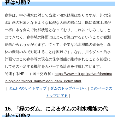
替は可能？
森林は、中小洪水に対して当然＜治水効果はありますが、川の治
水計画の対象となるような猛烈な大雨の際には、既に森林土壌が
一杯に水を含んで飽和状態となっており、これ以上しみこむこと
はできなく、森林域の降雨はほとんど流出するということが観測
結果からもうかがえます。従って、必要な治水機能の確保を、森
林の機能のみで対応することは困難です。なお、川やダムの治水
計画ではこの森林等の現在の保水機能が維持されることを前提に
してその不足する機能をカバーする計画を作成しています。
関連するHP：（ 国土交通省：
https://www.mlit.go.jp/river/dam/ma
in/opinion/midori_dam/midori_dam_index.html
）
｜
ダムHP
のサイトマップ
｜
ダムのトップページへ
｜
このページの
トップに戻る
｜
15. 「緑のダム」によるダムの利水機能の代
替は可能？