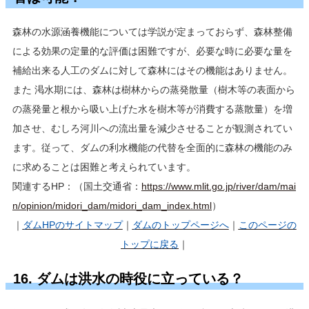
森林の水源涵養機能については学説が定まっておらず、森林整備
による効果の定量的な評価は困難ですが、必要な時に必要な量を
補給出来る人工のダムに対して森林にはその機能はありません。
また 渇水期には、森林は樹林からの蒸発散量（樹木等の表面から
の蒸発量と根から吸い上げた水を樹木等が消費する蒸散量）を増
加させ、むしろ河川への流出量を減少させることが観測されてい
ます。従って、ダムの利水機能の代替を全面的に森林の機能のみ
に求めることは困難と考えられています。
関連するHP：（国土交通省：
https://www.mlit.go.jp/river/dam/mai
n/opinion/midori_dam/midori_dam_index.html
）
｜
ダムHP
のサイトマップ
｜
ダムのトップページへ
｜
このページの
トップに戻る
｜
16. ダムは洪水の時役に立っている？