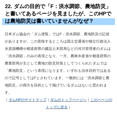
22. ダムの目的で「F：洪水調節、農地防災」
と書いてあるページを見ましたが、このHPで
は農地防災は書いていませんがなぜ？
日本ダム協会の「ダム便覧」ではF：洪水調節、農地防災の記述
がありますが、この意味するところは国土交通省や独立行政法人
水資源機構や都道府県の建設土木部局などの河川管理者のダムは
「洪水調節」のみの表現となり、一方、農林水産省や都道府県の
農業部局が主として農地の防災対策としてつくられたダムでは
「農地防災」という表現になります。いずれも治水目的ではある
ので記号としてはFとされています。一般的には「洪水調節と農
地防災」の両方を目的として掲げているダムはないと思われま
す。
｜
ダムHP
のサイトマップ
｜
ダムのトップページへ
｜
このページの
トップに戻る
｜