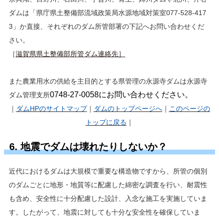
ダムは「県庁県土整備部流域政策局水源地域対策室077-528-417
3」か直接、それぞれのダム所管部署の下記へお問い合わせくだ
さい。
［
滋賀県県土整備部所管ダム連絡先］
また農業用水の供給を主目的とする県管理の永源寺ダムは永源寺
0748-27-0058にお問い合わせください。
ダム管理支所
｜
ダムHP
のサイトマップ
｜
ダムのトップページへ
｜
このページの
トップに戻る
｜
6. 地震でダムは壊れたりしないか？
近代におけるダムは大規模で重要な構造物ですから、所管の個別
のダムごとに地形・地質等に配慮した綿密な調査を行い、耐震性
も含め、安全性に十分配慮した設計、入念な施工を実施していま
す。したがって、地震に対しても十分な安全性を確保していま