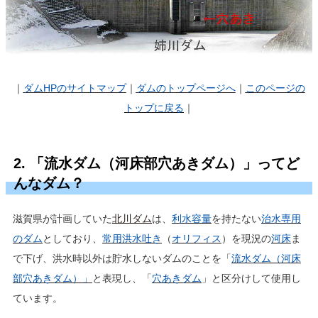
｜
ダムHP
のサイトマップ
｜
ダムのトップページへ
｜
このページの
トップに戻る
｜
2. 「流水ダム（河床部穴あきダム）」ってど
んなダム？
滋賀県が計画していた
北川ダム
は、
利水容量
を持たない
治水専用
のダム
としており、
常用洪水吐き
（
オリフィス
）を現況の
河床
ま
で下げ、洪水時以外は貯水しないダムのことを「
流水ダム（河床
部穴あきダム）」
と表現し、「
穴あきダム
」と区分けして使用し
ています。