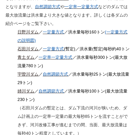
となりますが、
自然調節方式
や
一定率一定量方式
などのダムでは
最大放流量は洪水量より大きな値となります。詳しくは各ダムの
紹介ページをご覧下さい。
日野川ダム
／
一定量方式
／洪水量毎秒160トン
(
一定量方式
の説明図)
石田川ダム
／
一定量方式
(暫定)
／洪水量(暫定)毎秒約40トン
青土ダム
／
一定率一定量方式
／洪水量毎秒300トン(
最大放
流量780トン)
宇曽川ダム
／
自然調節方式
／洪水量毎秒25トン(
最大放流量
29トン)
姉川ダム
／
自然調節方式
／洪水量毎秒100トン(
最大放流量
230トン)
（石田川ダムの暫定とは、ダム下流の河川が狭いため、ダ
ム計画上の一定率一定量の最大毎秒85トンを流すことがで
きず、河川改修工事が進むまでの間、当面、最大放流量は
毎秒40トン程度としています。）