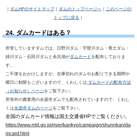
｜
ダムHP
のサイトマップ
｜
ダムのトップページへ
｜
このページの
トップに戻る
｜
24. ダムカードはある？
所管していますダムでは、日野川ダム・宇曽川ダム・青土ダム・
姉川ダム・石田川ダムと余呉湖が
ダムカード
を配布しておりま
す。
ご不便をおかけしますが、在庫切れのダムやお配りできる期間や
曜日に制限もございますので、くわしくは
ダムカードの配布方法
（お知らせ）ページ
をご覧下さい。
所管外の農業用の永源寺ダムでも配布されていますので、くわし
くは
永源寺ダムのページ
をご覧下さい。
全国のダムカード情報は国土交通省HPでご覧ください。
https://www.mlit.go.jp/river/kankyo/campaign/shunnkan/da
mcard.html