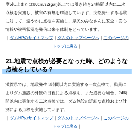
度5以上または80cm/s2(gal)以上では引き続き24時間以内に二次
点検を実施し、被害の有無を確認しています。突然発生する地震
に対して、速やかに点検を実施し、県民のみなさんに安全・安心
情報や被害状況を発信出来る体制をとっています。
｜
ダムHP
のサイトマップ
｜
ダムのトップページへ
｜
このページの
トップに戻る
｜
21.地震で点検が必要となった時、どのような
点検をしている？
滋賀県では、地震発生 3時間以内に実施する一次点検で、職員に
よりダム施設の外観の目視による点検を、また必要な場合、24時
間以内に実施する二次点検では、ダム施設の詳細な点検および計
測による点検を実施しています。
｜
ダムHP
のサイトマップ
｜
ダムのトップページへ
｜
このページの
トップに戻る
｜