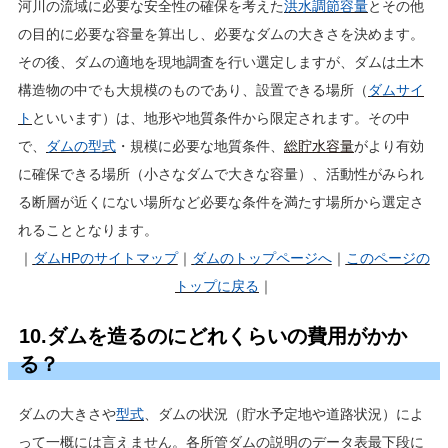
河川の流域に必要な安全性の確保を考えた
洪水調節容量
とその他
の目的に必要な容量を算出し、必要なダムの大きさを決めます。
その後、ダムの適地を現地調査を行い選定しますが、ダムは土木
構造物の中でも大規模のものであり、設置できる場所（
ダムサイ
ト
といいます）は、地形や地質条件から限定されます。その中
で、
ダムの型式
・規模に必要な地質条件、
総貯水容量
がより有効
に確保できる場所（小さなダムで大きな容量）、活動性がみられ
る断層が近くにない場所など必要な条件を満たす場所から選定さ
れることとなります。
｜
ダムHP
のサイトマップ
｜
ダムのトップページへ
｜
このページの
トップに戻る
｜
10.ダムを造るのにどれくらいの費用がかか
る？
ダムの大きさや
型式
、ダムの状況（貯水予定地や道路状況）によ
って一概には言えません。各所管ダムの説明のデータ表最下段に