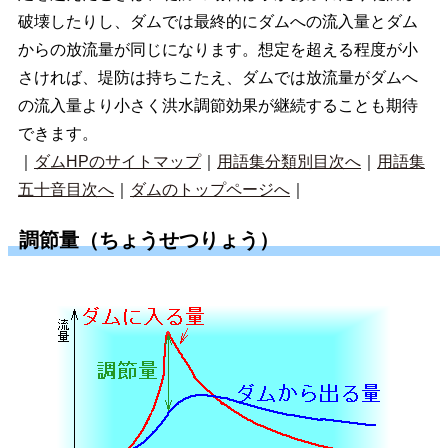
破壊したりし、ダムでは最終的にダムへの流入量とダム
からの放流量が同じになります。想定を超える程度が小
さければ、堤防は持ちこたえ、ダムでは放流量がダムへ
の流入量より小さく洪水調節効果が継続することも期待
できます。
｜
ダムHPのサイトマップ
｜
用語集分類別目次へ
｜
用語集
五十音目次へ
｜
ダムのトップページへ
｜
調節量（ちょうせつりょう）