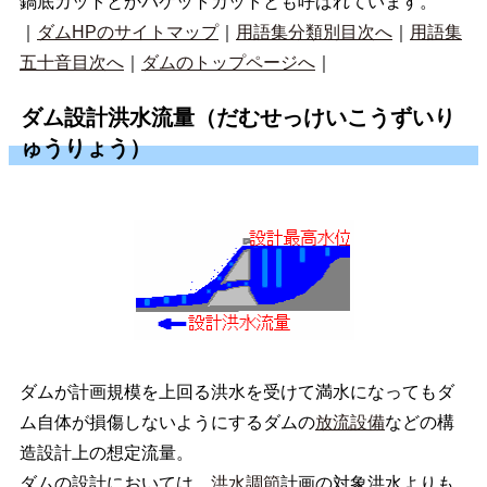
鍋底カットとかバケットカットとも呼ばれています。
｜
ダムHPのサイトマップ
｜
用語集分類別目次へ
｜
用語集
五十音目次へ
｜
ダムのトップページへ
｜
ダム設計洪水流量（だむせっけいこうずいり
ゅうりょう）
ダムが計画規模を上回る洪水を受けて満水になってもダ
ム自体が損傷しないようにするダムの
放流設備
などの構
造設計上の想定流量。
ダムの設計においては、
洪水調節
計画の対象洪水よりも