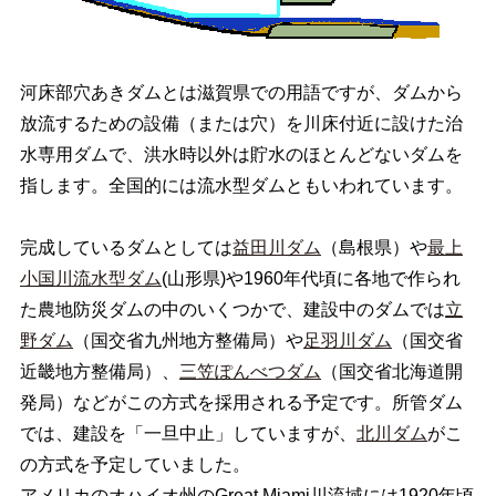
河床部穴あきダムとは滋賀県での用語ですが、ダムから
放流するための設備（または穴）を川床付近に設けた治
水専用ダムで、洪水時以外は貯水のほとんどないダムを
指します。全国的には流水型ダムともいわれています。
完成しているダムとしては
益田川ダム
（島根県）や
最上
小国川流水型ダム
(山形県)や1960年代頃に各地で作られ
た農地防災ダムの中のいくつかで、建設中のダムでは
立
野ダム
（国交省九州地方整備局）や
足羽川ダム
（国交省
近畿地方整備局）、
三笠ぽんべつダム
（国交省北海道開
発局）などがこの方式を採用される予定です。所管ダム
では、建設を「一旦中止」していますが、
北川ダム
がこ
の方式を予定していました。
アメリカのオハイオ州のGreat Miami川流域には1920年頃