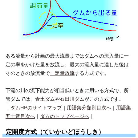
ある流量から計画の最大流量まではダムへの流入量に一
定の率をかけた量を放流し、最大の流入量に達した後は
そのときの放流量で
一定量放流
する方式です。
下流の川の流下能力が相当低いときに用いる方式で、所
管ダムでは、
青土ダム
や
石田川ダム
がこの方式です。
｜
ダムHPのサイトマップ
｜
用語集分類別目次へ
｜
用語集
五十音目次へ
｜
ダムのトップページへ
｜
定開度方式（ていかいどほうしき）