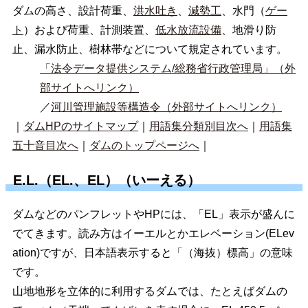
ダムの高さ、設計荷重、
洪水吐き
、
減勢工
、水門（
ゲー
ト
）および荷重、計測装置、
低水放流設備
、地滑り防
止、漏水防止、樹林帯などについて規定されています。
「法令データ提供システム/総務省行政管理局」（外
部サイトへリンク）
／
河川管理施設等構造令（外部サイトへリンク）
｜
ダムHPのサイトマップ
｜
用語集分類別目次へ
｜
用語集
五十音目次へ
｜
ダムのトップページへ
｜
E.L.（EL.、EL）（いーえる）
ダムなどのパンフレットやHPには、「EL」表示が盛んに
でてきます。読み方はイーエルとかエレベーション(ELev
ation)ですが、日本語表示すると「（海抜）標高」の意味
です。
山地地形を立体的に利用するダムでは、たとえばダムの