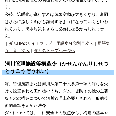
す。
今後、温暖化が進行すれば気象変動が大きくなり、豪雨
はさらに激しく渇水も頻発するようになっていくといわ
れており、渇水対策もさらに必要になるかもしれませ
ん。
｜
ダムHPのサイトマップ
｜
用語集分類別目次へ
｜
用語集
五十音目次へ
｜
ダムのトップページへ
｜
河川管理施設等構造令（かせんかんりしせつ
とうこうぞうれい）
河川管理施設または河川法第二十六条第一項の許可を受
けて設置される工作物のうち、ダム、堤防その他の主要
なものの構造について河川管理上必要とされる一般的技
術的基準を定めた法令。
ダムについては、主に安全上の観点から、構造の基本や