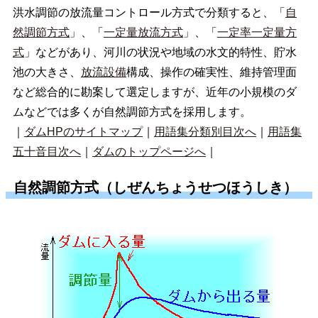
洪水調節の放流量コントロール方式で分類すると、「
自
然調節方式
」、「
一定量放流方式
」、「
一定率一定量方
式
」などがあり、河川の状況や地域の水文的特性、貯水
池の大きさ、
放流設備
構成、操作の確実性、維持管理面
など総合的に勘案して選定しますが、近年の小規模のダ
ムなどでは多くが自然調節方式を採用します。
｜
ダムHPのサイトマップ
｜
用語集分類別目次へ
｜
用語集
五十音目次へ
｜
ダムのトップページへ
｜
自然調節方式（しぜんちょうせつほうしき）