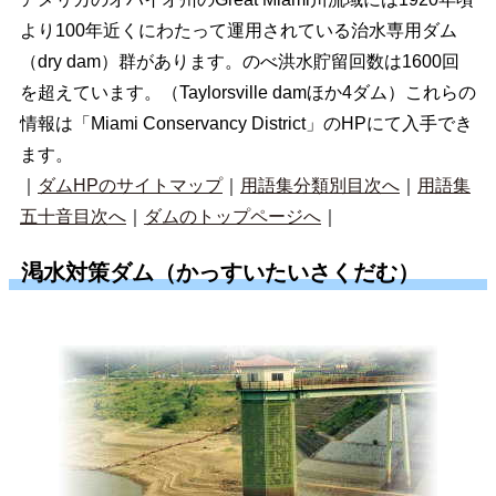
より100年近くにわたって運用されている治水専用ダム
（dry dam）群があります。のべ洪水貯留回数は1600回
を超えています。（Taylorsville damほか4ダム）これらの
情報は「Miami Conservancy District」のHPにて入手でき
ます。
｜
ダムHPのサイトマップ
｜
用語集分類別目次へ
｜
用語集
五十音目次へ
｜
ダムのトップページへ
｜
渇水対策ダム（かっすいたいさくだむ）