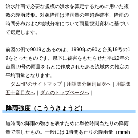
治水計画で必要な規模の洪水を算定するために用いた複
数の降雨波形。対象降雨は降雨量の年超過確率、降雨の
時間分布および地域分布について雨量観測資料に基づい
て選定します。
前図の例で9019とあるのは、1990年の90と台風19号の1
9をとったものです。県下に被害をもたらせた平成2年の
台風19号の雨量をもとに作成されたある流域内の推定の
平均雨量となります。
｜
ダムHPのサイトマップ
｜
用語集分類別目次へ
｜
用語集
五十音目次へ
｜
ダムのトップページへ
｜
降雨強度（こううきょうど）
短時間の降雨の強さを表すために単位時間当たりの降雨
量で表したもの。一般には 1時間あたりの降雨量（mm/h