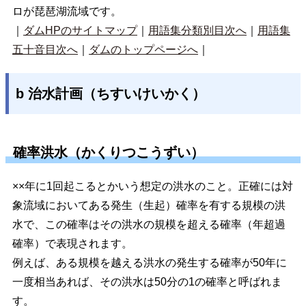
ロが琵琶湖流域です。
｜
ダムHPのサイトマップ
｜
用語集分類別目次へ
｜
用語集
五十音目次へ
｜
ダムのトップページへ
｜
b 治水計画（ちすいけいかく）
確率洪水（かくりつこうずい）
××年に1回起こるとかいう想定の洪水のこと。正確には対
象流域においてある発生（生起）確率を有する規模の洪
水で、この確率はその洪水の規模を超える確率（年超過
確率）で表現されます。
例えば、ある規模を越える洪水の発生する確率が50年に
一度相当あれば、その洪水は50分の1の確率と呼ばれま
す。