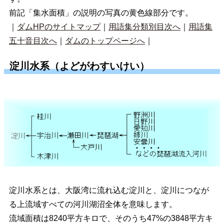
前記「集水面積」の説明の写真の黄色線部分です。
｜
ダムHPのサイトマップ
｜
用語集分類別目次へ
｜
用語集
五十音目次へ
｜
ダムのトップページへ
｜
淀川水系（よどがわすいけい）
淀川水系とは、大阪湾に流れ込む淀川と、淀川につなが
る上流域すべての河川湖沼全体を意味します。
流域面積は8240平方キロで、そのうち47%の3848平方キ