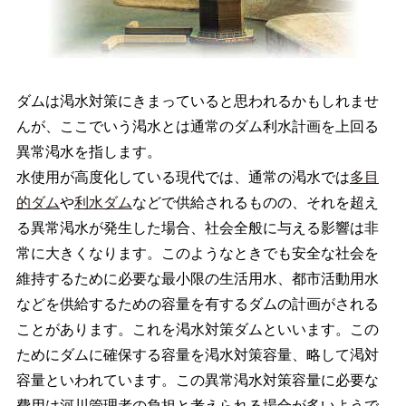
ダムは渇水対策にきまっていると思われるかもしれませ
んが、ここでいう渇水とは通常のダム利水計画を上回る
異常渇水を指します。
水使用が高度化している現代では、通常の渇水では
多目
的ダム
や
利水ダム
などで供給されるものの、それを超え
る異常渇水が発生した場合、社会全般に与える影響は非
常に大きくなります。このようなときでも安全な社会を
維持するために必要な最小限の生活用水、都市活動用水
などを供給するための容量を有するダムの計画がされる
ことがあります。これを渇水対策ダムといいます。この
ためにダムに確保する容量を渇水対策容量、略して渇対
容量といわれています。この異常渇水対策容量に必要な
費用は河川管理者の負担と考えられる場合が多いようで