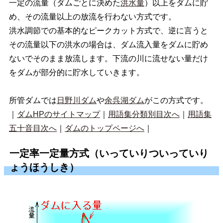
一定の流量（ダムごとに決めた
洪水量
）以上をダムに貯
め、その流量以上の放流を行わない方式です。
洪水調節での基本的なピークカット方式で、逆に言うと
その流量以下の洪水の場合は、ダム流入量をダムに貯め
ないでそのまま放流します。下流の川に流せない量だけ
をダムが部分的に貯水していきます。
所管ダムでは
日野川ダム
や
余呉湖ダム
がこの方式です。
｜
ダムHPのサイトマップ
｜
用語集分類別目次へ
｜
用語集
五十音目次へ
｜
ダムのトップページへ
｜
一定率一定量方式（いっていりついっていり
ょうほうしき）