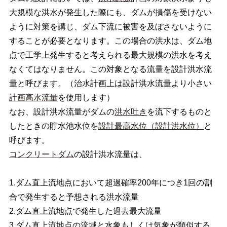
大規模な洪水が発生した際にも、ダムが損傷を受けない
ように対策を講じ、ダム下流に被害を及ぼさないように
することが必要となります。この場合の洪水は、ダム地
点で工学上発生すると考えられる最大規模の洪水を考え
なくてはなりません。この対象となる流量を設計洪水流
量と呼びます。（治水計画上は設計洪水流量より小さい
計画高水流量
を使用します）
なお、設計洪水流量がダムの
洪水吐き
を流下するものと
したときの貯水池水位を
設計最高水位（設計洪水位）
と
呼びます。
コンクリートダム
の設計洪水流量は、
1.ダム直上流地点において超過確率200年につき1回の割
合で発生すると予想される洪水流量
2.ダム直上流地点で発生した過去最大流量
3.ダム直上流地点の流域と水象もしくは気象が類似する