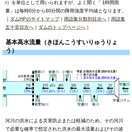
r）を単位として用いられますが、よく聞く「 1時間雨
量」は毎時0分から60分間の降雨強度平均値となります。
｜
ダムHPのサイトマップ
｜
用語集分類別目次へ
｜
用語集
五十音目次へ
｜
ダムのトップページへ
｜
基本高水流量（きほんこうすいりゅうりょ
う）
河川の洪水による災害防止または軽減のため、その河川
で必要な確率で想定された洪水の最大流量およびその波