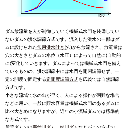
ダム放流量を人が制御していく機械式水門を装備してい
ないダムの洪水調節方式です。流入した洪水の一部はダ
ムに設けられた
常用洪水吐き
(穴)から放流され、放流量は
穴の大きさとダムの水位（水圧）によって自然に(自動的
に)変化していきます。ダムによっては機械式水門を備え
ているものの、洪水調節中には水門を開閉調節せず、一
定の開度で固定する
定開度調節方式
も広義では自然調節
方式です。
小さな流域で水の出が早く、人による操作が困難な場合
などに用い、一般に貯水容量は機械式水門のあるダムに
比べ大きめになりますが、近年の小流域ダムでは標準的
な方式です。
所管ダムでは
宇曽川ダム
、
姉川ダム
などがこの方式で