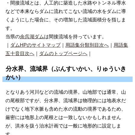
・間接流域とは、人工的に築造した水路やトンネル導水
などで本来ならダムに流れてこない流域の水をダムに導
くようにした場合に、その増加した流域面積分を指しま
す。
当県の
余呉湖ダム
は間接流域を持っています。
｜
ダムHPのサイトマップ
｜
用語集分類別目次へ
｜
用語集
五十音目次へ
｜
ダムのトップページへ
｜
分水界、流域界（ぶんすいかい、りゅういき
かい）
となりあう河川などの流域の境界。山地部では通常、山
の尾根部ですが、分水界、流域界は物理的には地表水だ
けでなく地下水脈も含めた水の流動の境界であるため、
厳密には地形上の尾根とは一致しないかもしれません
が、洪水を扱う治水計画では一般に地形的に設定しま
す。