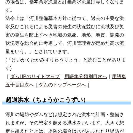
の場合は、基本高水流量と計画高水流量は等しくなりま
す。
法令上は「河川整備基本方針に従つて、過去の主要な洪
水及びこれらによる災害の発生の状況並びに流域及び災
害の発生を防止すべき地域の気象、地形、地質、開発の
状況等を総合的に考慮して、河川管理者が定めた高水流
量をいう。」とされています。
(「けいかくたかみずりゅうりょう」と読むことがありま
す)
｜
ダムHPのサイトマップ
｜
用語集分類別目次へ
｜
用語集
五十音目次へ
｜
ダムのトップページへ
｜
超過洪水（ちょうかこうずい）
河川の堤防やダムなどは想定された洪水で計画・整備さ
れますが、その想定を超える洪水をいいます。大きく想
定を超えたときは、堤防の場合は水があふれたり堤防が