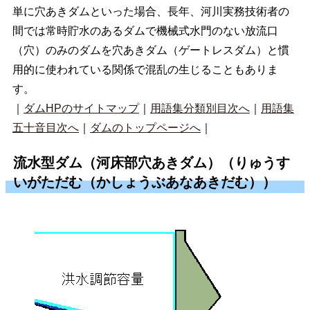
単に穴あきダムといった場合、長年、河川実務技術者の
間では常時貯水のあるダムで機械式水門のない放流口
（穴）のみのダムを穴あきダム（ゲートレスダム）と慣
用的に使われている関係で混乱の生じることもありま
す。
｜
ダムHPのサイトマップ
｜
用語集分類別目次へ
｜
用語集
五十音目次へ
｜
ダムのトップページへ
｜
流水型ダム（河床部穴あきダム）（りゅうす
いがただむ（かしょうぶあなあきだむ））