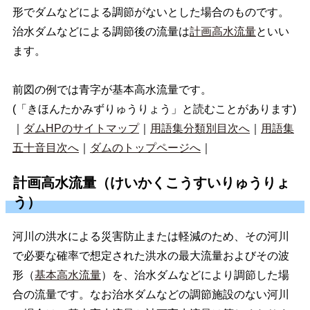
形でダムなどによる調節がないとした場合のものです。
治水ダムなどによる調節後の流量は
計画高水流量
といい
ます。
前図の例では青字が基本高水流量です。
(「きほんたかみずりゅうりょう」と読むことがあります)
｜
ダムHPのサイトマップ
｜
用語集分類別目次へ
｜
用語集
五十音目次へ
｜
ダムのトップページへ
｜
計画高水流量（けいかくこうすいりゅうりょ
う）
河川の洪水による災害防止または軽減のため、その河川
で必要な確率で想定された洪水の最大流量およびその波
形（
基本高水流量
）を、治水ダムなどにより調節した場
合の流量です。なお治水ダムなどの調節施設のない河川