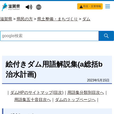
防災・災害情報
滋賀県
>
県民の方
>
県土整備・まちづくり
>
ダム
絵付きダム用語解説集(a総括b
治水計画)
2023年5月15日
｜
ダムHPのサイトマップ(目次)
｜
用語集分類別目次へ
｜
用語集五十音目次へ
｜
ダムのトップページへ
｜