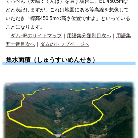
てっぺん（天端：てんば）を表す場合に、EL.450.5mな
どと表記しますが、これは地図にある等高線を想像して
いただき「標高450.5mの高さ位置ですよ」といっている
ことになります。
｜
ダムHPのサイトマップ
｜
用語集分類別目次へ
｜
用語集
五十音目次へ
｜
ダムのトップページへ
集水面積（しゅうすいめんせき）