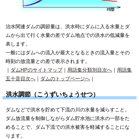
治水関連ダムの調節量は、洪水時にダムに入る水量とダ
ムから出て行く水量の差でダム地点での洪水の低減量を
表します。
一般にはダムへの流入が最大となるときの流入量とその
時刻の放流量との差で表示されます。
｜
ダムHPのサイトマップ
｜
用語集分類別目次へ
｜
用語集
五十音目次へ
｜
ダムのトップページへ
｜
洪水調節（こうずいちょうせつ）
ダムなどで洪水を貯めて下流の川の水量を減らすこと。
ダム放流量を制御しながらダム貯水池に洪水の一部をた
めることで、ダム下流での洪水被害を軽減することにな
ります。