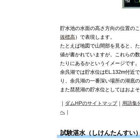
貯水池の水面の高さ方向の位置のこ
抜標高
）で表現します。
たとえば地図で山間部を見ると、た
値が書かれていますが、これらの数
たりにあるかというイメージです。
余呉湖では貯水位はEL.132m付近
り、余呉湖の一番深い場所の湖底の
また琵琶湖の貯水位としてはおよそE
｜
ダムHPのサイトマップ
｜
用語集
へ
｜
試験湛水（しけんたんすい