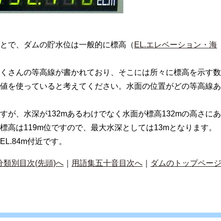
とで、ダムの貯水位は一般的に標高（
EL.エレベーション・海
くさんの等高線が書かれており、そこには所々に標高を示す数
値を使っていると考えてください。水面の位置がどの等高線あ
ですが、水深が132mあるわけでなく水面が標高132mの高さにあ
標高は119m位ですので、最大水深としては13mとなります。
L.84m付近です。
分類別目次(先頭)へ
｜
用語集五十音目次へ
｜
ダムのトップペー
）