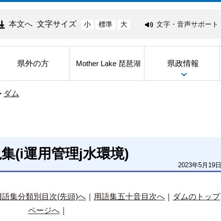
本文へ
文字サイズ
文字・音声サポート
小
標準
大
県外の方
県政情報
Mother Lake 琵琶湖
>
ダム
(i運用管理j水環境)
2023年5月19
用語集分類別目次(先頭)へ
｜
用語集五十音目次へ
｜
ダムのトップ
ページへ
｜