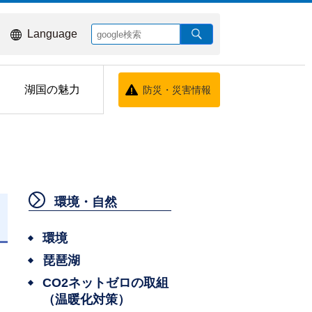
Language
湖国の魅力
防災・災害情報
環境・自然
日
環境
琵琶湖
CO2ネットゼロの取組
（温暖化対策）