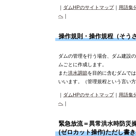
｜
ダムHPのサイトマップ
｜
用語集
へ
｜
操作規則・操作規程（そう
ダムの管理を行う場合、ダム建設の
ムごとに作成します。
また
洪水調節
を目的に含むダムでは
いいます。（管理規程という言い方
｜
ダムHPのサイトマップ
｜
用語集
へ
｜
緊急放流＝異常洪水時防災
(ゼロカット操作)ただし書