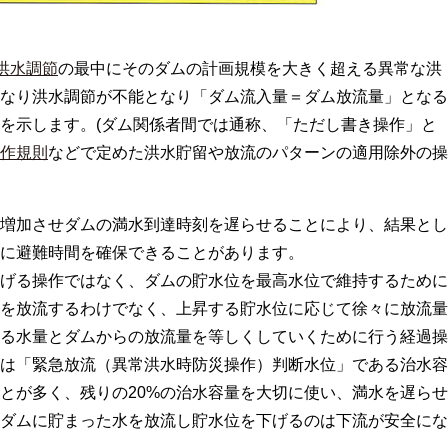
洪水調節
の最中にそのダムの計画規模を大きく超える異常な洪
なり洪水調節が不能となり「ダム流入量＝ダム放流量」となる
を示します。(ダム関係者間では通称、「ただし書き操作」と
作規則
などで定めた洪水貯留や放流のパターンの適用除外の操
増加させダムの満水到達時刻を遅らせることにより、結果とし
に避難時間を確保できることがあります。
げる操作ではなく、ダムの貯水位を最高水位で維持するために
を放流するわけでなく、上昇する貯水位に応じて徐々に放流量
る水量とダムからの放流量を等しくしていくために行う経過操
は「緊急放流（異常洪水時防災操作）判断水位」である治水容
ことが多く、残りの20%の治水容量を大切に使い、満水を遅らせ
ダムに貯まった水を放流し貯水位を下げるのは下流が安全にな