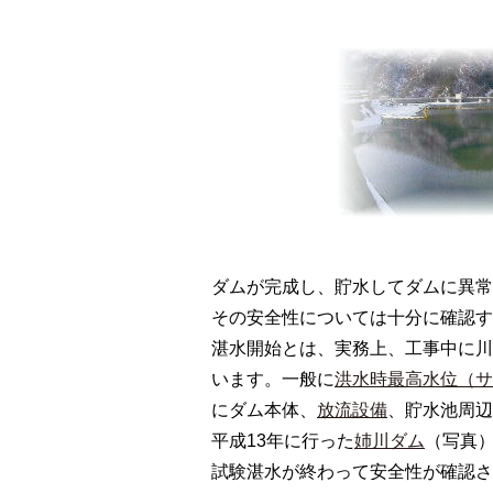
ダムが完成し、貯水してダムに異常
その安全性については十分に確認す
湛水開始とは、実務上、工事中に川
います。一般に
洪水時最高水位（サ
にダム本体、
放流設備
、貯水池周辺
平成13年に行った
姉川ダム
（写真）
試験湛水が終わって安全性が確認さ