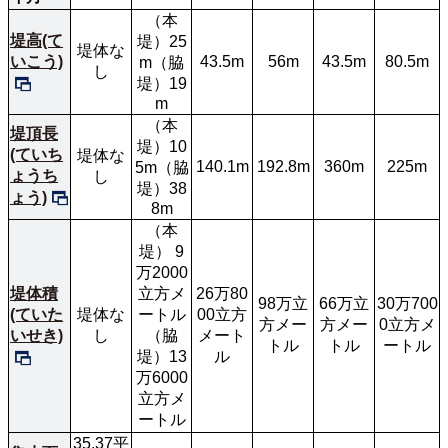
（本
堤高(て
堤）25
堤体な
いこう)
43.5m
56m
43.5m
80.5m
m（脇
し
堤）19
m
（本
堤頂長
堤）10
(ていち
堤体な
140.1m
192.8m
360m
225m
5m（脇
ょうち
し
堤）38
ょう)
8m
（本
堤） 9
万2000
堤体積
立方メ
26万80
98万立
66万立
30万700
(ていた
堤体な
ートル
00立方
方メー
方メー
0立方メ
いせき)
し
（脇
メート
トル
トル
ートル
堤）13
ル
万6000
立方メ
ートル
35.37平