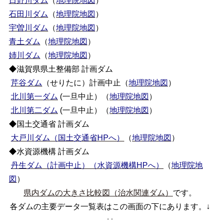
日野川ダム
（
地理院地図
）
石田川ダム
（
地理院地図
）
宇曽川ダム
（
地理院地図
）
青土ダム
（
地理院地図
）
姉川ダム
（
地理院地図
）
◆滋賀県県土整備部 計画ダム
芹谷ダム
（せりたに）計画中止（
地理院地図
）
北川第一ダム
(一旦中止）（
地理院地図
）
北川第二ダム
(一旦中止）（
地理院地図
）
◆国土交通省 計画ダム
大戸川ダム（国土交通省HPへ）
（
地理院地図
）
◆水資源機構 計画ダム
丹生ダム（計画中止）（水資源機構HPへ）
（
地理院地
図
）
県内ダムの大きさ比較図（治水関連ダム）
です。
各ダムの主要データ一覧表はこの画面の下にあります。↓