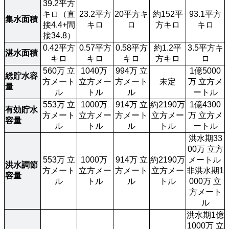
39.2平方
キロ（直
23.2平方
20平方キ
約152平
93.1平方
集水面積
接4.4+間
キロ
ロ
方キロ
キロ
接34.8）
0.42平方
0.57平方
0.58平方
約1.2平
3.5平方キ
湛水面積
キロ
キロ
キロ
方キロ
ロ
560万 立
1040万 
994万 立
1億5000
総貯水容
方メート
立方メー
方メート
未定
万 立方メ
量
ル
トル
ル
ートル
553万 立
1000万 
914万 立
約2190万 
1億4300
有効貯水
方メート
立方メー
方メート
立方メー
万 立方メ
容量
ル
トル
ル
トル
ートル
洪水期33
00万 立方
553万 立
1000万 
914万 立
約2190万 
メートル 
洪水調節
方メート
立方メー
方メート
立方メー
非洪水期1
容量
ル
トル
ル
トル
000万 立
方メート
ル
洪水期1億
1000万 立