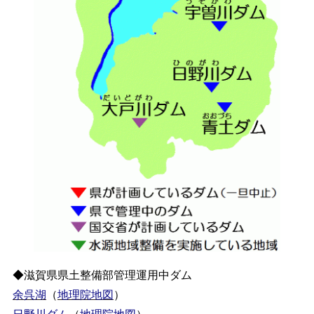
◆滋賀県県土整備部管理運用中ダム
余呉湖
（
地理院地図
）