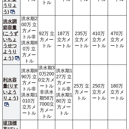
トル
うりょ
う)
洪水期2
洪水調
00万 立
節容量
方メー
(こうず
92万 立
187万 
235万 
410万 
470万 
トル非
いちょ
方メー
立方メ
立方メ
立方メ
立方メ
洪水期8
うせつ
トル
ートル
ートル
ートル
ートル
0万 立
ようり
方メー
ょう)
トル
洪水期3
洪水期8
洪水期1
0万200
90万 立
27万 立
利水容
0立方メ
方メー
方メー
量(りす
ートル
25万 立
250万 
180万 
トル非
トル非
いよう
非洪水
方メー
立方メ
立方メ
洪水期1
洪水期1
りょう)
期58万
トル
ートル
ートル
010万 
80万 立
7000立
立方メ
方メー
方メー
ートル
トル
トル
堤頂標