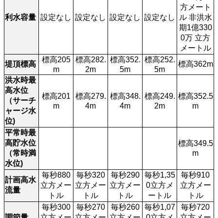
方メート
利水容量
設定なし
設定なし
設定なし
設定なし
ル 非洪水
期1億330
0万 立方
メートル
標高205
標高282.
標高352.
標高252.
堤頂標高
標高362m
m
2m
5m
5m
洪水時最
高水位
標高201
標高279.
標高348.
標高249.
標高352.5
（サーチ
m
4m
4m
2m
m
ャージ水
位)
平常時最
高貯水位
標高349.5
（常時満
m
水位)
毎秒880
毎秒320
毎秒290
毎秒1,35
毎秒910
計画高水
立方メー
立方メー
立方メー
0立方メ
立方メー
流量
トル
トル
トル
ートル
トル
毎秒300
毎秒270
毎秒260
毎秒1,07
毎秒720
調節量
立方メー
立方メー
立方メー
0立方メ
立方メー