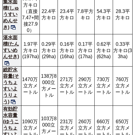
集水面
方キロ
積(しゅ
（直接
22.4平
23.4平
7.8平方
54.3平
28.3平
うすい
7.47+間
方キロ
方キロ
キロ
方キロ
方キロ
めんせ
接27.9
き)
0）
湛水面
積(たん
1.97平
0.29平
0.16平
0.17平
0.62平
0.33平
すいめ
方キロ
方キロ
方キロ
方キロ
方キロ
方キロ(3
んせき)
(197ha)
(29ha)
(16ha)
(17ha)
(62ha)
3ha)
総貯水
容量(そ
138万8
1470万 
271万 
290万 
730万 
760万 
うちょ
000立
立方メ
立方メ
立方メ
立方メ
立方メ
すいよ
方メー
ートル
ートル
ートル
ートル
ートル
うりょ
トル
う)
有効貯
水容量
103万8
(ゆうこ
1090万 
231万 
260万 
660万 
650万 
000立
うちょ
立方メ
立方メ
立方メ
立方メ
立方メ
方メー
すいよ
ートル
ートル
ートル
ートル
ートル