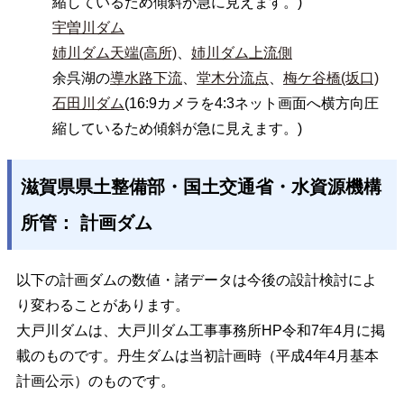
縮しているため傾斜が急に見えます。)
宇曽川ダム
姉川ダム天端(高所)
、
姉川ダム上流側
余呉湖の
導水路下流
、
堂木分流点
、
梅ケ谷橋(坂口)
石田川ダム
(16:9カメラを4:3ネット画面へ横方向圧
縮しているため傾斜が急に見えます。)
滋賀県県土整備部・国土交通省・水資源機構
所管： 計画ダム
以下の計画ダムの数値・諸データは今後の設計検討によ
り変わることがあります。
大戸川ダムは、大戸川ダム工事事務所HP令和7年4月に掲
載のものです。丹生ダムは当初計画時（平成4年4月基本
計画公示）のものです。