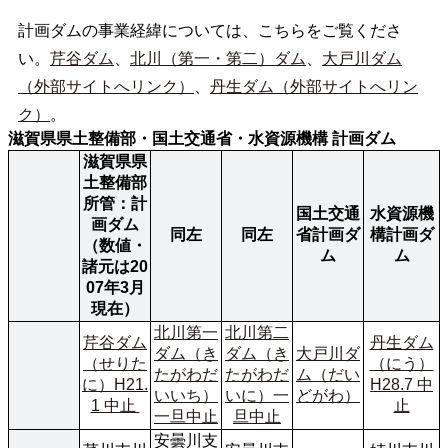
計画ダムの事業経緯については、こちらをご覧くださ
い。
芹谷ダム
、
北川（第一・第二）ダム
、
大戸川ダム
（外部サイトへリンク）
、
丹生ダム（外部サイトへリン
ク）
。
滋賀県県土整備部・国土交通省・水資源機構 計画ダム
滋賀県県
土整備部
所管：計
国土交通
水資源機
画ダム
同左
同左
省計画ダ
構計画ダ
（数値・
ム
ム
諸元は20
07年3月
現在）
北川第一
北川第二
芹谷ダム
丹生ダム
ダム（き
ダム（き
大戸川ダ
（せりた
（にう）
たがわだ
たがわだ
ム（だい
に）H21.
H28.7 中
いいち）
いに）一
どがわ）
1 中止 
止
一旦中止
旦中止
安曇川支