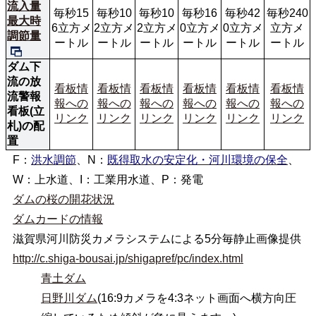
流入量
毎秒15
毎秒10
毎秒10
毎秒16
毎秒42
毎秒240
最大時
6立方メ
2立方メ
2立方メ
0立方メ
0立方メ
立方メ
調節量
ートル
ートル
ートル
ートル
ートル
ートル
ダム下
流の放
看板情
看板情
看板情
看板情
看板情
看板情
流警報
報への
報への
報への
報への
報への
報への
看板(立
リンク
リンク
リンク
リンク
リンク
リンク
札)の配
置
F：
洪水調節
、N：
既得取水の安定化・河川環境の保全
、
W：上水道、I：工業用水道、P：発電
ダムの桜の開花状況
ダムカードの情報
滋賀県河川防災カメラシステムによる5分毎静止画像提供
http://c.shiga-bousai.jp/shigapref/pc/index.html
青土ダム
日野川ダム
(16:9カメラを4:3ネット画面へ横方向圧