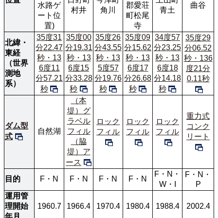
水路ゲ
郡愛荘
曲谷
村井
角川
青土
ート位
町松尾
置)
寺
35度31
35度00
35度26
35度09
34度57
35度29
北緯・
分22.47
分19.31
分43.55
分15.62
分23.25
分06.52
東経
秒・13
秒・13
秒・13
秒・13
秒・13
秒・136
（世界
6度11
6度15
5度57
6度17
6度18
度21分
測地
分57.21
分33.28
分19.76
分26.68
分14.18
0.11秒
系）
秒
秒
秒
秒
秒
（本
堤）グ
重力式
ラベル
ロック
ロック
ロック
ダム型
コンク
自然湖
フィル
フィル
フィル
フィル
式
リート
（脇
堤）ア
ース
F・N・
F・N・
目的
F・N
F・N
F・N
F・N
W・I
P
運用管
理開始
1960.7
1966.4
1970.4
1980.4
1988.4
2002.4
年月