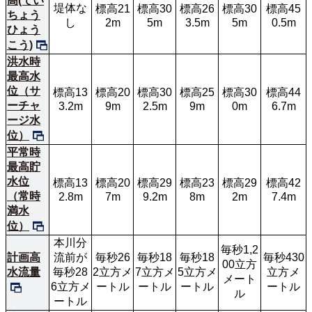
高(てい
堤体な
標高21
標高30
標高26
標高30
標高45
ちょう
し
2m
5m
3.5m
5m
0.5m
ひょう
こう)
洪水時
最高水
位（サ
標高13
標高20
標高30
標高25
標高30
標高44
ーチャ
3.2m
9m
2.5m
9m
0m
6.7m
ージ水
位）
平常時
最高貯
水位
標高13
標高20
標高29
標高23
標高29
標高42
（常時
2.8m
7m
9.2m
8m
2m
7.4m
満水
位）
本川分
毎秒1,2
計画高
流前が
毎秒26
毎秒18
毎秒18
毎秒430
00立方
水流量
毎秒28
2立方メ
7立方メ
5立方メ
立方メ
メート
6立方メ
ートル
ートル
ートル
ートル
ル
ートル