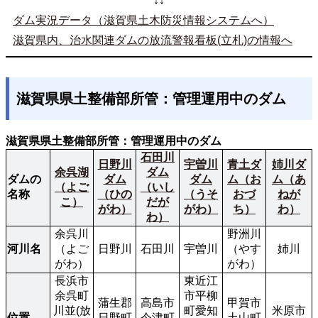
↓↓
ダム実況データ（滋賀県土木防災情報システムへ）
滋賀県内、治水関連ダムの放流警報看板(立札)の情報へ
滋賀県県土整備部所管：管理運用中のダム
滋賀県県土整備部所管：管理運用中のダム
石田川
日野川
宇曽川
青土ダ
姉川ダ
余呉湖
ダム
ダムの
ダム
ダム
ム（お
ム（あ
（よご
（いし
名称
（ひの
（うそ
おづ
ねが
こ）
だが
がわ）
がわ）
ち）
わ）
わ）
余呉川
野洲川
河川名
（よご
日野川
石田川
宇曽川
（やす
姉川
がわ）
がわ）
長浜市
東近江
余呉町
市平柳
蒲生郡
高島市
甲賀市
川並(放
町愛知
米原市
位置
日野町
今津町
土山町