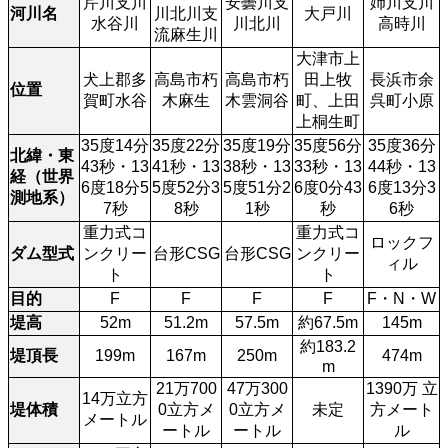
芹川支川
安曇川支
姉川支川
河川名
川北川支
大戸川
水谷川
川北川
高時川
流麻生川
大津市上
犬上郡多
高島市朽
高島市朽
田上牧
長浜市余
位置
賀町水谷
木麻生
木雲洞谷
町、上田
呉町小原
上桐生町
35度14分
35度22分
35度19分
35度56分
35度36分
北緯・東
43秒・13
41秒・13
38秒・13
33秒・13
44秒・13
経（世界
6度18分5
5度52分3
5度51分2
6度0分43
6度13分3
測地系）
7秒
8秒
1秒
秒
6秒
重力式コ
重力式コ
ロックフ
ダム型式
ンクリー
台形CSG
台形CSG
ンクリー
ィル
ト
ト
目的
F
F
F
F
F・N・W
堤高
52m
51.2m
57.5m
約67.5m
145m
約183.2
堤頂長
199m
167m
250m
474m
m
21万700
47万300
1390万 立
14万立方
堤体積
0立方メ
0立方メ
未定
方メート
メートル
ートル
ートル
ル