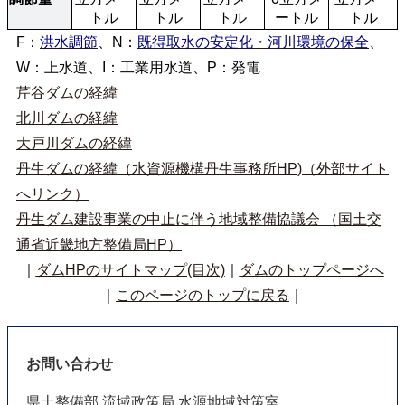
トル
トル
トル
ートル
トル
F：
洪水調節
、N：
既得取水の安定化・河川環境の保全
、
W：上水道、I：工業用水道、P：発電
芹谷ダムの経緯
北川ダムの経緯
大戸川ダムの経緯
丹生ダムの経緯（水資源機構丹生事務所HP)（外部サイト
へリンク）
丹生ダム建設事業の中止に伴う地域整備協議会 （国土交
通省近畿地方整備局HP）
｜
ダムHPのサイトマップ(目次)
｜
ダムのトップページへ
｜
このページのトップに戻る
｜
お問い合わせ
県土整備部 流域政策局 水源地域対策室