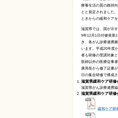
療養生活の質の維持向
とと規定されました。
ときからの緩和ケアを
滋賀県では、国が示す
9年12月1日付健発
き、各がん診療連携拠
います。平成20年度
者も研修の受講対象と
医師以外の医療従事者
康局長から修了証書が交
日の集合研修で構成さ
滋賀県緩和ケア研修
滋賀県がん診療連携協
滋賀県緩和ケア研修
緩和ケア研