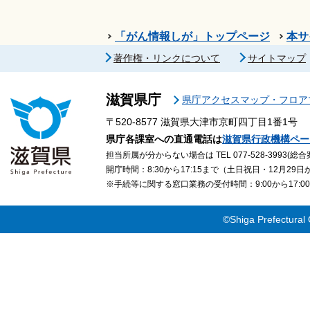
「がん情報しが」トップページ
本サ
著作権・リンクについて
サイトマップ
滋賀県庁
県庁アクセスマップ・フロア
〒520-8577
滋賀県大津市京町四丁目1番1号
県庁各課室への直通電話は
滋賀県行政機構ペー
担当所属が分からない場合は TEL 077-528-3993(総合
開庁時間：8:30から17:15まで（土日祝日・12月29
※手続等に関する窓口業務の受付時間：9:00から17
©Shiga Prefectural 