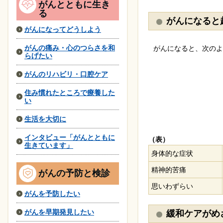
がんとともに生き
る
がんになると
がんになってどうしよう
がんの痛み・心のつらさを和
がんになると、次のよ
らげたい
がんのリハビリ・口腔ケア
住み慣れたところで療養した
い
生活を大切に
インタビュー「がんとともに
（表）
生きています」
身体的な症状
精神的苦痛
がんの予防と検診
思いわずらい
がんを予防したい
がんを早期発見したい
緩和ケアがめ