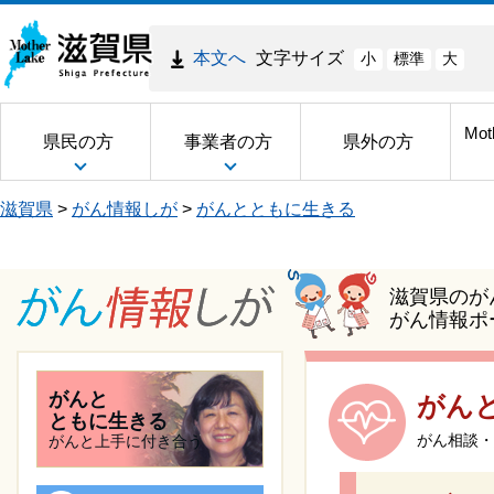
本文へ
文字サイズ
小
標準
大
Mot
県民の方
事業者の方
県外の方
滋賀県
>
がん情報しが
>
がんとともに生きる
滋賀県のが
がん情報ポ
がんと
がん
ともに生きる
がん相談・
がんと上手に付き合う