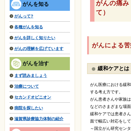
がんの痛み
がんを知る
て）
がんって?
各種がんを知る
がんを詳しく知りたい
がんによる苦
がんの理解を広げています
がんを治す
緩和ケアとは
まず読みましょう
がん医療における緩和
治療について
する考え方です。
セカンドオピニオン
がん患者さんや家族は
などのさまざまな場面
病院を探したい
緩和ケアでは患者さん
滋賀県診療協力体制の紹介
面で幅広い対応をして
～国立がん研究センタ