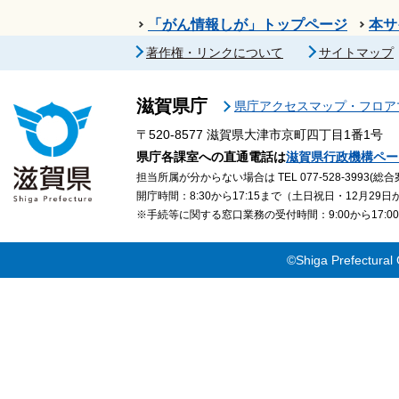
「がん情報しが」トップページ
本サ
著作権・リンクについて
サイトマップ
滋賀県庁
県庁アクセスマップ・フロア
〒520-8577
滋賀県大津市京町四丁目1番1号
県庁各課室への直通電話は
滋賀県行政機構ペー
担当所属が分からない場合は TEL 077-528-3993(総合
開庁時間：8:30から17:15まで（土日祝日・12月29
※手続等に関する窓口業務の受付時間：9:00から17
©Shiga Prefectural 