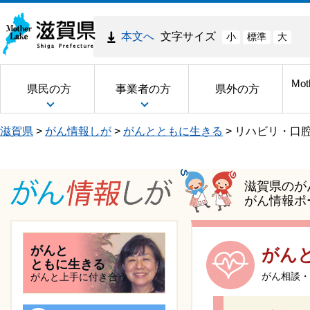
本文へ
文字サイズ
小
標準
大
Mot
県民の方
事業者の方
県外の方
滋賀県
>
がん情報しが
>
がんとともに生きる
>
リハビリ・口
滋賀県のが
がん情報ポ
がんと
がん
ともに生きる
がん相談・
がんと上手に付き合う