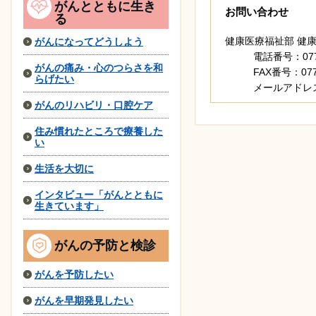
がんとともに生き
お問い合わせ
る
健康医療福祉部 健
がんになってどうしよう
電話番号：077-
がんの痛み・心のつらさを和
FAX番号：077-
らげたい
メールアドレ
がんのリハビリ・口腔ケア
住み慣れたところで療養した
い
生活を大切に
インタビュー「がんとともに
生きています」
がんの予防と検診
がんを予防したい
がんを早期発見したい