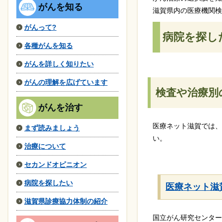
がんを知る
滋賀県内の医療機関検
がんって?
病院を探し
各種がんを知る
がんを詳しく知りたい
がんの理解を広げています
検査や治療別
がんを治す
医療ネット滋賀では、
まず読みましょう
い。
治療について
セカンドオピニオン
病院を探したい
医療ネット滋
滋賀県診療協力体制の紹介
国立がん研究センター