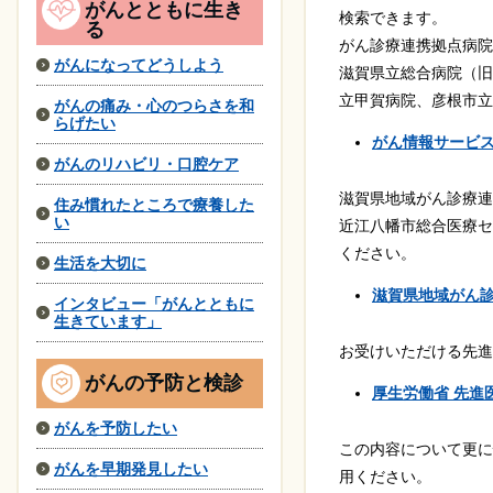
がんとともに生き
検索できます。
る
がん診療連携拠点病院
がんになってどうしよう
滋賀県立総合病院（旧
立甲賀病院、彦根市立
がんの痛み・心のつらさを和
らげたい
がん情報サービ
がんのリハビリ・口腔ケア
滋賀県地域がん診療連
住み慣れたところで療養した
い
近江八幡市総合医療セ
ください。
生活を大切に
滋賀県地域がん
インタビュー「がんとともに
生きています」
お受けいただける先進
がんの予防と検診
厚生労働省 先進
がんを予防したい
この内容について更に
がんを早期発見したい
用ください。