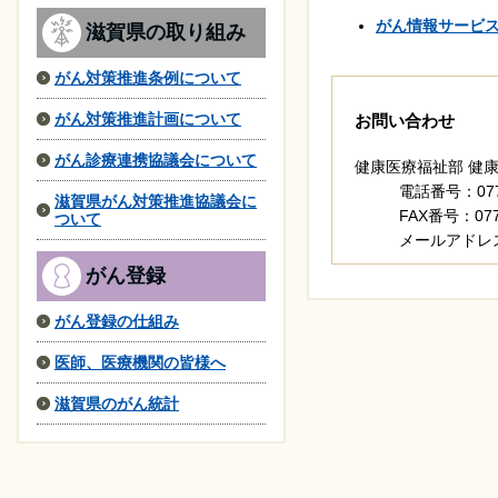
がん情報サービ
滋賀県の取り組み
がん対策推進条例について
がん対策推進計画について
お問い合わせ
がん診療連携協議会について
健康医療福祉部 健
電話番号：077-
滋賀県がん対策推進協議会に
FAX番号：077-
ついて
メールアドレ
がん登録
がん登録の仕組み
医師、医療機関の皆様へ
滋賀県のがん統計