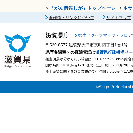
「がん情報しが」トップページ
本サ
著作権・リンクについて
サイトマップ
滋賀県庁
県庁アクセスマップ・フロア
〒520-8577
滋賀県大津市京町四丁目1番1号
県庁各課室への直通電話は
滋賀県行政機構ペー
担当所属が分からない場合は TEL 077-528-3993(総合
開庁時間：8:30から17:15まで（土日祝日・12月29
※手続等に関する窓口業務の受付時間：9:00から17
©Shiga Prefectural 