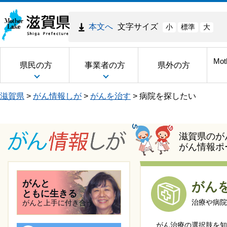
本文へ
文字サイズ
小
標準
大
Mot
県民の方
事業者の方
県外の方
滋賀県
>
がん情報しが
>
がんを治す
>
病院を探したい
滋賀県のが
がん情報ポ
がんと
がん
ともに生きる
治療や病院
がんと上手に付き合う
がん治療の選択肢を知