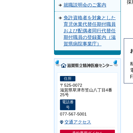
採
就職説明会のご案内
免許資格者を対象とした
育児休業代替任期付職員
および配偶者同行代替任
期付職員の登録案内（滋
賀県病院事業庁）
住所
〒525-0072
滋賀県草津市笠山八丁目4番
25号
電話番
号
077-567-5001
交通アクセス