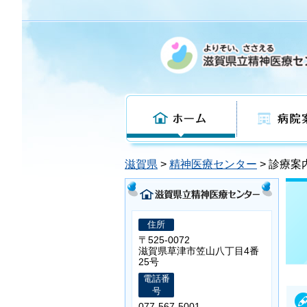
ホーム
病院案内
滋賀県
>
精神医療センター
>
診療案
住所
〒525-0072
滋賀県草津市笠山八丁目4番
25号
電話番
号
077-567-5001