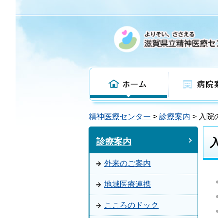
ホーム
病院案内
精神医療センター
>
診療案内
>
入院
診療案内
外来のご案内
地域医療連携
こころのドック