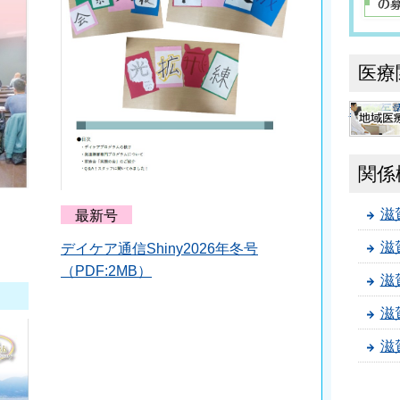
医療
地域医
関係
滋
最新号
滋
デイケア通信Shiny2026年冬号
（PDF:2MB）
滋
滋
滋