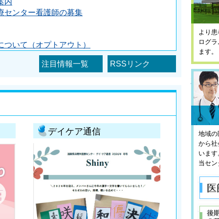
案内
療センター看護師の募集
より患
ログラ
について（オプトアウト）
ます。
注目情報一覧
RSSリンク
採用
デイケア通信
地域の
から社
います
当セン
医師の
後期研