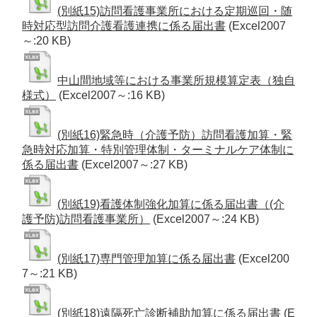
(別紙15)訪問看護事業所における定期巡回・随
時対応型訪問介護看護連携に係る届出書
(Excel2007
～:20 KB)
中山間地域等における事業所規模算定表（独自
様式）
(Excel2007～:16 KB)
(別紙16)緊急時（介護予防）訪問看護加算・緊
急時対応加算・特別管理体制・ターミナルケア体制に
係る届出書
(Excel2007～:27 KB)
(別紙19)看護体制強化加算に係る届出書（(介
護予防)訪問看護事業所）
(Excel2007～:24 KB)
(別紙17)専門管理加算に係る届出書
(Excel200
7～:21 KB)
(別紙18)遠隔死亡診断補助加算に係る届出書
(E