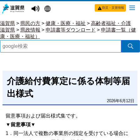
防災・災害情報
滋賀県
>
県民の方
>
健康・医療・福祉
>
高齢者福祉・介護
滋賀県
>
県政情報
>
申請書等ダウンロード
>
申請書一覧（健
康・医療・福祉）
介護給付費算定に係る体制等届
出様式
2026年6月12日
留意事項および届出様式集です。
▼留意事項▼
1．同一法人で複数の事業所の指定を受けている場合に