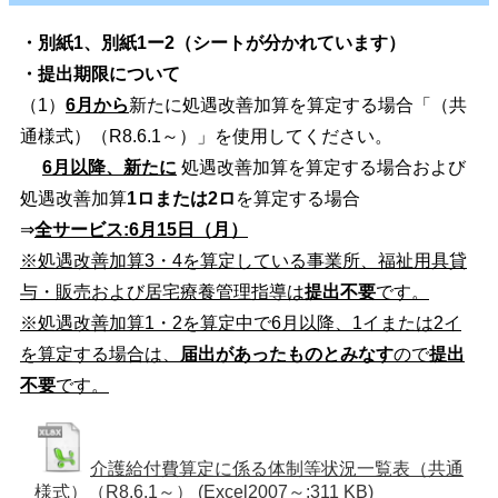
・別紙1、別紙1ー2（シートが分かれています）
・提出期限について
（1）
6月から
新たに処遇改善加算を算定する場合「（共
通様式）（R8.6.1～）」を使用してください。
6月以降、新たに
処遇改善加算を算定する場合および
処遇改善加算
1ロまたは2ロ
を算定する場合
⇒
全サービス:6月15日（月）
※処遇改善加算3・4を算定している事業所、福祉用具貸
与・販売および居宅療養管理指導は
提出不要
です。
※処遇改善加算1・2を算定中で6月以降、1イまたは2イ
を算定する場合は、
届出があったものとみなす
ので
提出
不要
です。
介護給付費算定に係る体制等状況一覧表（共通
様式）（R8.6.1～）
(Excel2007～:311 KB)