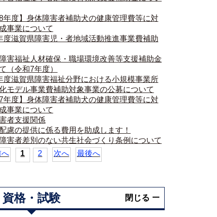
8年度】身体障害者補助犬の健康管理費等に対
成事業について
年度滋賀県障害児・者地域活動推進事業費補助
障害福祉人材確保・職場環境改善等支援補助金
て（令和7年度）
年度滋賀県障害福祉分野における小規模事業所
化モデル事業費補助対象事業の公募について
7年度】身体障害者補助犬の健康管理費等に対
成事業について
害者支援関係
配慮の提供に係る費用を助成します！
障害者差別のない共生社会づくり条例について
前へ
1
2
次へ
最後へ
資格・試験
閉じる