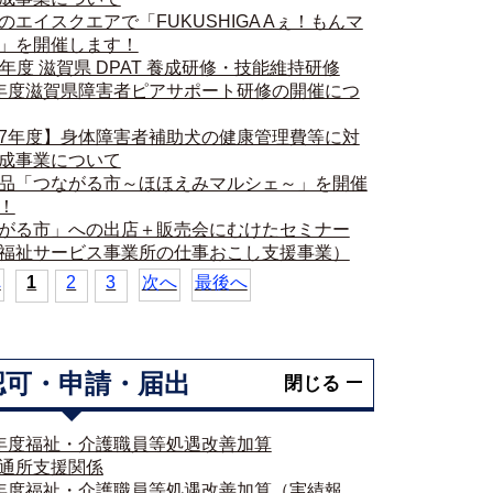
のエイスクエアで「FUKUSHIGA Aぇ！もんマ
」を開催します！
7 年度 滋賀県 DPAT 養成研修・技能維持研修
年度滋賀県障害者ピアサポート研修の開催につ
7年度】身体障害者補助犬の健康管理費等に対
成事業について
品「つながる市～ほほえみマルシェ～」を開催
！
がる市」への出店＋販売会にむけたセミナー
福祉サービス事業所の仕事おこし支援事業）
へ
1
2
3
次へ
最後へ
認可・申請・届出
閉じる
年度福祉・介護職員等処遇改善加算
通所支援関係
年度福祉・介護職員等処遇改善加算（実績報