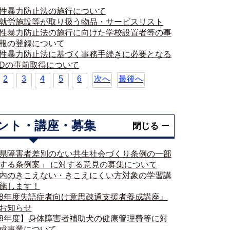
性暴力防止法の施行について
就労施設等が取り扱う物品・サービスリスト
性暴力防止法の施行に向けた学校設置者等の事
報の登録について
性暴力防止法に基づく事務手続きに必要となる
IDの事前取得について
2
3
4
5
6
次へ
最後へ
ント・講座・募集
閉じる
県障害者差別のない共生社会づくり条例の一部
する条例案」 に対する意見の募集について
内のきこえない・きこえにくい方対象の学習講
施します！
8年度失語症者向け意思疎通支援者養成講座』
お知らせ
8年度】身体障害者補助犬の健康管理費等に対
成事業について