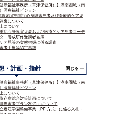
健康福祉事務所（草津保健所）】湖南圏域（南
）医療福祉ビジョン
年度滋賀県重症心身障害児者及び医療的ケア児
調査について
上について
重症心身障害児者および医療的ケア児者コーデ
ター養成研修受講者名簿
ケア児等の実態把握に係る調査
害者手当等認定基準
想・計画・指針
閉じる
健康福祉事務所（草津保健所）】湖南圏域（南
）医療福祉ビジョン
上について
依存症総合対策計画について
県障害者プラン2021」について
立近江学園整備事業（PFI方式）に係る入札・