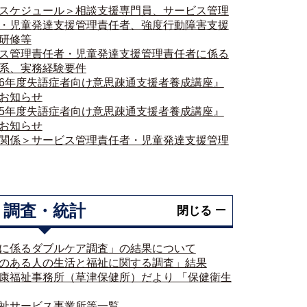
スケジュール＞相談支援専門員、サービス管理
・児童発達支援管理責任者、強度行動障害支援
研修等
ス管理責任者・児童発達支援管理責任者に係る
系、実務経験要件
6年度失語症者向け意思疎通支援者養成講座』
お知らせ
5年度失語症者向け意思疎通支援者養成講座』
お知らせ
関係＞サービス管理責任者・児童発達支援管理
調査・統計
閉じる
に係るダブルケア調査」の結果について
のある人の生活と福祉に関する調査」結果
康福祉事務所（草津保健所）だより 「保健衛生
祉サービス事業所等一覧