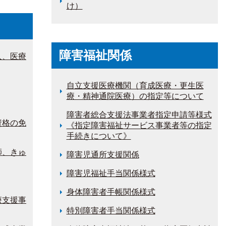
け）
障害福祉関係
人、医療
自立支援医療機関（育成医療・更生医
療・精神通院医療）の指定等について
障害者総合支援法事業者指定申請等様式
資格の免
《指定障害福祉サービス事業者等の指定
手続きについて》
師、きゅ
障害児通所支援関係
障害児福祉手当関係様式
身体障害者手帳関係様式
療支援事
特別障害者手当関係様式