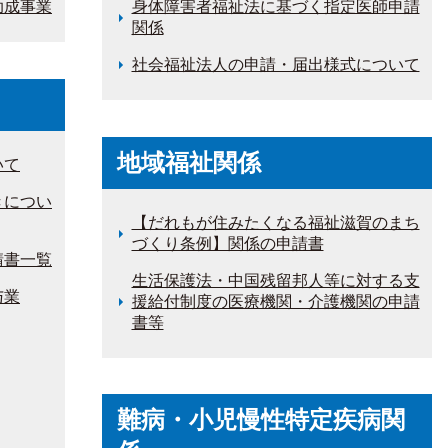
助成事業
身体障害者福祉法に基づく指定医師申請
関係
社会福祉法人の申請・届出様式について
地域福祉関係
いて
きについ
【だれもが住みたくなる福祉滋賀のまち
づくり条例】関係の申請書
請書一覧
生活保護法・中国残留邦人等に対する支
与業
援給付制度の医療機関・介護機関の申請
書等
難病・小児慢性特定疾病関