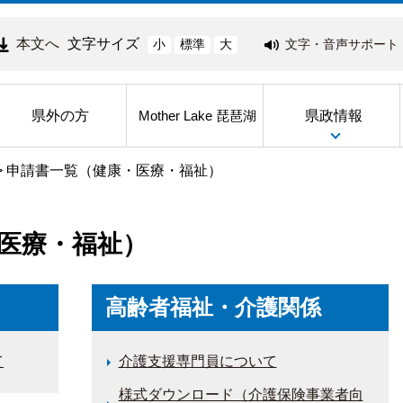
本文へ
文字サイズ
文字・音声サポート
小
標準
大
県外の方
県政情報
Mother Lake 琵琶湖
>
申請書一覧（健康・医療・福祉）
医療・福祉）
高齢者福祉・介護関係
て
介護支援専門員について
様式ダウンロード（介護保険事業者向