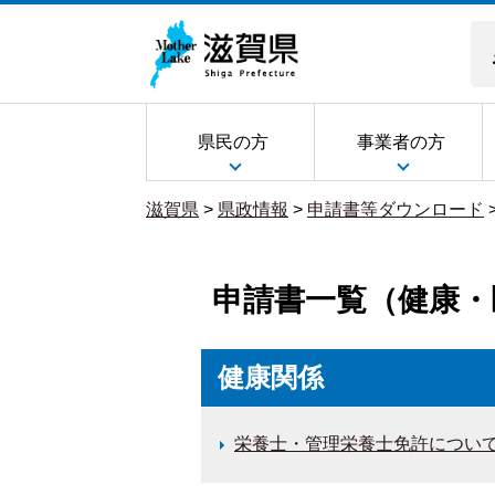
県民の方
事業者の方
滋賀県
>
県政情報
>
申請書等ダウンロード
申請書一覧（健康・
健康関係
栄養士・管理栄養士免許につい