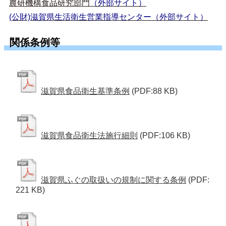
農研機構食品研究部門
（外部サイト）
(公財)滋賀県生活衛生営業指導センター（外部サイト）
関係条例等
滋賀県食品衛生基準条例
(PDF:88 KB)
滋賀県食品衛生法施行細則
(PDF:106 KB)
滋賀県ふぐの取扱いの規制に関する条例
(PDF:
221 KB)