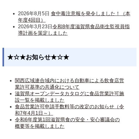
2026年8月5日
食中毒注意報を発令しました！（本
年度4回目）
2026年3月23日
令和8年度滋賀県食品衛生監視員指
導計画を策定しました
★☆★お知らせ★☆★
関西広域連合域内における自動車による飲食店営
業許可基準の共通化について
滋賀県オープンデータカタログに食品営業許可施
設一覧を掲載しました
食品営業許可申請手数料等の改定のお知らせ（令
和7年4月1日～）
令和6年度第1回滋賀県食の安全・安心審議会の
概要等を掲載しました