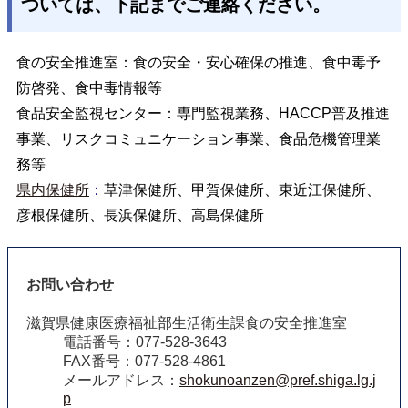
ついては、下記までご連絡ください。
食の安全推進室：食の安全・安心確保の推進、食中毒予
防啓発、食中毒情報等
食品安全監視センター：専門監視業務、HACCP普及推進
事業、リスクコミュニケーション事業、食品危機管理業
務等
県内保健所
：
草津保健所、甲賀保健所、東近江保健所、
彦根保健所、長浜保健所、高島保健所
お問い合わせ
滋賀県健康医療福祉部生活衛生課食の安全推進室
電話番号：077-528-3643
FAX番号：077-528-4861
メールアドレス：
shokunoanzen@pref.shiga.lg.j
p