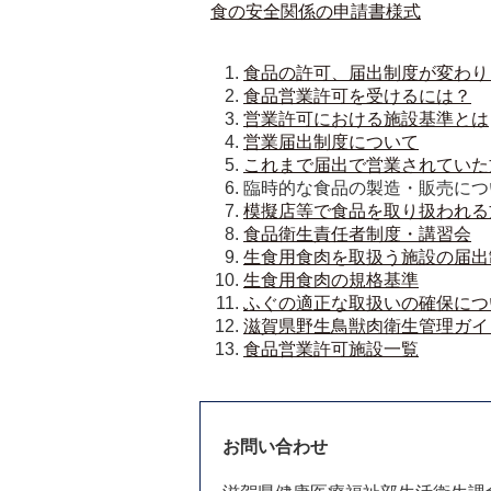
食の安全関係の申請書様式
食品の許可、届出制度が変わり
食品営業許可を受けるには？
営業許可における施設基準とは
営業届出制度について
これまで届出で営業されていた
臨時的な食品の製造・販売につ
模擬店等で食品を取り扱われる
食品衛生責任者制度・講習会
生食用食肉を取扱う施設の届出
生食用食肉の規格基準
ふぐの適正な取扱いの確保につ
滋賀県野生鳥獣肉衛生管理ガイ
食品営業許可施設一覧
お問い合わせ