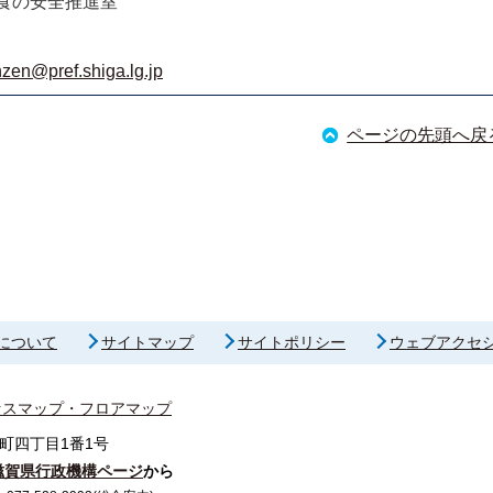
食の安全推進室
zen@pref.shiga.lg.jp
ページの先頭へ戻
について
サイトマップ
サイトポリシー
ウェブアクセ
セスマップ・フロアマップ
町四丁目1番1号
滋賀県行政機構ページ
から