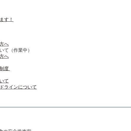
ます！
方へ
いて（作業中）
方へ
制度 
いて
ドラインについて