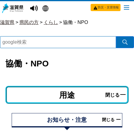
防災・災害情報
滋賀県
>
県民の方
>
くらし
>
協働・NPO
協働・NPO
用途
閉じる
お知らせ・注意
閉じる