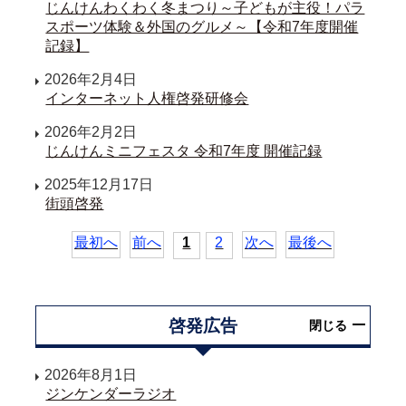
じんけんわくわく冬まつり～子どもが主役！パラ
スポーツ体験＆外国のグルメ～【令和7年度開催
記録】
2026年2月4日
インターネット人権啓発研修会
2026年2月2日
じんけんミニフェスタ 令和7年度 開催記録
2025年12月17日
街頭啓発
最初へ
前へ
1
2
次へ
最後へ
啓発広告
閉じる
2026年8月1日
ジンケンダーラジオ