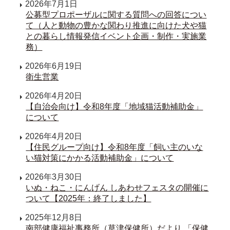
2026年7月1日
公募型プロポーザルに関する質問への回答につい
て（人と動物の豊かな関わり推進に向けた犬や猫
との暮らし情報発信イベント企画・制作・実施業
務）
2026年6月19日
衛生営業
2026年4月20日
【自治会向け】令和8年度「地域猫活動補助金」
について
2026年4月20日
【住民グループ向け】令和8年度「飼い主のいな
い猫対策にかかる活動補助金」について
2026年3月30日
いぬ・ねこ・にんげん しあわせフェスタの開催に
ついて【2025年：終了しました】
2025年12月8日
南部健康福祉事務所（草津保健所）だより 「保健